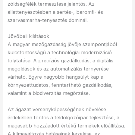
zöldségfélék termesztése jelentős. Az
állattenyésztésben a sertés-, baromfi- és
szarvasmarha-tenyésztés dominál.
Jövőbeli kilátások
A magyar mezőgazdaság jövője szempontjából
kulcsfontosságú a technológiai modernizáció
folytatása. A precíziós gazdálkodás, a digitális
megoldások és az automatizálás térnyerése
várható. Egyre nagyobb hangsúlyt kap a
környezettudatos, fenntartható gazdálkodás,
valamint a biodiverzitás megőrzése.
Az ágazat versenyképességének növelése
érdekében fontos a feldolgozóipar fejlesztése, a
magasabb hozzáadott értékű termékek előállítása.
A klímaváltozás hatásainak kezelése, az