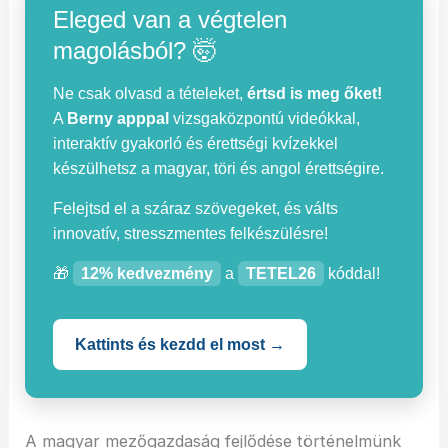
Eleged van a végtelen
magolásból? 🤯
Ne csak olvasd a tételeket,
értsd is meg őket!
A
Berny apppal
vizsgaközpontú videókkal,
interaktív gyakorló és érettségi kvízekkel
készülhetsz a magyar, töri és angol érettségire.
Felejtsd el a száraz szövegeket, és válts
innovatív, stresszmentes felkészülésre!
🎁
12% kedvezmény
a
TETEL26
kóddal!
Kattints és kezdd el most →
A magyar mezőgazdaság fejlődése történelmünk