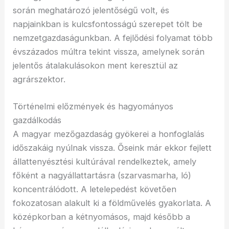
során meghatározó jelentőségű volt, és
napjainkban is kulcsfontosságú szerepet tölt be
nemzetgazdaságunkban. A fejlődési folyamat több
évszázados múltra tekint vissza, amelynek során
jelentős átalakulásokon ment keresztül az
agrárszektor.
Történelmi előzmények és hagyományos
gazdálkodás
A magyar mezőgazdaság gyökerei a honfoglalás
időszakáig nyúlnak vissza. Őseink már ekkor fejlett
állattenyésztési kultúrával rendelkeztek, amely
főként a nagyállattartásra (szarvasmarha, ló)
koncentrálódott. A letelepedést követően
fokozatosan alakult ki a földművelés gyakorlata. A
középkorban a kétnyomásos, majd később a