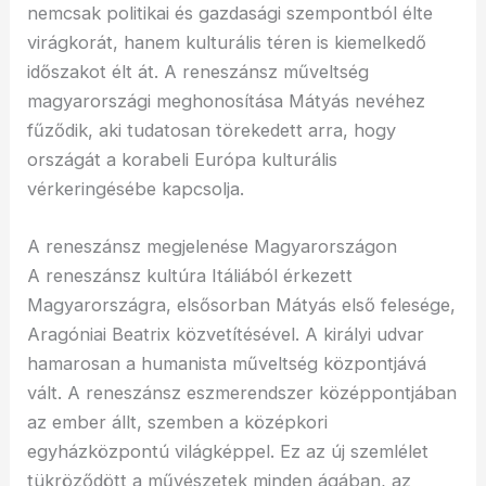
nemcsak politikai és gazdasági szempontból élte
virágkorát, hanem kulturális téren is kiemelkedő
időszakot élt át. A reneszánsz műveltség
magyarországi meghonosítása Mátyás nevéhez
fűződik, aki tudatosan törekedett arra, hogy
országát a korabeli Európa kulturális
vérkeringésébe kapcsolja.
A reneszánsz megjelenése Magyarországon
A reneszánsz kultúra Itáliából érkezett
Magyarországra, elsősorban Mátyás első felesége,
Aragóniai Beatrix közvetítésével. A királyi udvar
hamarosan a humanista műveltség központjává
vált. A reneszánsz eszmerendszer középpontjában
az ember állt, szemben a középkori
egyházközpontú világképpel. Ez az új szemlélet
tükröződött a művészetek minden ágában, az