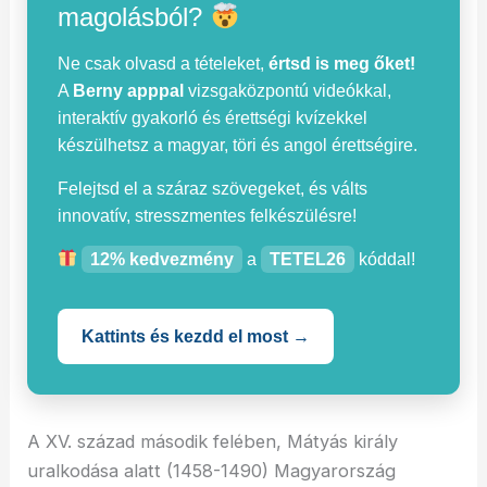
magolásból?
Ne csak olvasd a tételeket,
értsd is meg őket!
A
Berny apppal
vizsgaközpontú videókkal,
interaktív gyakorló és érettségi kvízekkel
készülhetsz a magyar, töri és angol érettségire.
Felejtsd el a száraz szövegeket, és válts
innovatív, stresszmentes felkészülésre!
12% kedvezmény
a
TETEL26
kóddal!
Kattints és kezdd el most →
A XV. század második felében, Mátyás király
uralkodása alatt (1458-1490) Magyarország