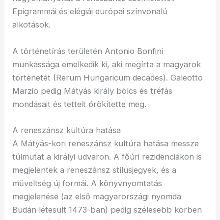
Epigrammái és elégiái európai színvonalú
alkotások.
A történetírás területén Antonio Bonfini
munkássága emelkedik ki, aki megírta a magyarok
történetét (Rerum Hungaricum decades). Galeotto
Marzio pedig Mátyás király bölcs és tréfás
mondásait és tetteit örökítette meg.
A reneszánsz kultúra hatása
A Mátyás-kori reneszánsz kultúra hatása messze
túlmutat a királyi udvaron. A főúri rezidenciákon is
megjelentek a reneszánsz stílusjegyek, és a
műveltség új formái. A könyvnyomtatás
megjelenése (az első magyarországi nyomda
Budán létesült 1473-ban) pedig szélesebb körben