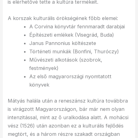
is elérhetővé tette a kultúra termékeit.
A korszak kulturális örökségének főbb elemei:
A Corvina könyvtár fennmaradt darabjai
Építészeti emlékek (Visegrád, Buda)
Janus Pannonius költészete
Történeti munkák (Bonfini, Thuróczy)
Művészeti alkotások (szobrok,
festmények)
Az első magyarországi nyomtatott
könyvek
Mátyás halála után a reneszánsz kultúra továbbra
is virágzott Magyarországon, bár már nem olyan
intenzitással, mint az ő uralkodása alatt. A mohácsi
vész (1526) után azonban ez a kulturális fejlődés
megtört, és a három részre szakadt országban