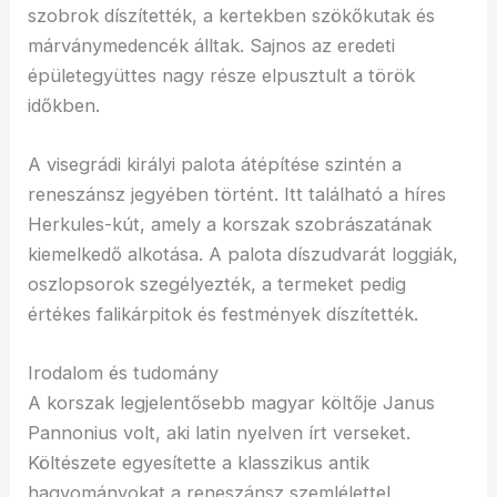
szobrok díszítették, a kertekben szökőkutak és
márványmedencék álltak. Sajnos az eredeti
épületegyüttes nagy része elpusztult a török
időkben.
A visegrádi királyi palota átépítése szintén a
reneszánsz jegyében történt. Itt található a híres
Herkules-kút, amely a korszak szobrászatának
kiemelkedő alkotása. A palota díszudvarát loggiák,
oszlopsorok szegélyezték, a termeket pedig
értékes falikárpitok és festmények díszítették.
Irodalom és tudomány
A korszak legjelentősebb magyar költője Janus
Pannonius volt, aki latin nyelven írt verseket.
Költészete egyesítette a klasszikus antik
hagyományokat a reneszánsz szemlélettel.