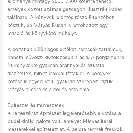
állománya mintegy 2000-2500 kötetre tehető,
amelyek között számos gazdagon illusztrált kódex
található. A könyvek jelentős része Firenzében
készült, de Mátyás Budán is létrehozott egy
másoló és könyvkötő műhelyt.
A corvinák különleges értékét nemcsak tartalmuk,
hanem művészi kivitelezésük is adja. A pergamenre
írt könyveket gyakran arannyal és ezüsttel
díszítették, miniatúrákkal látták el. A könyvek
kötése is egyedi volt, gyakran szerepelt rajtuk
Mátyás címere és a hollós embléma.
Építészet és művészetek
A reneszánsz építészet legjelentősebb alkotása a
budai királyi palota volt, amelyet Mátyás itáliai
mesterekkel építtetett át. A palota termeit freskók,