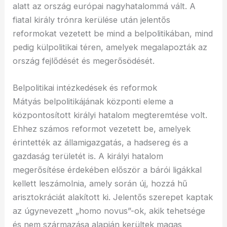
alatt az ország európai nagyhatalommá vált. A
fiatal király trónra kerülése után jelentős
reformokat vezetett be mind a belpolitikában, mind
pedig külpolitikai téren, amelyek megalapozták az
ország fejlődését és megerősödését.
Belpolitikai intézkedések és reformok
Mátyás belpolitikájának központi eleme a
központosított királyi hatalom megteremtése volt.
Ehhez számos reformot vezetett be, amelyek
érintették az államigazgatás, a hadsereg és a
gazdaság területét is. A királyi hatalom
megerősítése érdekében először a bárói ligákkal
kellett leszámolnia, amely során új, hozzá hű
arisztokráciát alakított ki. Jelentős szerepet kaptak
az úgynevezett „homo novus”-ok, akik tehetsége
és nem származása alapján kerültek magas