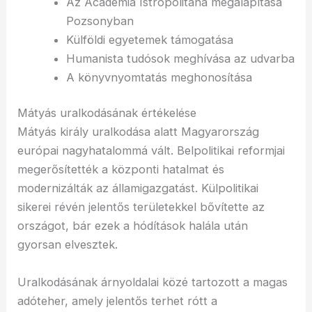
Az Academia Istropolitana megalapítása
Pozsonyban
Külföldi egyetemek támogatása
Humanista tudósok meghívása az udvarba
A könyvnyomtatás meghonosítása
Mátyás uralkodásának értékelése
Mátyás király uralkodása alatt Magyarország
európai nagyhatalommá vált. Belpolitikai reformjai
megerősítették a központi hatalmat és
modernizálták az államigazgatást. Külpolitikai
sikerei révén jelentős területekkel bővítette az
országot, bár ezek a hódítások halála után
gyorsan elvesztek.
Uralkodásának árnyoldalai közé tartozott a magas
adóteher, amely jelentős terhet rótt a