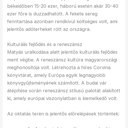
békeidőben 15-20 ezer, háború esetén akár 30-40
ezer főre is duzzadhatott. A fekete sereg
fenntartása azonban rendkívül költséges volt, ami
jelentős adóterheket rótt az országra.
Kulturális fejlődés és a reneszánsz
Mátyás uralkodása alatt jelentős kulturális fejlődés
ment végbe. A reneszánsz kultúra magyarországi
meghonosítója volt. Létrehozta a híres Corvina
könyvtárat, amely Európa egyik legnagyobb
könyvgyűjteményének számított. A budai vár
átépítése során reneszánsz stílusú palotát alakított
ki, amely európai viszonylatban is kiemelkedő volt.
Az oktatás terén is jelentős előrelépések történtek: