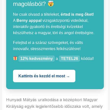
magolásból?
Ne csak olvasd a tételeket,
értsd is meg őket!
A
Berny apppal
vizsgaközpontú videókkal,
interaktív gyakorló és érettségi kvízekkel
készülhetsz a magyar, töri és angol érettségire.
Felejtsd el a száraz szövegeket, és válts
innovatív, stresszmentes felkészülésre!
12% kedvezmény
a
TETEL26
kóddal!
Kattints és kezdd el most →
Hunyadi Mátyás uralkodása a középkori Magyar
Királyság egyik legjelentősebb időszaka volt, amely