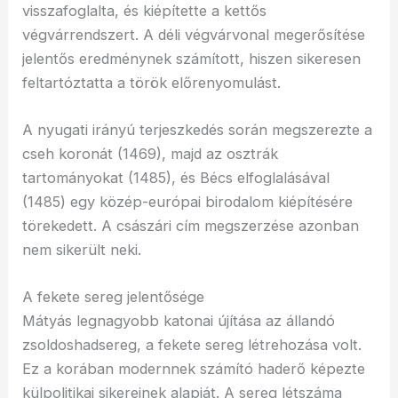
visszafoglalta, és kiépítette a kettős
végvárrendszert. A déli végvárvonal megerősítése
jelentős eredménynek számított, hiszen sikeresen
feltartóztatta a török előrenyomulást.
A nyugati irányú terjeszkedés során megszerezte a
cseh koronát (1469), majd az osztrák
tartományokat (1485), és Bécs elfoglalásával
(1485) egy közép-európai birodalom kiépítésére
törekedett. A császári cím megszerzése azonban
nem sikerült neki.
A fekete sereg jelentősége
Mátyás legnagyobb katonai újítása az állandó
zsoldoshadsereg, a fekete sereg létrehozása volt.
Ez a korában modernnek számító haderő képezte
külpolitikai sikereinek alapját. A sereg létszáma