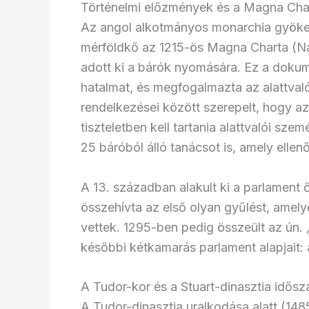
Történelmi előzmények és a Magna Char
Az angol alkotmányos monarchia gyökere
mérföldkő az 1215-ös Magna Charta (Na
adott ki a bárók nyomására. Ez a dokum
hatalmat, és megfogalmazta az alattval
rendelkezései között szerepelt, hogy a
tiszteletben kell tartania alattvalói s
25 báróból álló tanácsot is, amely ellenő
A 13. században alakult ki a parlament
összehívta az első olyan gyűlést, amely
vettek. 1295-ben pedig összeült az ún. 
későbbi kétkamarás parlament alapjait
A Tudor-kor és a Stuart-dinasztia idősz
A Tudor-dinasztia uralkodása alatt (14