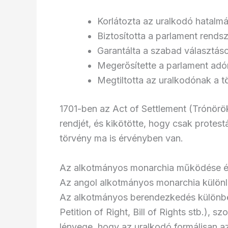
Korlátozta az uralkodó hatalmá
Biztosította a parlament rends
Garantálta a szabad választás
Megerősítette a parlament adó
Megtiltotta az uralkodónak a 
1701-ben az Act of Settlement (Trónörö
rendjét, és kikötötte, hogy csak protest
törvény ma is érvényben van.
Az alkotmányos monarchia működése és
Az angol alkotmányos monarchia különl
Az alkotmányos berendezkedés különb
Petition of Right, Bill of Rights stb.),
lényege, hogy az uralkodó formálisan az