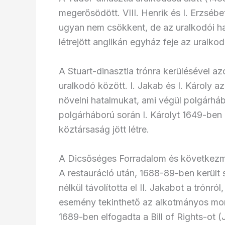
megerősödött. VIII. Henrik és I. Erzséb
ugyan nem csökkent, de az uralkodói hat
létrejött anglikán egyház feje az uralko
A Stuart-dinasztia trónra kerülésével az
uralkodó között. I. Jakab és I. Károly a
növelni hatalmukat, ami végül polgárhá
polgárháború során I. Károlyt 1649-ben
köztársaság jött létre.
A Dicsőséges Forradalom és következ
A restauráció után, 1688-89-ben került
nélkül távolította el II. Jakabot a trónró
esemény tekinthető az alkotmányos mon
1689-ben elfogadta a Bill of Rights-ot 