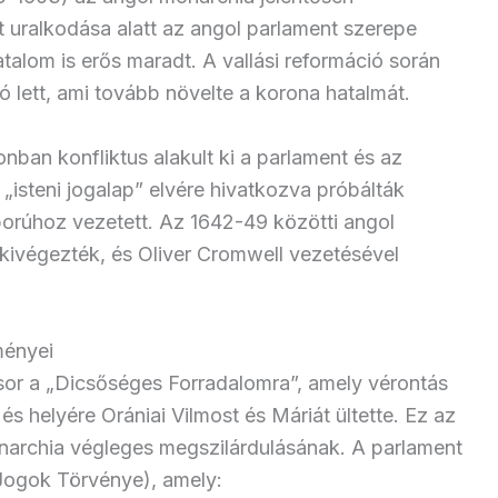
et uralkodása alatt az angol parlament szerepe
alom is erős maradt. A vallási reformáció során
dó lett, ami tovább növelte a korona hatalmát.
onban konfliktus alakult ki a parlament és az
z „isteni jogalap” elvére hivatkozva próbálták
borúhoz vezetett. Az 1642-49 közötti angol
 kivégezték, és Oliver Cromwell vezetésével
ményei
 sor a „Dicsőséges Forradalomra”, amely vérontás
l, és helyére Orániai Vilmost és Máriát ültette. Ez az
archia végleges megszilárdulásának. A parlament
(Jogok Törvénye), amely: