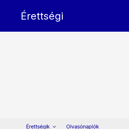
Skip
to
Érettségi
content
Érettségik
Olvasónaplók