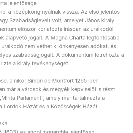
ta jelentősége
i a középkorig nyúlnak vissza. Az első jelentős
gy Szabadságlevél) volt, amelyet János király
entum először korlátozta írásban az uralkodói
ók alapvető jogait. A Magna Charta legfontosabb
z uralkodó nem vethet ki önkényesen adókat, és
zemélyes szabadságjogait. A dokumentum létrehozta a
rizte a király tevékenységét.
 őse, amikor Simon de Montfort 1265-ben
en már a városok és megyék képviselői is részt
„Minta Parlament”, amely már tartalmazta a
: a Lordok Házát és a Közösségek Házát.
aka
85-1603) az angol monarchia jelentősen