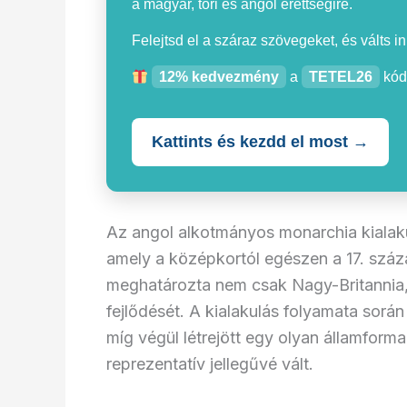
a magyar, töri és angol érettségire.
Felejtsd el a száraz szövegeket, és válts i
12% kedvezmény
a
TETEL26
kód
Kattints és kezdd el most →
Az angol alkotmányos monarchia kialak
amely a középkortól egészen a 17. száza
meghatározta nem csak Nagy-Britannia
fejlődését. A kialakulás folyamata sorá
míg végül létrejött egy olyan államform
reprezentatív jellegűvé vált.