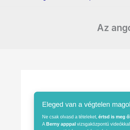
Az ango
Eleged van a végtelen mago
Ne csak olvasd a tételeket,
értsd is meg ő
A
Berny apppal
vizsgaközpontú videókkal, 