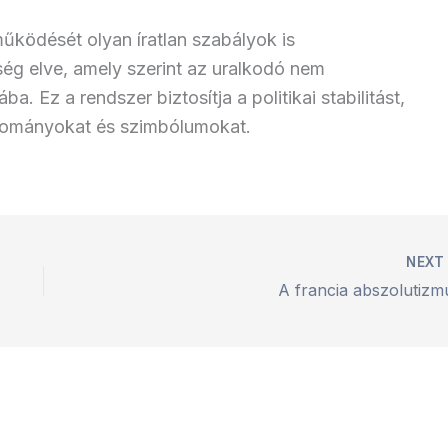
ködését olyan íratlan szabályok is
ség elve, amely szerint az uralkodó nem
a. Ez a rendszer biztosítja a politikai stabilitást,
ományokat és szimbólumokat.
NEX
A francia abszolutizm