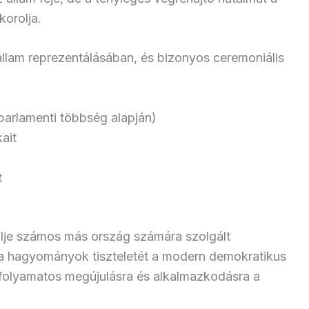
orolja.
állam reprezentálásában, és bizonyos ceremoniális
 parlamenti többség alapján)
ait
t
lje számos más ország számára szolgált
 a hagyományok tiszteletét a modern demokratikus
a folyamatos megújulásra és alkalmazkodásra a