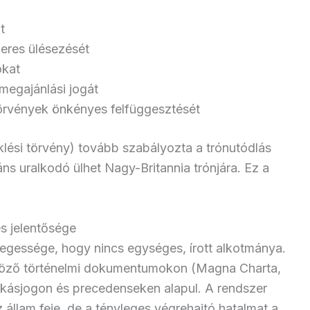
t
zeres ülésezését
okat
megajánlási jogát
törvények önkényes felfüggesztését
klési törvény) tovább szabályozta a trónutódlás
áns uralkodó ülhet Nagy-Britannia trónjára. Ez a
 jelentősége
egessége, hogy nincs egységes, írott alkotmánya.
öző történelmi dokumentumokon (Magna Charta,
 szokásjogon és precedenseken alapul. A rendszer
 állam feje, de a tényleges végrehajtó hatalmat a