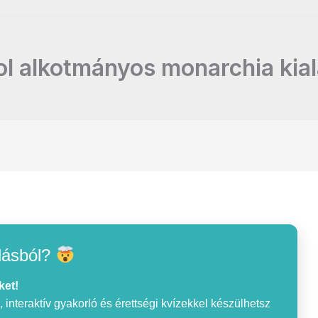
l alkotmányos monarchia kia
lásból?
ket!
interaktív gyakorló és érettségi kvízekkel készülhetsz