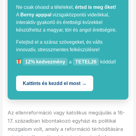
Ne csak olvasd a tételeket,
értsd is meg őket!
A
Berny apppal
vizsgaközpontú videókkal,
interaktív gyakorló és érettségi kvízekkel
készülhetsz a magyar, töri és angol érettségire.
Felejtsd el a száraz szövegeket, és válts
innovatív, stresszmentes felkészülésre!
12% kedvezmény
a
TETEL26
kóddal!
Kattints és kezdd el most →
Az ellenreformáció vagy katolikus megújulás a 16-
17. században kibontakozó egyházi és politikai
mozgalom volt, amely a reformáció térhódítására