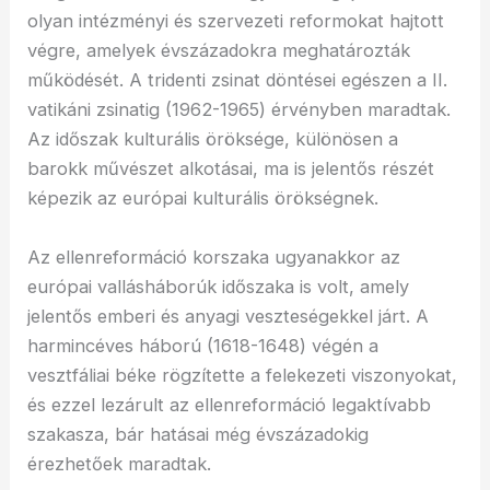
olyan intézményi és szervezeti reformokat hajtott
végre, amelyek évszázadokra meghatározták
működését. A tridenti zsinat döntései egészen a II.
vatikáni zsinatig (1962-1965) érvényben maradtak.
Az időszak kulturális öröksége, különösen a
barokk művészet alkotásai, ma is jelentős részét
képezik az európai kulturális örökségnek.
Az ellenreformáció korszaka ugyanakkor az
európai vallásháborúk időszaka is volt, amely
jelentős emberi és anyagi veszteségekkel járt. A
harmincéves háború (1618-1648) végén a
vesztfáliai béke rögzítette a felekezeti viszonyokat,
és ezzel lezárult az ellenreformáció legaktívabb
szakasza, bár hatásai még évszázadokig
érezhetőek maradtak.