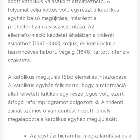
adott katolikus válaszként értelmezhető. A
folyamat célja kettős volt: egyrészt a katolikus
egyház belső megújítása, másrészt a
protestantizmus visszaszorítása. Az
ellenreformáció kezdetét általában a tridenti
zsinathoz (1545-1563) kötjük, és körülbelül a
harmincéves háború végéig (1648) tartott intenzív
szakasza.
A katolikus megújulás főbb elemei és intézkedései
A katolikus egyház felismerte, hogy a reformáció
által felvetett kritikák egy része jogos volt, ezért
átfogó reformprogramot dolgozott ki. A tridenti
zsinat számos olyan döntést hozott, amely
megalapozta a katolikus egyház megújulását:
Az egyházi hierarchia megszilárdítása és a