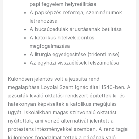
papi fegyelem helyreállítása
A papképzés reformja, szemináriumok
létrehozása
A búcsúcédulák árusításának betiltása
A katolikus hitelvek pontos
megfogalmazása
A liturgia egységesítése (tridenti mise)
Az egyházi visszaélések felszámolása
Különösen jelentős volt a jezsuita rend
megalapítása Loyolai Szent Ignác által 1540-ben. A
jezsuiták kiváló oktatási rendszert építettek ki, és
hatékonyan képviselték a katolikus megújulás
ügyét. Iskoláikban magas színvonalú oktatást
nyújtottak, ami vonzó alternatívát jelentett a
protestáns intézményekkel szemben. A rend tagjai
különleges fogadalmat tettek a pápának való