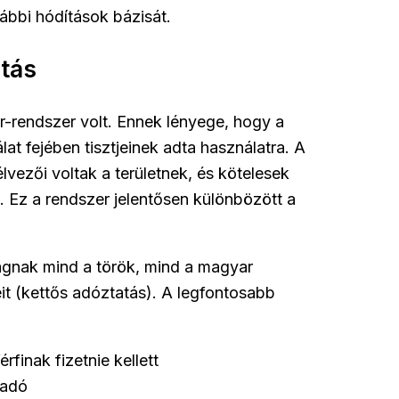
vábbi hódítások bázisát.
tás
r-rendszer volt. Ennek lényege, hogy a
lat fejében tisztjeinek adta használatra. A
vezői voltak a területnek, és kötelesek
ra. Ez a rendszer jelentősen különbözött a
ságnak mind a török, mind a magyar
geit (kettős adóztatás). A legfontosabb
finak fizetnie kellett
 adó