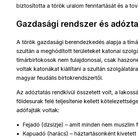
biztosította a török uralom fenntartását és a to
Gazdasági rendszer és adózta
A török gazdasági berendezkedés alapja a tímá
szultán a meghódított területeket katonai szolgá
tímárbirtokosok nem tulajdonosai, csak haszonél
voltak katonákat kiállítani a szultán szolgálatá
magyar feudális birtokrendszertől.
Az adóztatás rendkívül összetett volt, a lakos
földesurak felé teljesítenie kellett kötelezettsé
adófajták voltak:
Fejadó (dzsizje) – amit minden nem muszlim fér
Kapuadó (harács) – háztartásonként kivetett