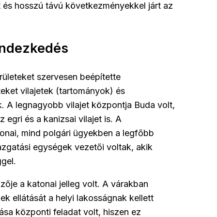
t és hosszú távú következményekkel járt az
endezkedés
ületeket szervesen beépítette
eket vilajetek (tartományok) és
 A legnagyobb vilajet központja Buda volt,
egri és a kanizsai vilajet is. A
tonai, mind polgári ügyekben a legfőbb
zgatási egységek vezetői voltak, akik
gel.
ője a katonai jelleg volt. A várakban
 ellátását a helyi lakosságnak kellett
tása központi feladat volt, hiszen ez