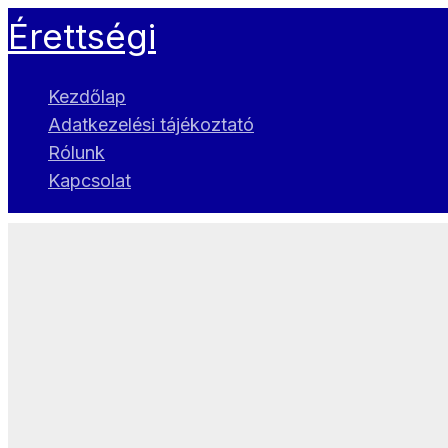
Skip
Érettségi
to
content
Kezdőlap
Adatkezelési tájékoztató
Rólunk
Kapcsolat