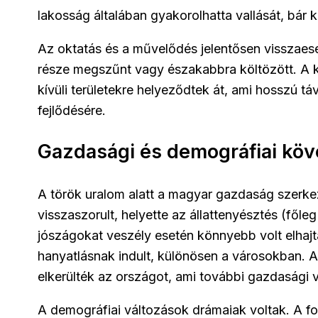
lakosság általában gyakorolhatta vallását, bár k
Az oktatás és a művelődés jelentősen visszaes
része megszűnt vagy északabbra költözött. A ku
kívüli területekre helyeződtek át, ami hosszú táv
fejlődésére.
Gazdasági és demográfiai kö
A török uralom alatt a magyar gazdaság szerkez
visszaszorult, helyette az állattenyésztés (fől
jószágokat veszély esetén könnyebb volt elhajt
hanyatlásnak indult, különösen a városokban. 
elkerülték az országot, ami további gazdasági 
A demográfiai változások drámaiak voltak. A f