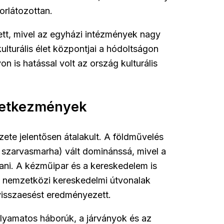
orlátozottan.
ett, mivel az egyházi intézmények nagy
lturális élet központjai a hódoltságon
on is hatással volt az ország kulturális
vetkezmények
ete jelentősen átalakult. A földművelés
eg szarvasmarha) vált dominánssá, mivel a
ani. A kézműipar és a kereskedelem is
A nemzetközi kereskedelmi útvonalak
visszaesést eredményezett.
olyamatos háborúk, a járványok és az