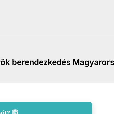
rök berendezkedés Magyaror
ól? 🤯