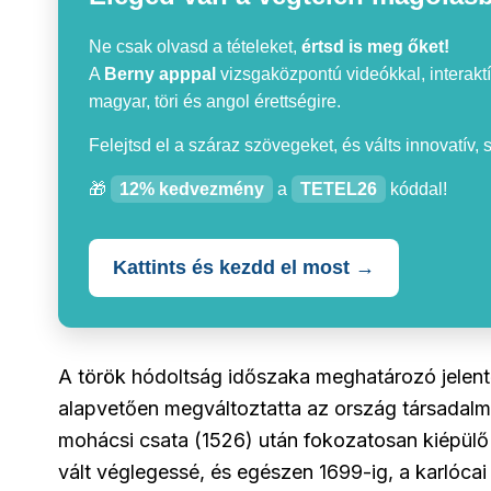
Ne csak olvasd a tételeket,
értsd is meg őket!
A
Berny apppal
vizsgaközpontú videókkal, interaktí
magyar, töri és angol érettségire.
Felejtsd el a száraz szövegeket, és válts innovatív,
🎁
12% kedvezmény
a
TETEL26
kóddal!
Kattints és kezdd el most →
A török hódoltság időszaka meghatározó jelen
alapvetően megváltoztatta az ország társadalm
mohácsi csata (1526) után fokozatosan kiépülő 
vált véglegessé, és egészen 1699-ig, a karlócai 