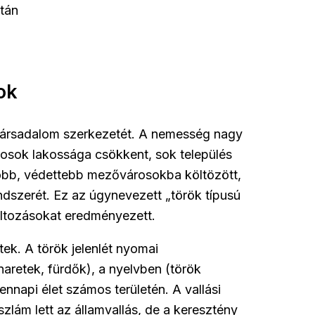
tán
ok
 társadalom szerkezetét. A nemesség nagy
árosok lakossága csökkent, sok település
yobb, védettebb mezővárosokba költözött,
ndszerét. Ez az úgynevezett „török típusú
áltozásokat eredményezett.
ntek. A török jelenlét nyomai
retek, fürdők), a nyelvben (török
napi élet számos területén. A vallási
iszlám lett az államvallás, de a keresztény