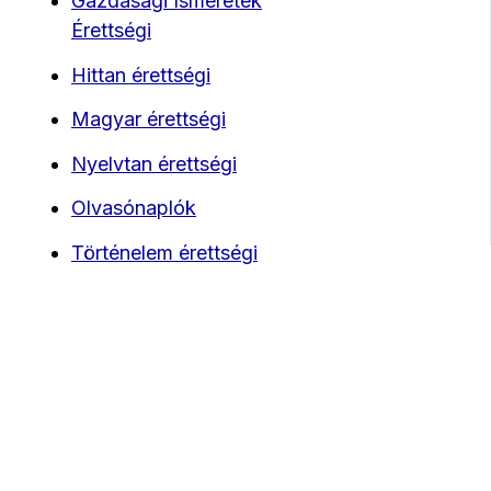
Gazdasági Ismeretek
Érettségi
Hittan érettségi
Magyar érettségi
Nyelvtan érettségi
Olvasónaplók
Történelem érettségi