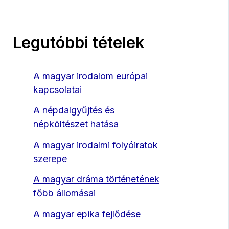
Legutóbbi tételek
A magyar irodalom európai
kapcsolatai
A népdalgyűjtés és
népköltészet hatása
A magyar irodalmi folyóiratok
szerepe
A magyar dráma történetének
főbb állomásai
A magyar epika fejlődése