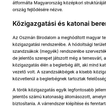
átformálta Magyarország középkori struktúrájá
ország fejlődésére nézve.
Közigazgatási és katonai ber
Az Oszmán Birodalom a meghódított magyar ter
közigazgatási rendszerébe. A hódoltsági terület
szandzsákok (megyék) rendszerébe szervezték.
de jelentős szerepet játszott még a temesvári, az 
közigazgatás élén a beglerbég állt, aki mind ka
vezető volt. A szandzsákbégek a kisebb köziga
közvetlenül a beglerbégnek tartoztak felelősség
A török közigazgatás egyik legfontosabb jellemz
jelentős számú katonaság állomásozott, amelynek
biztosítania. A várrendszer kiépítése és fenntar