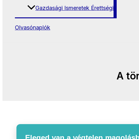
Gazdasági Ismeretek Érettségi
Olvasónaplók
A tö
Eleged van a végtelen magolásb