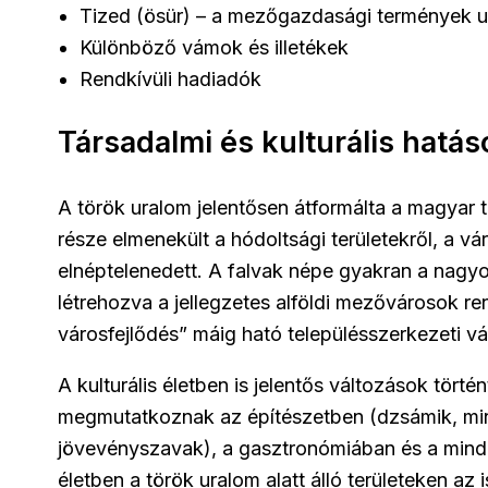
Tized (ösür) – a mezőgazdasági termények u
Különböző vámok és illetékek
Rendkívüli hadiadók
Társadalmi és kulturális hatás
A török uralom jelentősen átformálta a magyar
része elmenekült a hódoltsági területekről, a v
elnéptelenedett. A falvak népe gyakran a nag
létrehozva a jellegzetes alföldi mezővárosok re
városfejlődés” máig ható településszerkezeti v
A kulturális életben is jelentős változások törté
megmutatkoznak az építészetben (dzsámik, mina
jövevényszavak), a gasztronómiában és a minden
életben a török uralom alatt álló területeken az 