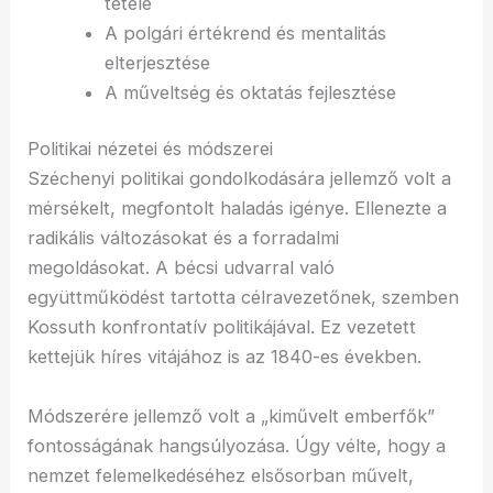
tétele
A polgári értékrend és mentalitás
elterjesztése
A műveltség és oktatás fejlesztése
Politikai nézetei és módszerei
Széchenyi politikai gondolkodására jellemző volt a
mérsékelt, megfontolt haladás igénye. Ellenezte a
radikális változásokat és a forradalmi
megoldásokat. A bécsi udvarral való
együttműködést tartotta célravezetőnek, szemben
Kossuth konfrontatív politikájával. Ez vezetett
kettejük híres vitájához is az 1840-es években.
Módszerére jellemző volt a „kiművelt emberfők”
fontosságának hangsúlyozása. Úgy vélte, hogy a
nemzet felemelkedéséhez elsősorban művelt,