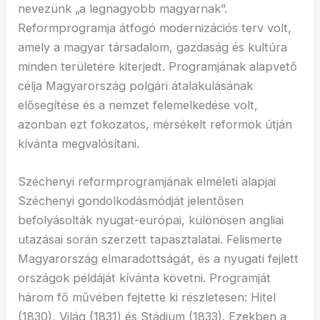
nevezünk „a legnagyobb magyarnak”.
Reformprogramja átfogó modernizációs terv volt,
amely a magyar társadalom, gazdaság és kultúra
minden területére kiterjedt. Programjának alapvető
célja Magyarország polgári átalakulásának
elősegítése és a nemzet felemelkedése volt,
azonban ezt fokozatos, mérsékelt reformok útján
kívánta megvalósítani.
Széchenyi reformprogramjának elméleti alapjai
Széchenyi gondolkodásmódját jelentősen
befolyásolták nyugat-európai, különösen angliai
utazásai során szerzett tapasztalatai. Felismerte
Magyarország elmaradottságát, és a nyugati fejlett
országok példáját kívánta követni. Programját
három fő művében fejtette ki részletesen: Hitel
(1830), Világ (1831) és Stádium (1833). Ezekben a