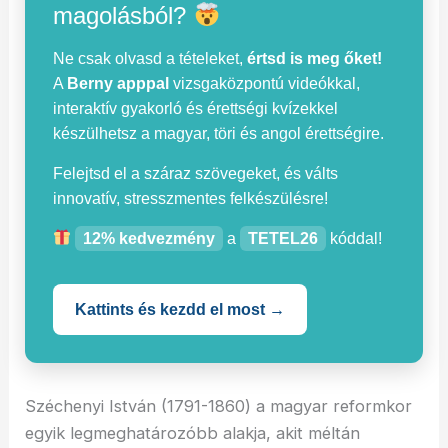
magolásból?
Ne csak olvasd a tételeket,
értsd is meg őket!
A
Berny apppal
vizsgaközpontú videókkal,
interaktív gyakorló és érettségi kvízekkel
készülhetsz a magyar, töri és angol érettségire.
Felejtsd el a száraz szövegeket, és válts
innovatív, stresszmentes felkészülésre!
12% kedvezmény
a
TETEL26
kóddal!
Kattints és kezdd el most →
Széchenyi István (1791-1860) a magyar reformkor
egyik legmeghatározóbb alakja, akit méltán