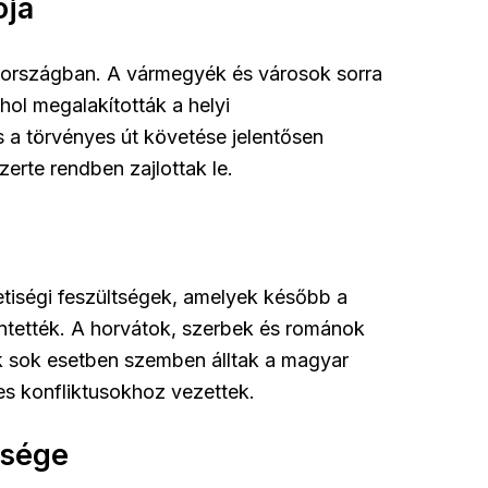
ója
z országban. A vármegyék és városok sorra
hol megalakították a helyi
 a törvényes út követése jelentősen
rte rendben zajlottak le.
iségi feszültségek, amelyek később a
ntették. A horvátok, szerbek és románok
ek sok esetben szemben álltak a magyar
es konfliktusokhoz vezettek.
ősége