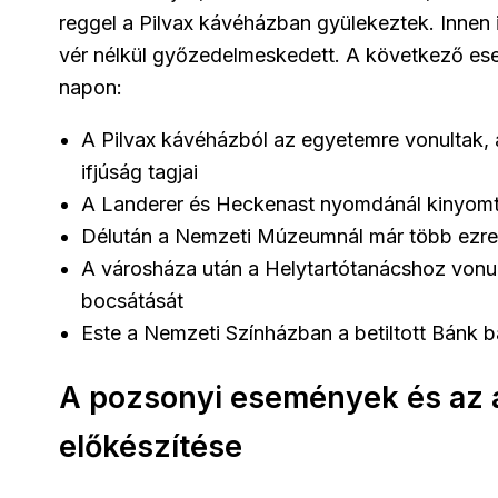
reggel a Pilvax kávéházban gyülekeztek. Innen i
vér nélkül győzedelmeskedett. A következő ese
napon:
A Pilvax kávéházból az egyetemre vonultak, 
ifjúság tagjai
A Landerer és Heckenast nyomdánál kinyomta
Délután a Nemzeti Múzeumnál már több ezre
A városháza után a Helytartótanácshoz vonul
bocsátását
Este a Nemzeti Színházban a betiltott Bánk b
A pozsonyi események és az á
előkészítése