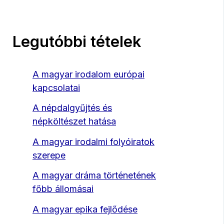
Legutóbbi tételek
A magyar irodalom európai
kapcsolatai
A népdalgyűjtés és
népköltészet hatása
A magyar irodalmi folyóiratok
szerepe
A magyar dráma történetének
főbb állomásai
A magyar epika fejlődése