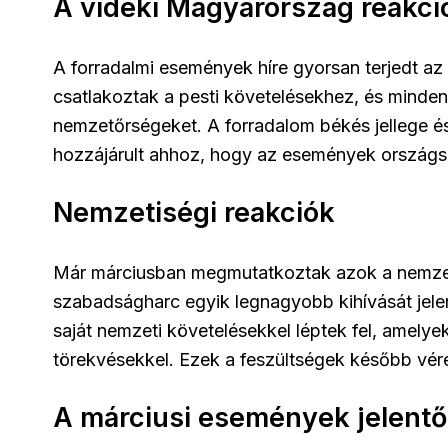
A vidéki Magyarország reakci
A forradalmi események híre gyorsan terjedt a
csatlakoztak a pesti követelésekhez, és minden
nemzetőrségeket. A forradalom békés jellege és
hozzájárult ahhoz, hogy az események országsze
Nemzetiségi reakciók
Már márciusban megmutatkoztak azok a nemzet
szabadságharc egyik legnagyobb kihívását jele
saját nemzeti követelésekkel léptek fel, amely
törekvésekkel. Ezek a feszültségek később vér
A márciusi események jelent