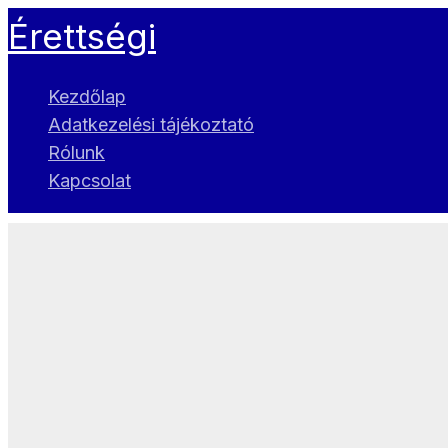
Skip
Érettségi
to
content
Kezdőlap
Adatkezelési tájékoztató
Rólunk
Kapcsolat