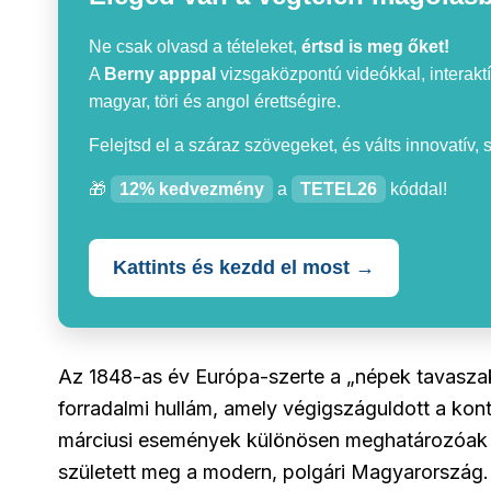
Ne csak olvasd a tételeket,
értsd is meg őket!
A
Berny apppal
vizsgaközpontú videókkal, interaktí
magyar, töri és angol érettségire.
Felejtsd el a száraz szövegeket, és válts innovatív,
🎁
12% kedvezmény
a
TETEL26
kóddal!
Kattints és kezdd el most →
Az 1848-as év Európa-szerte a „népek tavaszak
forradalmi hullám, amely végigszáguldott a kon
márciusi események különösen meghatározóak v
született meg a modern, polgári Magyarország.