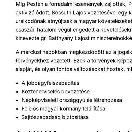
Míg Pesten a forradalmi események zajlottak, 
aktivizálódott. Kossuth Lajos vezetésével egy 
uralkodónak átnyújtsák a magyar követeléseket
császári hatalom végül engedett a követelésekn
kinevezte gr. Batthyány Lajost miniszterelnökké
A márciusi napokban megkezdődött az a jogalkotá
törvényekhez vezetett. Ezek a törvények képez
alapját, és olyan fontos változásokat hoztak, mi
A jobbágyfelszabadítás
Közteherviselés bevezetése
Népképviseleti országgyűlés létrehozása
Felelős magyar kormány felállítása
Sajtószabadság biztosítása