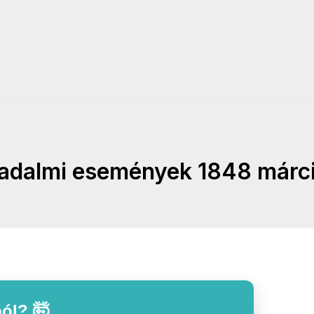
radalmi események 1848 márc
ól? 🤯