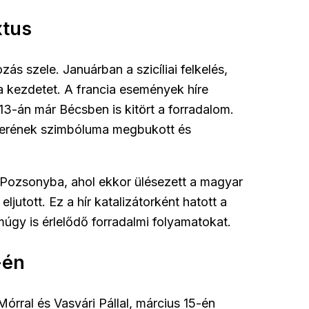
xtus
ás szele. Januárban a szicíliai felkelés,
 a kezdetet. A francia események híre
13-án már Bécsben is kitört a forradalom.
szerének szimbóluma megbukott és
 Pozsonyba, ahol ekkor ülésezett a magyar
jutott. Ez a hír katalizátorként hatott a
úgy is érlelődő forradalmi folyamatokat.
-én
Mórral és Vasvári Pállal, március 15-én