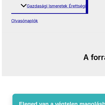
Gazdasági Ismeretek Érettségi
Olvasónaplók
A for
Eleged van a végtelen magolásb