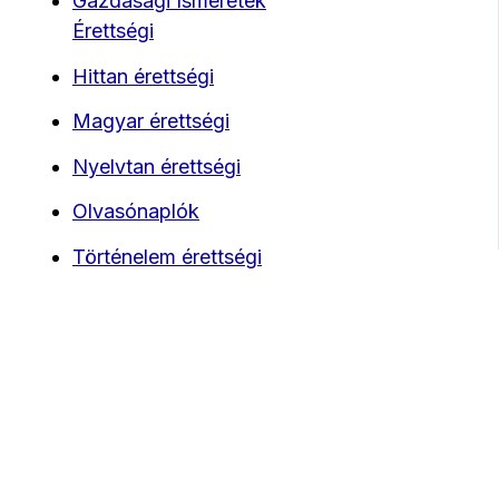
Gazdasági Ismeretek
Érettségi
Hittan érettségi
Magyar érettségi
Nyelvtan érettségi
Olvasónaplók
Történelem érettségi