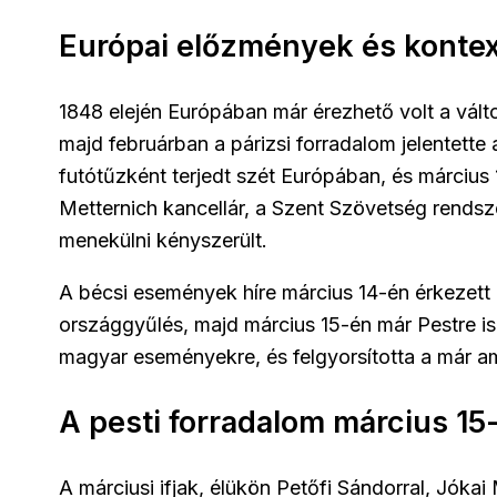
Európai előzmények és konte
1848 elején Európában már érezhető volt a változ
majd februárban a párizsi forradalom jelentette
futótűzként terjedt szét Európában, és március 
Metternich kancellár, a Szent Szövetség rend
menekülni kényszerült.
A bécsi események híre március 14-én érkezett
országgyűlés, majd március 15-én már Pestre is el
magyar eseményekre, és felgyorsította a már am
A pesti forradalom március 15
A márciusi ifjak, élükön Petőfi Sándorral, Jókai 