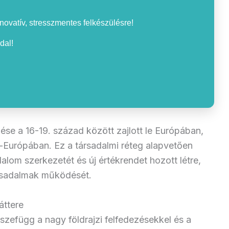
nnovatív, stresszmentes felkészülésre!
dal!
dése a 16-19. század között zajlott le Európában,
urópában. Ez a társadalmi réteg alapvetően
alom szerkezetét és új értékrendet hozott létre,
rsadalmak működését.
áttere
zefügg a nagy földrajzi felfedezésekkel és a