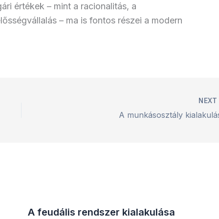
ri értékek – mint a racionalitás, a
lősségvállalás – ma is fontos részei a modern
NEX
A munkásosztály kialakulá
A feudális rendszer kialakulása