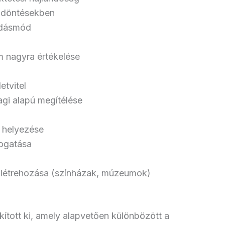
i döntésekben
kodásmód
m nagyra értékelése
etvitel
agi alapú megítélése
e helyezése
mogatása
k létrehozása (színházak, múzeumok)
kított ki, amely alapvetően különbözött a