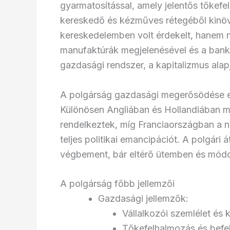
gyarmatosítással, amely jelentős tőkefe
kereskedő és kézműves rétegéből kinöv
kereskedelemben volt érdekelt, hanem n
manufaktúrák megjelenésével és a bankr
gazdasági rendszer, a kapitalizmus alapja
A polgárság gazdasági megerősödése egy
Különösen Angliában és Hollandiában már
rendelkeztek, míg Franciaországban a 
teljes politikai emancipációt. A polgár
végbement, bár eltérő ütemben és mód
A polgárság főbb jellemzői
Gazdasági jellemzők:
Vállalkozói szemlélet és 
Tőkefelhalmozás és befe