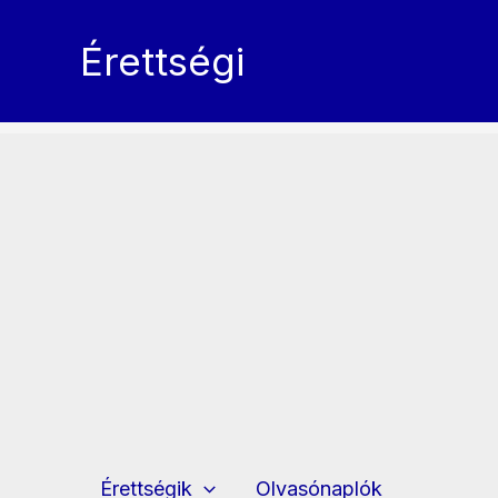
Skip
to
Érettségi
content
Érettségik
Olvasónaplók