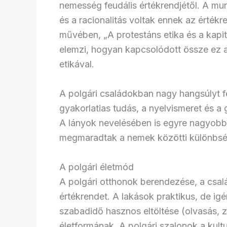
nemesség feudális értékrendjétől. A m
és a racionalitás voltak ennek az érték
művében, „A protestáns etika és a kapi
elemzi, hogyan kapcsolódott össze ez a
etikával.
A polgári családokban nagy hangsúlyt f
gyakorlatias tudás, a nyelvismeret és a
A lányok nevelésében is egyre nagyobb
megmaradtak a nemek közötti különbs
A polgári életmód
A polgári otthonok berendezése, a csal
értékrendet. A lakások praktikus, de igé
szabadidő hasznos eltöltése (olvasás, z
életformának. A polgári szalonok a kultur