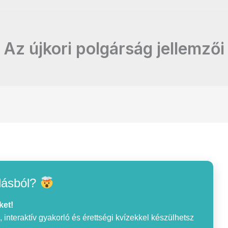
Az újkori polgárság jellemzői
lásból?
ket!
interaktív gyakorló és érettségi kvízekkel készülhetsz