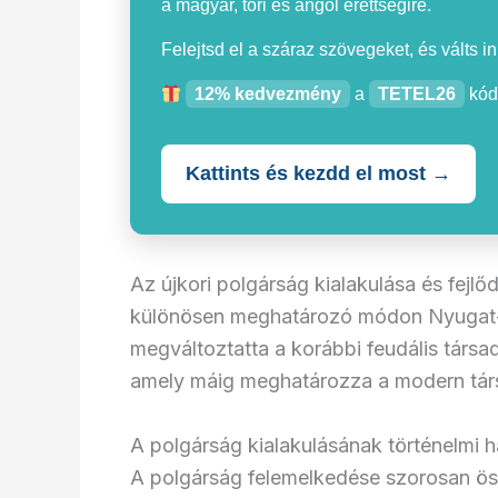
a magyar, töri és angol érettségire.
Felejtsd el a száraz szövegeket, és válts i
12% kedvezmény
a
TETEL26
kód
Kattints és kezdd el most →
Az újkori polgárság kialakulása és fejlő
különösen meghatározó módon Nyugat-E
megváltoztatta a korábbi feudális társad
amely máig meghatározza a modern tá
A polgárság kialakulásának történelmi h
A polgárság felemelkedése szorosan öss