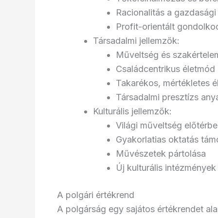
Racionalitás a gazdaság
Profit-orientált gondol
Társadalmi jellemzők:
Műveltség és szakértele
Családcentrikus életmód
Takarékos, mértékletes él
Társadalmi presztízs any
Kulturális jellemzők:
Világi műveltség előtérb
Gyakorlatias oktatás tá
Művészetek pártolása
Új kulturális intézménye
A polgári értékrend
A polgárság egy sajátos értékrendet ala