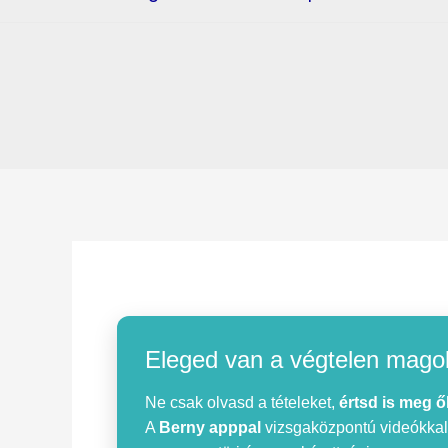
Eleged van a végtelen mago
Ne csak olvasd a tételeket,
értsd is meg ő
A
Berny apppal
vizsgaközpontú videókkal, 