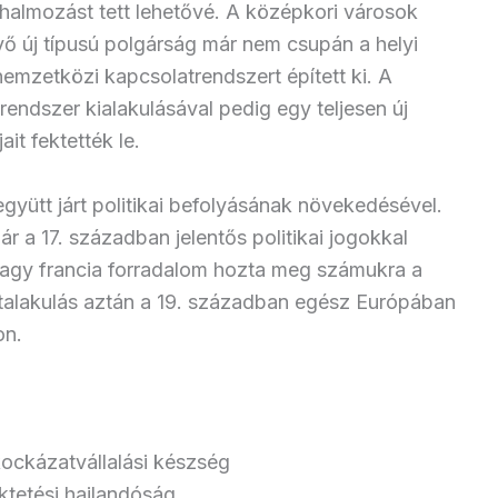
lhalmozást tett lehetővé. A középkori városok
ő új típusú polgárság már nem csupán a helyi
emzetközi kapcsolatrendszert épített ki. A
endszer kialakulásával pedig egy teljesen új
it fektették le.
ütt járt politikai befolyásának növekedésével.
 a 17. században jelentős politikai jogokkal
nagy francia forradalom hozta meg számukra a
i átalakulás aztán a 19. században egész Európában
on.
kockázatvállalási készség
ktetési hajlandóság