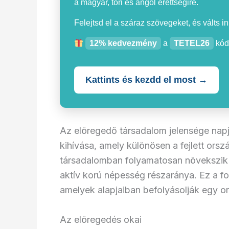
a magyar, töri és angol érettségire.
Felejtsd el a száraz szövegeket, és válts i
12% kedvezmény
a
TETEL26
kód
Kattints és kezdd el most →
Az elöregedő társadalom jelensége napj
kihívása, amely különösen a fejlett ors
társadalomban folyamatosan növekszik 
aktív korú népesség részaránya. Ez a f
amelyek alapjaiban befolyásolják egy o
Az elöregedés okai