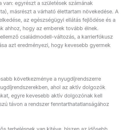
a van: egyrészt a születések számának
a), másrészt a várható élettartam növekedése. A
elkedése, az egészségügyi ellátás fejlődése és a
ak ahhoz, hogy az emberek tovább élnek.
llemző családmodell-változás, a karrierfókusz
dása azt eredményezi, hogy kevesebb gyermek
osabb következménye a nyugdíjrendszerre
ugdíjrendszerekben, ahol az aktív dolgozók
akat, egyre kevesebb aktív dolgozónak kell
sszú távon a rendszer fenntarthatatlanságához
tős terhelésnek van kitéve, hiszen az idősebb