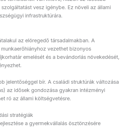
szolgáltatást vesz igénybe. Ez növeli az állami
zségügyi infrastruktúrára.
átalakul az elöregedő társadalmakban. A
 munkaerőhiányhoz vezethet bizonyos
jkorhatár emelését és a bevándorlás növekedését,
ényezhet.
jelentőséggel bír. A családi struktúrák változása
itás) az idősek gondozása gyakran intézményi
et ró az állami költségvetésre.
si stratégiák
ejlesztése a gyermekvállalás ösztönzésére