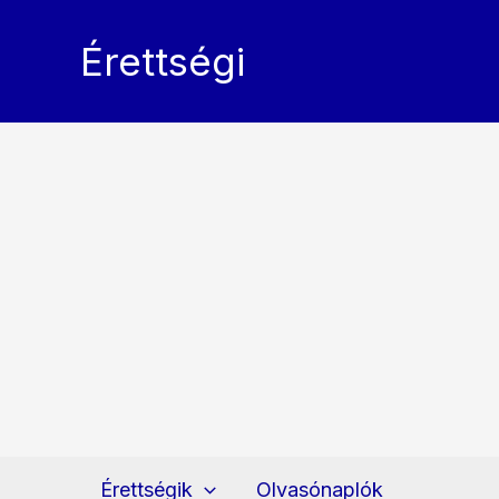
Skip
to
Érettségi
content
Érettségik
Olvasónaplók