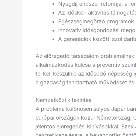
Nyugdíjrendszer reformja, a fe
Az időskori aktivitás támogatá
Egészségmegőrző programok f
Innovatív idősgondozási mego
A generációk közötti szolidarit
Az elöregedő társadalom problémáinak 
alkalmazkodás kulcsa a preventív szeml
fel kell készülnie az idősödő népesség i
a gazdaság fenntartható működését és 
Nemzetközi kitekintés
A probléma különösen súlyos Japánban, 
európai országok közül Németország, 
jelentős elöregedési kihívásokkal. Eze
helyzet kezelésére, a bevándorlás ösztö