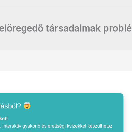
elöregedő társadalmak probl
lásból?
ket!
interaktív gyakorló és érettségi kvízekkel készülhetsz