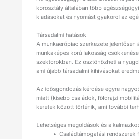
korosztály általában több egészségügyi 
kiadásokat és nyomást gyakorol az egés
Társadalmi hatások
A munkaerőpiac szerkezete jelentősen 
munkaképes korú lakosság csökkenése
szektorokban. Ez ösztönözheti a nyugdí
ami újabb társadalmi kihívásokat eredm
Az idősgondozás kérdése egyre nagyobb 
miatt (kisebb családok, földrajzi mobil
keretek között történik, ami további terh
Lehetséges megoldások és alkalmazkodá
Családtámogatási rendszerek f