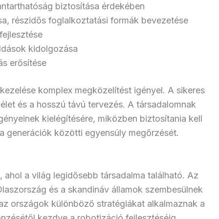
nntarthatóság biztosítása érdekében
sa, részidős foglalkoztatási formák bevezetése
ejlesztése
ldások kidolgozása
ás erősítése
kezelése komplex megközelítést igényel. A sikeres
élet és a hosszú távú tervezés. A társadalomnak
gényeinek kielégítésére, miközben biztosítania kell
a generációk közötti egyensúly megőrzését.
ahol a világ legidősebb társadalma található. Az
Olaszország és a skandináv államok szembesülnek
k az országok különböző stratégiákat alkalmaznak a
nzésétől kezdve a robotizáció fejlesztéséig.