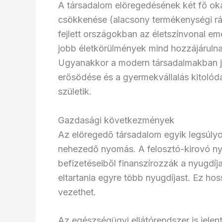
A társadalom elöregedésének két fő ok
csökkenése (alacsony termékenységi rát
fejlett országokban az életszínvonal em
jobb életkörülmények mind hozzájáruln
Ugyanakkor a modern társadalmakban je
erősödése és a gyermekvállalás kitoló
születik.
Gazdasági következmények
Az elöregedő társadalom egyik legsúly
nehezedő nyomás. A felosztó-kirovó ny
befizetéseiből finanszírozzák a nyugdíj
eltartania egyre több nyugdíjast. Ez ho
vezethet.
Az egészségügyi ellátórendszer is jelen