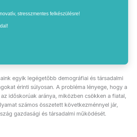
nnovatív, stresszmentes felkészülésre!
dal!
aink egyik legégetőbb demográfiai és társadalmi
zágokat érinti súlyosan. A probléma lényege, hogy a
az időskorúak aránya, miközben csökken a fiatal,
olyamat számos összetett következménnyel jár,
rszág gazdasági és társadalmi működését.