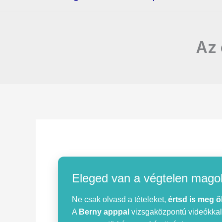
Az 
Eleged van a végtelen mago
Ne csak olvasd a tételeket,
értsd is meg ő
A
Berny apppal
vizsgaközpontú videókkal, 