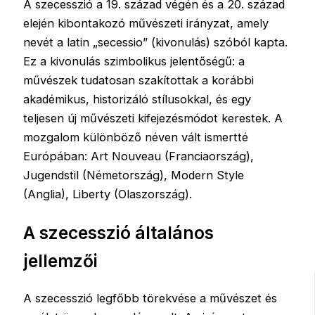
A szecesszió a 19. század végén és a 20. század
elején kibontakozó művészeti irányzat, amely
nevét a latin „secessio” (kivonulás) szóból kapta.
Ez a kivonulás szimbolikus jelentőségű: a
művészek tudatosan szakítottak a korábbi
akadémikus, historizáló stílusokkal, és egy
teljesen új művészeti kifejezésmódot kerestek. A
mozgalom különböző néven vált ismertté
Európában: Art Nouveau (Franciaország),
Jugendstil (Németország), Modern Style
(Anglia), Liberty (Olaszország).
A szecesszió általános
jellemzői
A szecesszió legfőbb törekvése a művészet és