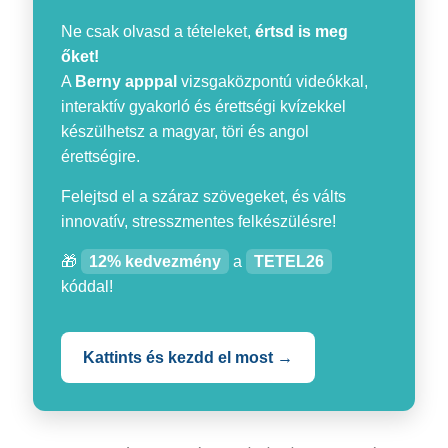
Ne csak olvasd a tételeket,
értsd is meg
őket!
A
Berny apppal
vizsgaközpontú videókkal,
interaktív gyakorló és érettségi kvízekkel
készülhetsz a magyar, töri és angol
érettségire.
Felejtsd el a száraz szövegeket, és válts
innovatív, stresszmentes felkészülésre!
🎁
12% kedvezmény
a
TETEL26
kóddal!
Kattints és kezdd el most →