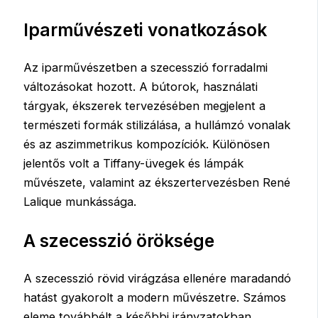
Iparművészeti vonatkozások
Az iparművészetben a szecesszió forradalmi
változásokat hozott. A bútorok, használati
tárgyak, ékszerek tervezésében megjelent a
természeti formák stilizálása, a hullámzó vonalak
és az aszimmetrikus kompozíciók. Különösen
jelentős volt a Tiffany-üvegek és lámpák
művészete, valamint az ékszertervezésben René
Lalique munkássága.
A szecesszió öröksége
A szecesszió rövid virágzása ellenére maradandó
hatást gyakorolt a modern művészetre. Számos
eleme továbbélt a későbbi irányzatokban,