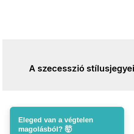
A szecesszió stílusjegye
Eleged van a végtelen
magolásból? 🤯