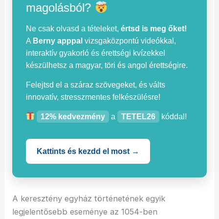
magolásból?
Ne csak olvasd a tételeket,
értsd is meg őket!
A
Berny apppal
vizsgaközpontú videókkal,
interaktív gyakorló és érettségi kvízekkel
készülhetsz a magyar, töri és angol érettségire.
Felejtsd el a száraz szövegeket, és válts
innovatív, stresszmentes felkészülésre!
12% kedvezmény
a
TETEL26
kóddal!
Kattints és kezdd el most →
A keresztény egyház történetének egyik
legjelentősebb eseménye az 1054-ben