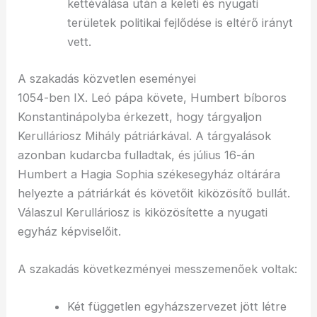
kettéválása után a keleti és nyugati
területek politikai fejlődése is eltérő irányt
vett.
A szakadás közvetlen eseményei
1054-ben IX. Leó pápa követe, Humbert bíboros
Konstantinápolyba érkezett, hogy tárgyaljon
Kerulláriosz Mihály pátriárkával. A tárgyalások
azonban kudarcba fulladtak, és július 16-án
Humbert a Hagia Sophia székesegyház oltárára
helyezte a pátriárkát és követőit kiközösítő bullát.
Válaszul Kerulláriosz is kiközösítette a nyugati
egyház képviselőit.
A szakadás következményei messzemenőek voltak:
Két független egyházszervezet jött létre