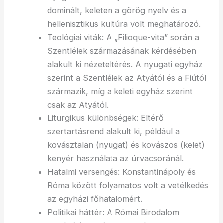
dominált, keleten a görög nyelv és a
hellenisztikus kultúra volt meghatározó.
Teológiai viták: A „Filioque-vita” során a
Szentlélek származásának kérdésében
alakult ki nézeteltérés. A nyugati egyház
szerint a Szentlélek az Atyától és a Fiútól
származik, míg a keleti egyház szerint
csak az Atyától.
Liturgikus különbségek: Eltérő
szertartásrend alakult ki, például a
kovásztalan (nyugat) és kovászos (kelet)
kenyér használata az úrvacsoránál.
Hatalmi versengés: Konstantinápoly és
Róma között folyamatos volt a vetélkedés
az egyházi főhatalomért.
Politikai háttér: A Római Birodalom