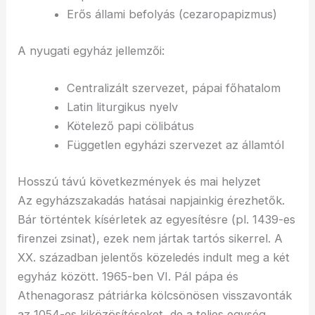
Erős állami befolyás (cezaropapizmus)
A nyugati egyház jellemzői:
Centralizált szervezet, pápai főhatalom
Latin liturgikus nyelv
Kötelező papi cölibátus
Független egyházi szervezet az államtól
Hosszú távú következmények és mai helyzet
Az egyházszakadás hatásai napjainkig érezhetők.
Bár történtek kísérletek az egyesítésre (pl. 1439-es
firenzei zsinat), ezek nem jártak tartós sikerrel. A
XX. században jelentős közeledés indult meg a két
egyház között. 1965-ben VI. Pál pápa és
Athenagorasz pátriárka kölcsönösen visszavonták
az 1054-es kiközösítéseket, de a teljes egység