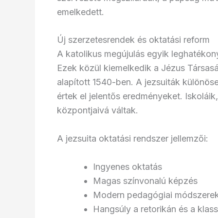
emelkedett.
Új szerzetesrendek és oktatási reform
A katolikus megújulás egyik leghatékon
Ezek közül kiemelkedik a Jézus Társasá
alapított 1540-ben. A jezsuiták különös
értek el jelentős eredményeket. Iskolái
központjaivá váltak.
A jezsuita oktatási rendszer jellemzői:
Ingyenes oktatás
Magas színvonalú képzés
Modern pedagógiai módszere
Hangsúly a retorikán és a klas