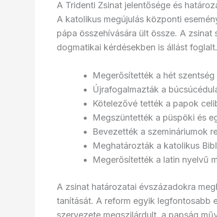
A Tridenti Zsinat jelentősége és határoz
A katolikus megújulás központi eseménye 
pápa összehívására ült össze. A zsinat 
dogmatikai kérdésekben is állást fogla
Megerősítették a hét szentség 
Újrafogalmazták a búcsúcédul
Kötelezővé tették a papok celi
Megszüntették a püspöki és e
Bevezették a szemináriumok r
Meghatározták a katolikus Bibl
Megerősítették a latin nyelvű 
A zsinat határozatai évszázadokra meg
tanítását. A reform egyik legfontosabb
szervezete megszilárdult, a papság műve