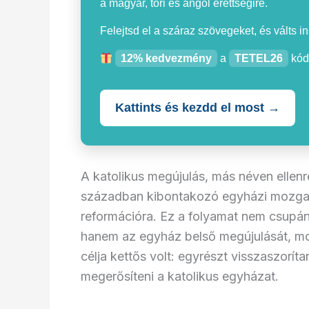
a magyar, töri és angol érettségire.
Felejtsd el a száraz szövegeket, és válts i
12% kedvezmény
a
TETEL26
kód
Kattints és kezdd el most →
A katolikus megújulás, más néven ellenr
században kibontakozó egyházi mozgalo
reformációra. Ez a folyamat nem csupán 
hanem az egyház belső megújulását, mo
célja kettős volt: egyrészt visszaszorít
megerősíteni a katolikus egyházat.