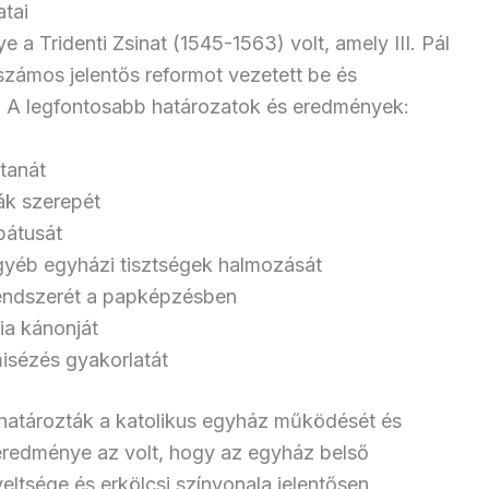
atai
a Tridenti Zsinat (1545-1563) volt, amely III. Pál
számos jelentős reformot vezetett be és
lt. A legfontosabb határozatok és eredmények:
tanát
ák szerepét
bátusát
gyéb egyházi tisztségek halmozását
endszerét a papképzésben
ia kánonját
misézés gyakorlatát
határozták a katolikus egyház működését és
 eredménye az volt, hogy az egyház belső
ltsége és erkölcsi színvonala jelentősen