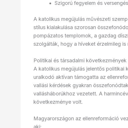
Szigorú fegyelem és versengé
A katolikus megújulás művészeti szempo
stílus kialakulása szorosan összefonódo
pompázatos templomok, a gazdag díszít
szolgálták, hogy a híveket érzelmileg i
Politikai és társadalmi következmények
A katolikus megújulás jelentős politika
uralkodó aktívan támogatta az ellenrefo
vallási kérdések gyakran összefonódtak 
vallásháborúkhoz vezetett. A harmincév
következménye volt.
Magyarországon az ellenreformáció vez
aki: