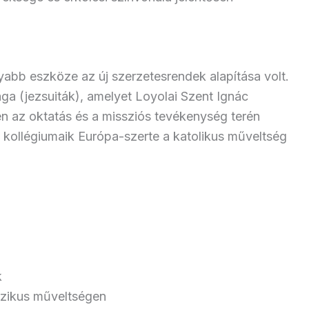
yabb eszköze az új szerzetesrendek alapítása volt.
ga (jezsuiták), amelyet Loyolai Szent Ignác
en az oktatás és a missziós tevékenység terén
k, kollégiumaik Európa-szerte a katolikus műveltség
k
szikus műveltségen