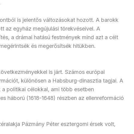
s
ntból is jelentős változásokat hozott. A barokk
tt az egyház megújulási törekvéseivel. A
és, a drámai hatású festmények mind azt a célt
s megérintsék és megerősítsék hitükben.
i következményekkel is járt. Számos európai
rmációt, különösen a Habsburg-dinasztia tagjai. A
a politikai célokkal, ami több esetben
es háború (1618-1648) részben az ellenreformáció
éralakja Pázmány Péter esztergomi érsek volt,