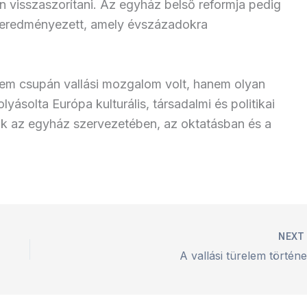
ken visszaszorítani. Az egyház belső reformja pedig
t eredményezett, amely évszázadokra
em csupán vallási mozgalom volt, hanem olyan
yásolta Európa kulturális, társadalmi és politikai
tők az egyház szervezetében, az oktatásban és a
NEX
A vallási türelem történe