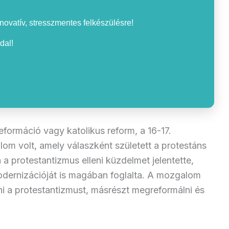
nnovatív, stresszmentes felkészülésre!
dal!
eformáció vagy katolikus reform, a 16-17.
m volt, amely válaszként született a protestáns
a protestantizmus elleni küzdelmet jelentette,
dernizációját is magában foglalta. A mozgalom
ani a protestantizmust, másrészt megreformálni és