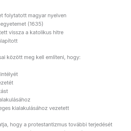
t folytatott magyar nyelven
 egyetemet (1635)
tt vissza a katolikus hitre
lapított
ai között meg kell említeni, hogy:
intélyét
ezetét
tást
ialakulásához
eges kialakulásához vezetett
tja, hogy a protestantizmus további terjedését