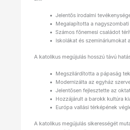
Jelentős irodalmi tevékenysége
Megalapította a nagyszombati
Számos főnemesi családot téríte
Iskolákat és szemináriumokat a
A katolikus megújulás hosszú távú hatás
Megszilárdította a pápaság tek
Modernizálta az egyház szerv
Jelentősen fejlesztette az okta
Hozzájárult a barokk kultúra k
Európa vallási térképének végl
A katolikus megújulás sikerességét muta