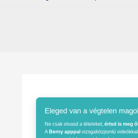
Eleged van a végtelen mago
Ne csak olvasd a tételeket,
értsd is meg ő
A
Berny apppal
vizsgaközpontú videókkal, 