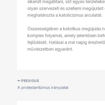
sikerült megállítani, sőt egyes területe
olyan szervezeti és szellemi megújulás
meghatározta a katolicizmus arculatát.
Összességében a katolikus megújulás n
komplex folyamat, amely jelentősen befol
fejlődését. Hatásai a mai napig érezhe
művészetben egyaránt.
PREVIOUS
A protestantizmus irányzatai