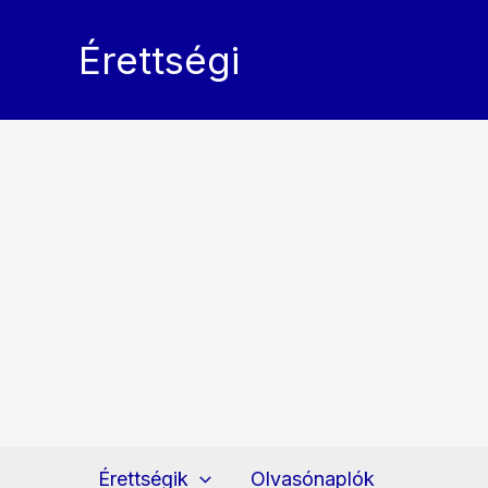
Skip
to
Érettségi
content
Érettségik
Olvasónaplók