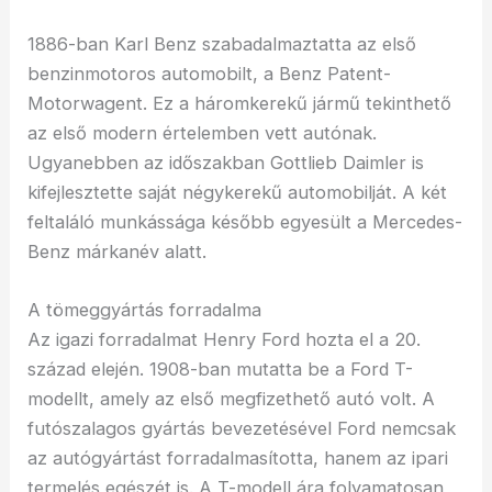
1886-ban Karl Benz szabadalmaztatta az első
benzinmotoros automobilt, a Benz Patent-
Motorwagent. Ez a háromkerekű jármű tekinthető
az első modern értelemben vett autónak.
Ugyanebben az időszakban Gottlieb Daimler is
kifejlesztette saját négykerekű automobilját. A két
feltaláló munkássága később egyesült a Mercedes-
Benz márkanév alatt.
A tömeggyártás forradalma
Az igazi forradalmat Henry Ford hozta el a 20.
század elején. 1908-ban mutatta be a Ford T-
modellt, amely az első megfizethető autó volt. A
futószalagos gyártás bevezetésével Ford nemcsak
az autógyártást forradalmasította, hanem az ipari
termelés egészét is. A T-modell ára folyamatosan