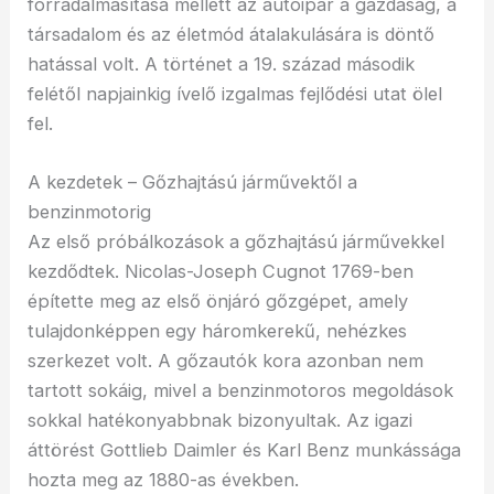
forradalmasítása mellett az autóipar a gazdaság, a
társadalom és az életmód átalakulására is döntő
hatással volt. A történet a 19. század második
felétől napjainkig ívelő izgalmas fejlődési utat ölel
fel.
A kezdetek – Gőzhajtású járművektől a
benzinmotorig
Az első próbálkozások a gőzhajtású járművekkel
kezdődtek. Nicolas-Joseph Cugnot 1769-ben
építette meg az első önjáró gőzgépet, amely
tulajdonképpen egy háromkerekű, nehézkes
szerkezet volt. A gőzautók kora azonban nem
tartott sokáig, mivel a benzinmotoros megoldások
sokkal hatékonyabbnak bizonyultak. Az igazi
áttörést Gottlieb Daimler és Karl Benz munkássága
hozta meg az 1880-as években.