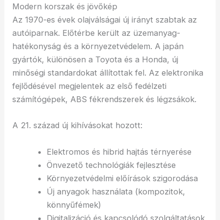
Modern korszak és jövőkép
Az 1970-es évek olajválságai új irányt szabtak az
autóiparnak. Előtérbe került az üzemanyag-
hatékonyság és a környezetvédelem. A japán
gyártók, különösen a Toyota és a Honda, új
minőségi standardokat állítottak fel. Az elektronika
fejlődésével megjelentek az első fedélzeti
számítógépek, ABS fékrendszerek és légzsákok.
A 21. század új kihívásokat hozott:
Elektromos és hibrid hajtás térnyerése
Önvezető technológiák fejlesztése
Környezetvédelmi előírások szigorodása
Új anyagok használata (kompozitok,
könnyűfémek)
Digitalizáció és kapcsolódó szolgáltatások