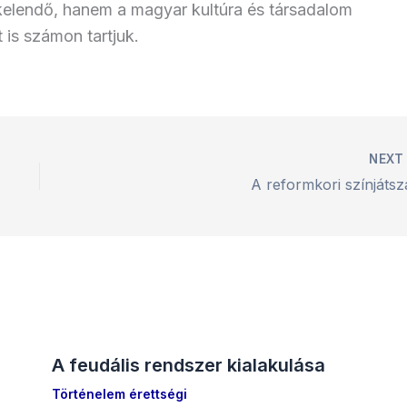
kelendő, hanem a magyar kultúra és társadalom
is számon tartjuk.
NEX
A reformkori színjátsz
A feudális rendszer kialakulása
Történelem érettségi