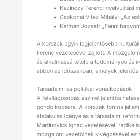
Kazinczy Ferenc: nyelvújítási
Csokonai Vitéz Mihály: „Az es
Kármán József: „Fanni hagyom
A korszak egyik legjelentősebb kulturál
Ferenc vezetésével zajlott. A mozgalom
és alkalmassá tétele a tudományos és iro
ebben az időszakban, amelyek jelentős 
Társadalmi és politikai vonatkozások
A felvilágosodás eszméi jelentős hatássa
gondolkodásra. A korszak fontos jellemz
átalakulás igénye és a társadalmi refo
Martinovics Ignác vezetésével, radikáli
mozgalom vezetőinek kivégzésével ez a 