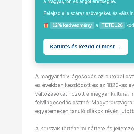
a magyar, töri és angol érettségire.
Felejtsd el a száraz szövegeket, és válts i
12% kedvezmény
a
TETEL26
kód
Kattints és kezdd el most →
A magyar felvilágosodás az európai esz
es években kezdődött és az 1820-as évek
változásokat hozott a magyar kultúra, i
felvilágosodás eszméi Magyarországra fő
egyetemeken tanuló diákok révén jutotta
A korszak történelmi háttere és jellemző