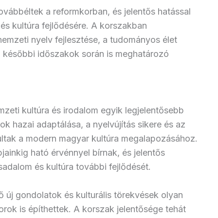
ovábbéltek a reformkorban, és jelentős hatással
és kultúra fejlődésére. A korszakban
emzeti nyelv fejlesztése, a tudományos élet
 a későbbi időszakok során is meghatározó
zeti kultúra és irodalom egyik legjelentősebb
k hazai adaptálása, a nyelvújítás sikere és az
árultak a modern magyar kultúra megalapozásához.
ainkig ható érvénnyel bírnak, és jelentős
dalom és kultúra további fejlődését.
 új gondolatok és kulturális törekvések olyan
orok is építhettek. A korszak jelentősége tehát