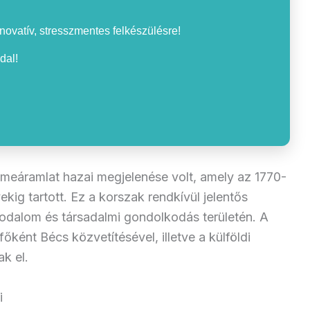
nnovatív, stresszmentes felkészülésre!
dal!
meáramlat hazai megjelenése volt, amely az 1770-
ig tartott. Ez a korszak rendkívül jelentős
rodalom és társadalmi gondolkodás területén. A
ként Bécs közvetítésével, illetve a külföldi
k el.
i