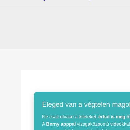
Eleged van a végtelen mago
Ne csak olvasd a tételeket,
értsd is meg ő
A
Berny apppal
vizsgaközpontú videókkal, 