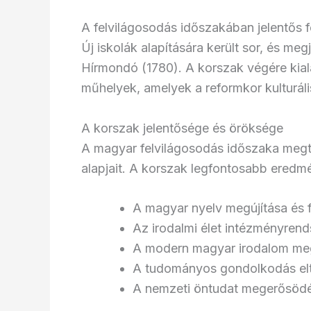
A felvilágosodás időszakában jelentős f
Új iskolák alapítására került sor, és me
Hírmondó (1780). A korszak végére kial
műhelyek, amelyek a reformkor kulturáli
A korszak jelentősége és öröksége
A magyar felvilágosodás időszaka megt
alapjait. A korszak legfontosabb eredm
A magyar nyelv megújítása és f
Az irodalmi élet intézményrend
A modern magyar irodalom me
A tudományos gondolkodás elt
A nemzeti öntudat megerősöd