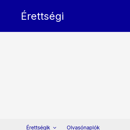
Skip
to
Érettségi
content
Érettségik
Olvasónaplók