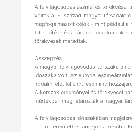
A felvilágosodás eszméi és törekvései t
voltak a 19. századi magyar társadalom 
megfogalmazott célok – mint például a n
fellendítése és a társadalmi reformok –
törekvések maradtak.
Összegzés
A magyar felvilágosodás korszaka a nem
időszaka volt. Az európai eszmeáramlato
irodalmi élet fellendülése mind hozzáj
A korszak eredményei és törekvései napj
mértékben meghatározták a magyar társa
A felvilágosodás időszakában megjelenő
alapot teremtettek, amelyre a későbbi k