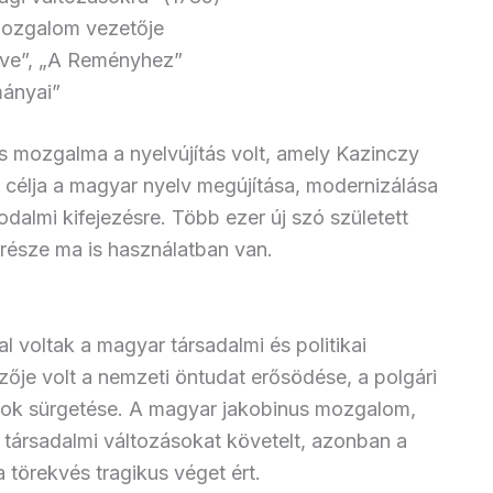
 mozgalom vezetője
tve”, „A Reményhez”
ányai”
is mozgalma a nyelvújítás volt, amely Kazinczy
 célja a magyar nyelv megújítása, modernizálása
dalmi kifejezésre. Több ezer új szó született
része ma is használatban van.
l voltak a magyar társadalmi és politikai
ője volt a nemzeti öntudat erősödése, a polgári
rmok sürgetése. A magyar jakobinus mozgalom,
s társadalmi változásokat követelt, azonban a
törekvés tragikus véget ért.