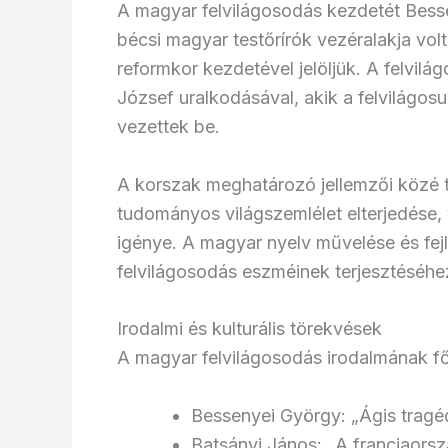
A magyar felvilágosodás kezdetét Bessen
bécsi magyar testőrírók vezéralakja vol
reformkor kezdetével jelöljük. A felvilá
József uralkodásával, akik a felvilágo
vezettek be.
A korszak meghatározó jellemzői közé t
tudományos világszemlélet elterjedése, 
igénye. A magyar nyelv művelése és fejl
felvilágosodás eszméinek terjesztéséhe
Irodalmi és kulturális törekvések
A magyar felvilágosodás irodalmának fő
Bessenyei György: „Ágis tragédi
Batsányi János: „A franciaorsz