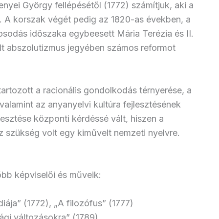
yei György fellépésétől (1772) számítjuk, aki a
t. A korszak végét pedig az 1820-as években, a
gosodás időszaka egybeesett Mária Terézia és II.
sult abszolutizmus jegyében számos reformot
artozott a racionális gondolkodás térnyerése, a
valamint az anyanyelvi kultúra fejlesztésének
esztése központi kérdéssé vált, hiszen a
z szükség volt egy kiművelt nemzeti nyelvre.
bb képviselői és műveik:
ája” (1772), „A filozófus” (1777)
ági változásokra” (1789)