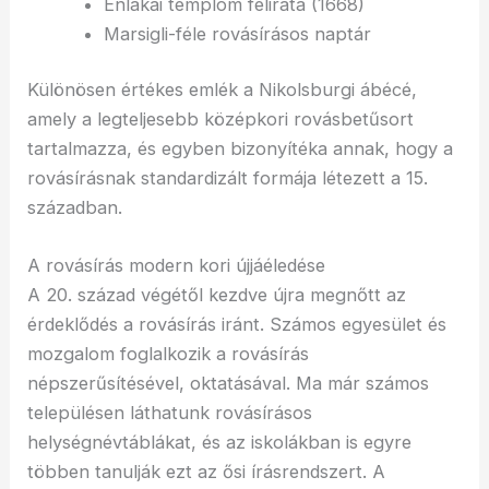
Énlakai templom felirata (1668)
Marsigli-féle rovásírásos naptár
Különösen értékes emlék a Nikolsburgi ábécé,
amely a legteljesebb középkori rovásbetűsort
tartalmazza, és egyben bizonyítéka annak, hogy a
rovásírásnak standardizált formája létezett a 15.
században.
A rovásírás modern kori újjáéledése
A 20. század végétől kezdve újra megnőtt az
érdeklődés a rovásírás iránt. Számos egyesület és
mozgalom foglalkozik a rovásírás
népszerűsítésével, oktatásával. Ma már számos
településen láthatunk rovásírásos
helységnévtáblákat, és az iskolákban is egyre
többen tanulják ezt az ősi írásrendszert. A