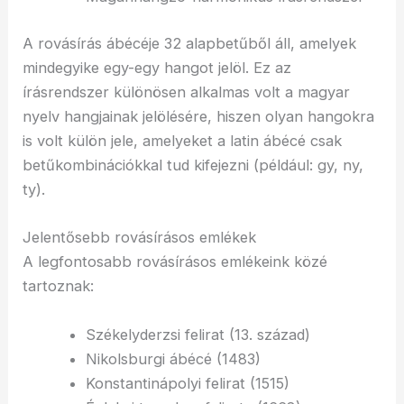
A rovásírás ábécéje 32 alapbetűből áll, amelyek
mindegyike egy-egy hangot jelöl. Ez az
írásrendszer különösen alkalmas volt a magyar
nyelv hangjainak jelölésére, hiszen olyan hangokra
is volt külön jele, amelyeket a latin ábécé csak
betűkombinációkkal tud kifejezni (például: gy, ny,
ty).
Jelentősebb rovásírásos emlékek
A legfontosabb rovásírásos emlékeink közé
tartoznak:
Székelyderzsi felirat (13. század)
Nikolsburgi ábécé (1483)
Konstantinápolyi felirat (1515)