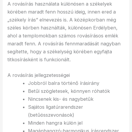
A rovásírás használata különösen a székelyek
körében maradt fenn hosszú ideig, innen ered a
„székely írás” elnevezés is. A középkorban még
széles körben használták, különösen Erdélyben,
ahol a templomokban számos rovásírásos emlék
maradt fenn. A rovásírás fennmaradását nagyban
segítette, hogy a székelység körében egyfajta
titkosírásként is funkcionált.
A rovásírás jellegzetességei
Jobbról balra történő írásirány
Betűi szögletesek, könnyen róhatók
Nincsenek kis- és nagybetűk
Sajátos ligatúrarendszer
(betűösszevonások)
Minden hangra külön jel
Magánhangzó-harmonikus írásrendszer