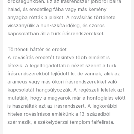
örökségünkben. Ez az írásrendszer jobbról balra
halad, és eredetileg fába vagy más kemény
anyagba rótták a jeleket. A rovásírás története
visszanyúlik a hun-szkíta időkig, és szoros
kapcsolatban áll a türk írásrendszerekkel.
Történeti háttér és eredet
A rovásírás eredetét tekintve több elmélet is
létezik. A legelfogadottabb nézet szerint a türk
írásrendszerekből fejlődött ki, de vannak, akik az
arameus vagy más ókori írásrendszerekkel való
kapcsolatát hangsúlyozzák. A régészeti leletek azt
mutatják, hogy a magyarok már a honfoglalás előtt
is használták ezt az írásrendszert. A legkorábbi
hiteles rovásírásos emlékünk a 13. századból
származik, a székelyderzsi templom falfelirata.