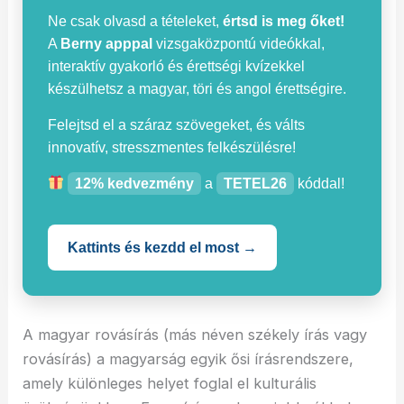
Ne csak olvasd a tételeket,
értsd is meg őket!
A
Berny apppal
vizsgaközpontú videókkal,
interaktív gyakorló és érettségi kvízekkel
készülhetsz a magyar, töri és angol érettségire.
Felejtsd el a száraz szövegeket, és válts
innovatív, stresszmentes felkészülésre!
12% kedvezmény
a
TETEL26
kóddal!
Kattints és kezdd el most →
A magyar rovásírás (más néven székely írás vagy
rovásírás) a magyarság egyik ősi írásrendszere,
amely különleges helyet foglal el kulturális