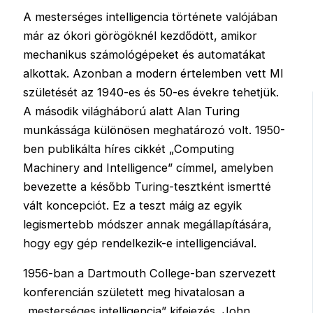
A mesterséges intelligencia története valójában
már az ókori görögöknél kezdődött, amikor
mechanikus számológépeket és automatákat
alkottak. Azonban a modern értelemben vett MI
születését az 1940-es és 50-es évekre tehetjük.
A második világháború alatt Alan Turing
munkássága különösen meghatározó volt. 1950-
ben publikálta híres cikkét „Computing
Machinery and Intelligence” címmel, amelyben
bevezette a később Turing-tesztként ismertté
vált koncepciót. Ez a teszt máig az egyik
legismertebb módszer annak megállapítására,
hogy egy gép rendelkezik-e intelligenciával.
1956-ban a Dartmouth College-ban szervezett
konferencián született meg hivatalosan a
„mesterséges intelligencia” kifejezés, John