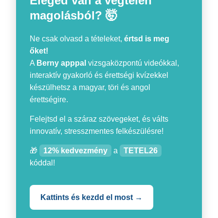
Eleged van a végtelen
magolásból? 🤯
Ne csak olvasd a tételeket,
értsd is meg
őket!
A
Berny apppal
vizsgaközpontú videókkal,
interaktív gyakorló és érettségi kvízekkel
készülhetsz a magyar, töri és angol
érettségire.
Felejtsd el a száraz szövegeket, és válts
innovatív, stresszmentes felkészülésre!
🎁
12% kedvezmény
a
TETEL26
kóddal!
Kattints és kezdd el most →