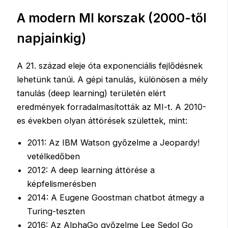
A modern MI korszak (2000-től
napjainkig)
A 21. század eleje óta exponenciális fejlődésnek
lehetünk tanúi. A gépi tanulás, különösen a mély
tanulás (deep learning) területén elért
eredmények forradalmasították az MI-t. A 2010-
es években olyan áttörések születtek, mint:
2011: Az IBM Watson győzelme a Jeopardy!
vetélkedőben
2012: A deep learning áttörése a
képfelismerésben
2014: A Eugene Goostman chatbot átmegy a
Turing-teszten
2016: Az AlphaGo győzelme Lee Sedol Go