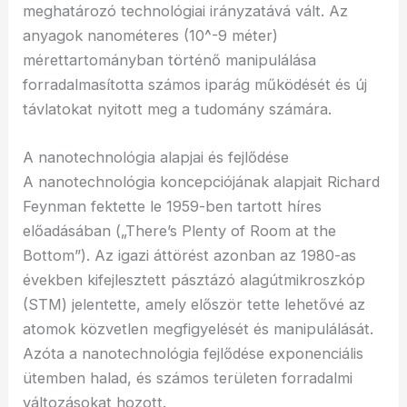
meghatározó technológiai irányzatává vált. Az
anyagok nanométeres (10^-9 méter)
mérettartományban történő manipulálása
forradalmasította számos iparág működését és új
távlatokat nyitott meg a tudomány számára.
A nanotechnológia alapjai és fejlődése
A nanotechnológia koncepciójának alapjait Richard
Feynman fektette le 1959-ben tartott híres
előadásában („There’s Plenty of Room at the
Bottom”). Az igazi áttörést azonban az 1980-as
években kifejlesztett pásztázó alagútmikroszkóp
(STM) jelentette, amely először tette lehetővé az
atomok közvetlen megfigyelését és manipulálását.
Azóta a nanotechnológia fejlődése exponenciális
ütemben halad, és számos területen forradalmi
változásokat hozott.