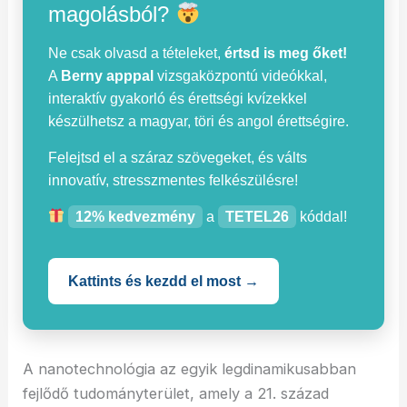
magolásból?
Ne csak olvasd a tételeket,
értsd is meg őket!
A
Berny apppal
vizsgaközpontú videókkal,
interaktív gyakorló és érettségi kvízekkel
készülhetsz a magyar, töri és angol érettségire.
Felejtsd el a száraz szövegeket, és válts
innovatív, stresszmentes felkészülésre!
12% kedvezmény
a
TETEL26
kóddal!
Kattints és kezdd el most →
A nanotechnológia az egyik legdinamikusabban
fejlődő tudományterület, amely a 21. század