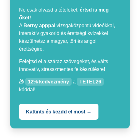
Ne csak olvasd a tételeket,
értsd is meg
őket!
A
Berny apppal
vizsgaközpontú videókkal,
interaktív gyakorló és érettségi kvízekkel
készülhetsz a magyar, töri és angol
érettségire.
Felejtsd el a száraz szövegeket, és válts
innovatív, stresszmentes felkészülésre!
🎁
12% kedvezmény
a
TETEL26
kóddal!
Kattints és kezdd el most →