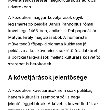
követei rendszeresen megfordultak az európai
udvarokban.
A középkori magyar követjárások egyik
legismertebb példája Janus Pannonius római
követsége 1465-ben, amikor II. Pál pápánál járt
Mátyás király megbízásából. A humanista
műveltségű főpap-diplomata küldetése jól
példázza a kor követeinek sokrétű feladatkörét:
a politikai tárgyalások mellett kulturális közvetítő
szerepet is betöltöttek.
A követjárások jelentősége
A középkori követjárások nem csak politikai,
hanem kulturális szempontból is nagy
jelentőséggel bírtak. A követek közvetítették az