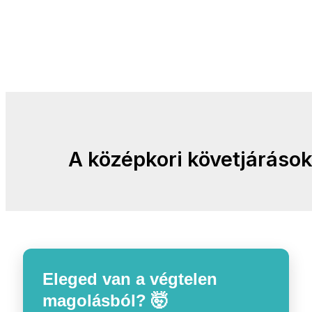
A középkori követjáráso
Eleged van a végtelen
magolásból? 🤯