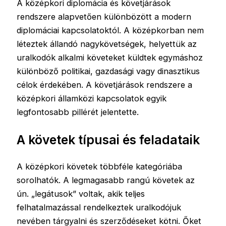
A középkori diplomácia és követjárások
rendszere alapvetően különbözött a modern
diplomáciai kapcsolatoktól. A középkorban nem
léteztek állandó nagykövetségek, helyettük az
uralkodók alkalmi követeket küldtek egymáshoz
különböző politikai, gazdasági vagy dinasztikus
célok érdekében. A követjárások rendszere a
középkori államközi kapcsolatok egyik
legfontosabb pillérét jelentette.
A követek típusai és feladataik
A középkori követek többféle kategóriába
sorolhatók. A legmagasabb rangú követek az
ún. „legátusok” voltak, akik teljes
felhatalmazással rendelkeztek uralkodójuk
nevében tárgyalni és szerződéseket kötni. Őket