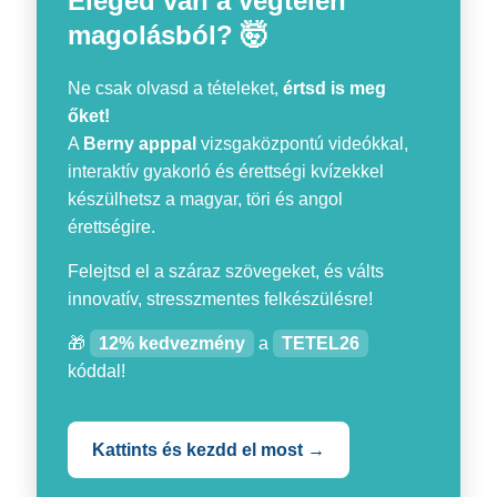
Eleged van a végtelen
magolásból? 🤯
Ne csak olvasd a tételeket,
értsd is meg
őket!
A
Berny apppal
vizsgaközpontú videókkal,
interaktív gyakorló és érettségi kvízekkel
készülhetsz a magyar, töri és angol
érettségire.
Felejtsd el a száraz szövegeket, és válts
innovatív, stresszmentes felkészülésre!
🎁
12% kedvezmény
a
TETEL26
kóddal!
Kattints és kezdd el most →