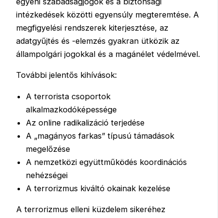
egyéni szabadságjogok és a biztonsági
intézkedések közötti egyensúly megteremtése. A
megfigyelési rendszerek kiterjesztése, az
adatgyűjtés és -elemzés gyakran ütközik az
állampolgári jogokkal és a magánélet védelmével.
További jelentős kihívások:
A terrorista csoportok
alkalmazkodóképessége
Az online radikalizáció terjedése
A „magányos farkas” típusú támadások
megelőzése
A nemzetközi együttműködés koordinációs
nehézségei
A terrorizmus kiváltó okainak kezelése
A terrorizmus elleni küzdelem sikeréhez