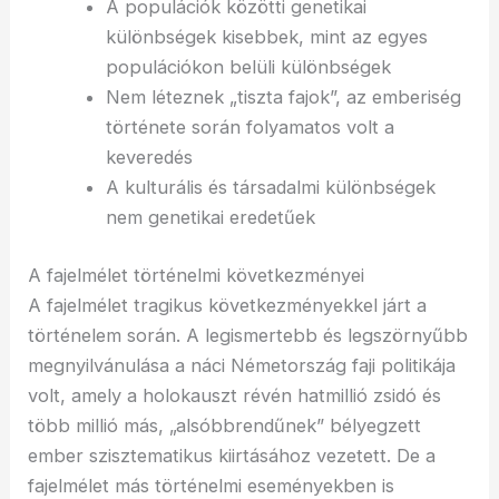
A populációk közötti genetikai
különbségek kisebbek, mint az egyes
populációkon belüli különbségek
Nem léteznek „tiszta fajok”, az emberiség
története során folyamatos volt a
keveredés
A kulturális és társadalmi különbségek
nem genetikai eredetűek
A fajelmélet történelmi következményei
A fajelmélet tragikus következményekkel járt a
történelem során. A legismertebb és legszörnyűbb
megnyilvánulása a náci Németország faji politikája
volt, amely a holokauszt révén hatmillió zsidó és
több millió más, „alsóbbrendűnek” bélyegzett
ember szisztematikus kiirtásához vezetett. De a
fajelmélet más történelmi eseményekben is