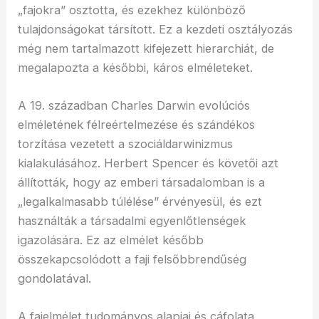
„fajokra” osztotta, és ezekhez különböző
tulajdonságokat társított. Ez a kezdeti osztályozás
még nem tartalmazott kifejezett hierarchiát, de
megalapozta a későbbi, káros elméleteket.
A 19. században Charles Darwin evolúciós
elméletének félreértelmezése és szándékos
torzítása vezetett a szociáldarwinizmus
kialakulásához. Herbert Spencer és követői azt
állították, hogy az emberi társadalomban is a
„legalkalmasabb túlélése” érvényesül, és ezt
használták a társadalmi egyenlőtlenségek
igazolására. Ez az elmélet később
összekapcsolódott a faji felsőbbrendűség
gondolatával.
A fajelmélet tudományos alapjai és cáfolata