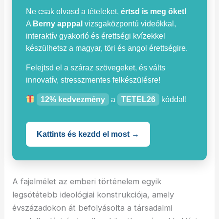
Ne csak olvasd a tételeket,
értsd is meg őket!
A
Berny apppal
vizsgaközpontú videókkal,
interaktív gyakorló és érettségi kvízekkel
készülhetsz a magyar, töri és angol érettségire.
Felejtsd el a száraz szövegeket, és válts
innovatív, stresszmentes felkészülésre!
12% kedvezmény
a
TETEL26
kóddal!
Kattints és kezdd el most →
A fajelmélet az emberi történelem egyik
legsötétebb ideológiai konstrukciója, amely
évszázadokon át befolyásolta a társadalmi