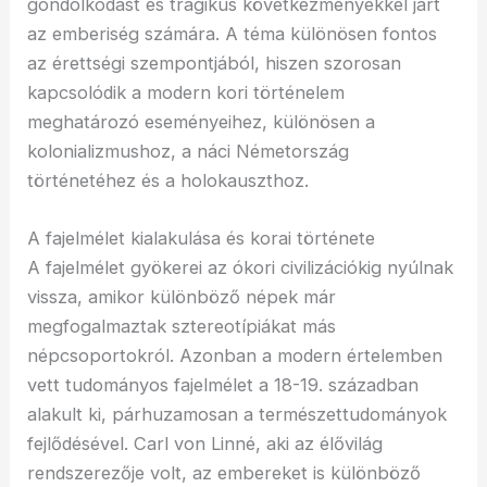
gondolkodást és tragikus következményekkel járt
az emberiség számára. A téma különösen fontos
az érettségi szempontjából, hiszen szorosan
kapcsolódik a modern kori történelem
meghatározó eseményeihez, különösen a
kolonializmushoz, a náci Németország
történetéhez és a holokauszthoz.
A fajelmélet kialakulása és korai története
A fajelmélet gyökerei az ókori civilizációkig nyúlnak
vissza, amikor különböző népek már
megfogalmaztak sztereotípiákat más
népcsoportokról. Azonban a modern értelemben
vett tudományos fajelmélet a 18-19. században
alakult ki, párhuzamosan a természettudományok
fejlődésével. Carl von Linné, aki az élővilág
rendszerezője volt, az embereket is különböző