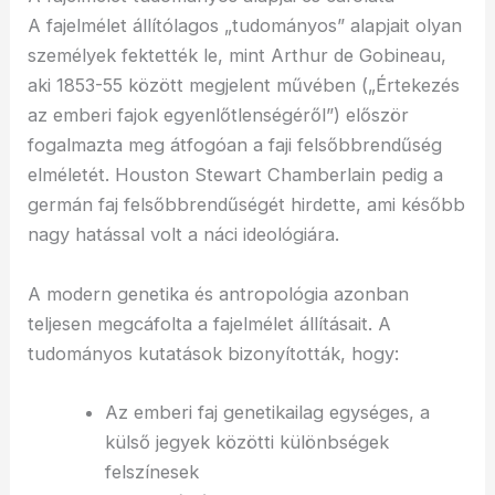
A fajelmélet állítólagos „tudományos” alapjait olyan
személyek fektették le, mint Arthur de Gobineau,
aki 1853-55 között megjelent művében („Értekezés
az emberi fajok egyenlőtlenségéről”) először
fogalmazta meg átfogóan a faji felsőbbrendűség
elméletét. Houston Stewart Chamberlain pedig a
germán faj felsőbbrendűségét hirdette, ami később
nagy hatással volt a náci ideológiára.
A modern genetika és antropológia azonban
teljesen megcáfolta a fajelmélet állításait. A
tudományos kutatások bizonyították, hogy:
Az emberi faj genetikailag egységes, a
külső jegyek közötti különbségek
felszínesek