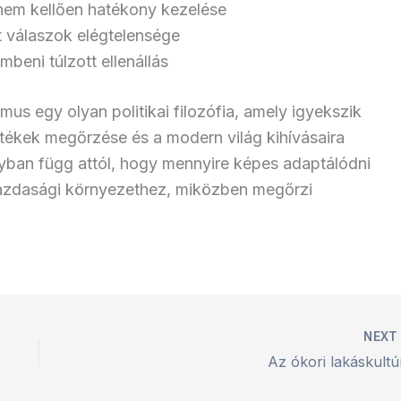
nem kellően hatékony kezelése
tt válaszok elégtelensége
beni túlzott ellenállás
s egy olyan politikai filozófia, amely igyekszik
tékek megőrzése és a modern világ kihívásaira
yban függ attól, hogy mennyire képes adaptálódni
gazdasági környezethez, miközben megőrzi
NEX
Az ókori lakáskultú