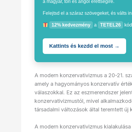
a magyar, töri és angol érettségire.
Felejtsd el a száraz szövegeket, és válts i
12% kedvezmény
a
TETEL26
kód
Kattints és kezdd el most →
A modern konzervativizmus a 20-21. szá
amely a hagyományos konzervatív értéke
válaszokkal. Ez az eszmerendszer jelen
konzervativizmustól, mivel alkalmazkodot
társadalmi változások által teremtett ú
A modern konzervativizmus kialakulása 