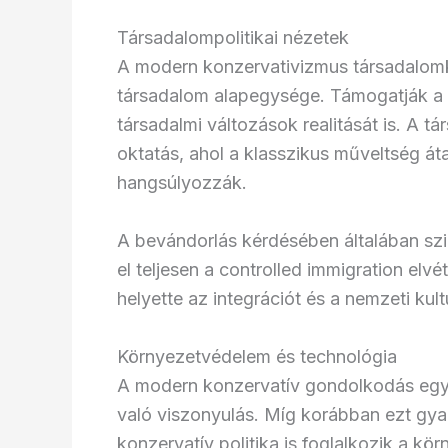
Társadalompolitikai nézetek
A modern konzervativizmus társadalomk
társadalom alapegysége. Támogatják a 
társadalmi változások realitását is. A t
oktatás, ahol a klasszikus műveltség áta
hangsúlyozzák.
A bevándorlás kérdésében általában szi
el teljesen a controlled immigration elvé
helyette az integrációt és a nemzeti kul
Környezetvédelem és technológia
A modern konzervatív gondolkodás egy
való viszonyulás. Míg korábban ezt gyak
konzervatív politika is foglalkozik a kö