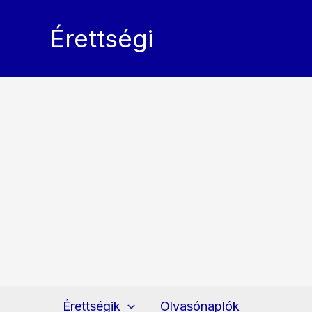
Skip
to
Érettségi
content
Érettségik
Olvasónaplók