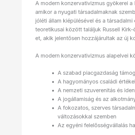
A modern konzervativizmus gyökerei a II
amikor a nyugati társadalmaknak szembe
jóléti állam kiépülésével és a társadalm
teoretikusai között találjuk Russell Kirk
et, akik jelentősen hozzájárultak az ú
A modern konzervativizmus alapelvei kö
A szabad piacgazdaság támogat
A hagyományos családi érték
A nemzeti szuverenitás és iden
A jogállamiság és az alkotmány
A fokozatos, szerves társadalmi
változásokkal szemben
Az egyéni felelősségvállalás 