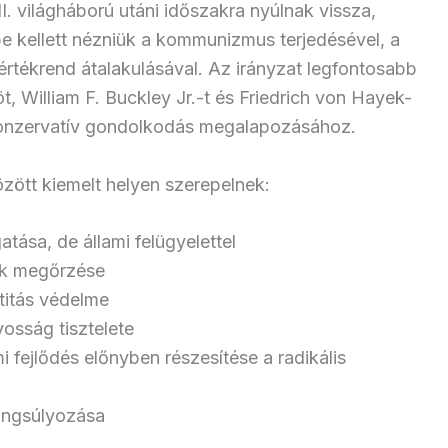
. világháború utáni időszakra nyúlnak vissza,
 kellett nézniük a kommunizmus terjedésével, a
i értékrend átalakulásával. Az irányzat legfontosabb
-öt, William F. Buckley Jr.-t és Friedrich von Hayek-
j konzervatív gondolkodás megalapozásához.
zött kiemelt helyen szerepelnek:
ása, de állami felügyelettel
ek megőrzése
titás védelme
osság tisztelete
 fejlődés előnyben részesítése a radikális
hangsúlyozása