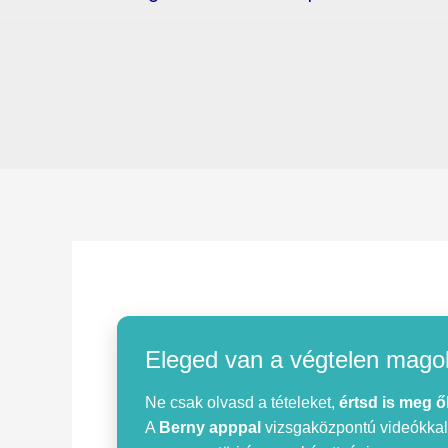
Eleged van a végtelen mago
Ne csak olvasd a tételeket,
értsd is meg ő
A
Berny apppal
vizsgaközpontú videókkal, 