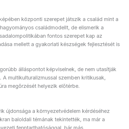
épében központi szerepet játszik a család mint a
hagyományos családmodellt, de elismerik a
ársadalompolitikában fontos szerepet kap az
dása mellett a gyakorlati készségek fejlesztését is
gorúbb álláspontot képviselnek, de nem utasítják
t. A multikulturalizmussal szemben kritikusak,
túra megőrzését helyezik előtérbe.
ik újdonsága a környezetvédelem kérdéséhez
ran baloldali témának tekintették, ma már a
rnyezeti fenntarthatósággal, bár más