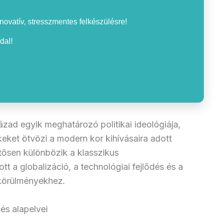
nnovatív, stresszmentes felkészülésre!
dal!
zad egyik meghatározó politikai ideológiája,
ket ötvözi a modern kor kihívásaira adott
tősen különbözik a klasszikus
t a globalizáció, a technológiai fejlődés és a
j körülményekhez.
és alapelvei