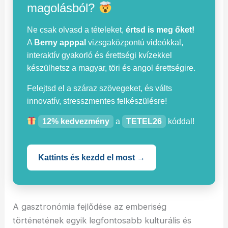
magolásból?
Ne csak olvasd a tételeket,
értsd is meg őket!
A
Berny apppal
vizsgaközpontú videókkal,
interaktív gyakorló és érettségi kvízekkel
készülhetsz a magyar, töri és angol érettségire.
Felejtsd el a száraz szövegeket, és válts
innovatív, stresszmentes felkészülésre!
12% kedvezmény
a
TETEL26
kóddal!
Kattints és kezdd el most →
A gasztronómia fejlődése az emberiség
történetének egyik legfontosabb kulturális és