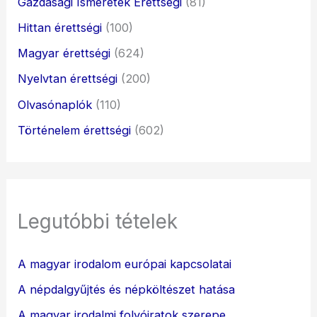
Gazdasági Ismeretek Érettségi
(81)
Hittan érettségi
(100)
Magyar érettségi
(624)
Nyelvtan érettségi
(200)
Olvasónaplók
(110)
Történelem érettségi
(602)
Legutóbbi tételek
A magyar irodalom európai kapcsolatai
A népdalgyűjtés és népköltészet hatása
A magyar irodalmi folyóiratok szerepe