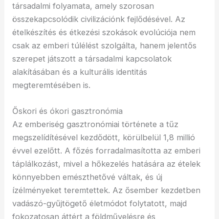
társadalmi folyamata, amely szorosan
összekapcsolódik civilizációnk fejlődésével. Az
ételkészítés és étkezési szokások evolúciója nem
csak az emberi túlélést szolgálta, hanem jelentős
szerepet játszott a társadalmi kapcsolatok
alakításában és a kulturális identitás
megteremtésében is.
Őskori és ókori gasztronómia
Az emberiség gasztronómiai története a tűz
megszelídítésével kezdődött, körülbelül 1,8 millió
évvel ezelőtt. A főzés forradalmasította az emberi
táplálkozást, mivel a hőkezelés hatására az ételek
könnyebben emészthetővé váltak, és új
ízélményeket teremtettek. Az ősember kezdetben
vadászó-gyűjtögető életmódot folytatott, majd
fokozatosan áttért a földművelésre és