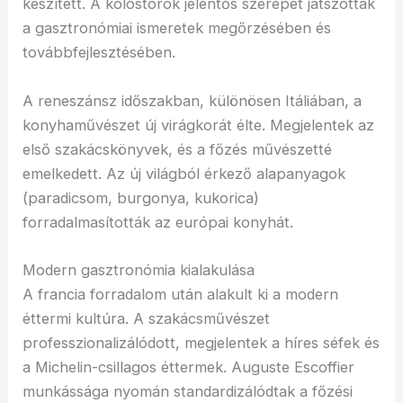
készített. A kolostorok jelentős szerepet játszottak
a gasztronómiai ismeretek megőrzésében és
továbbfejlesztésében.
A reneszánsz időszakban, különösen Itáliában, a
konyhaművészet új virágkorát élte. Megjelentek az
első szakácskönyvek, és a főzés művészetté
emelkedett. Az új világból érkező alapanyagok
(paradicsom, burgonya, kukorica)
forradalmasították az európai konyhát.
Modern gasztronómia kialakulása
A francia forradalom után alakult ki a modern
éttermi kultúra. A szakácsművészet
professzionalizálódott, megjelentek a híres séfek és
a Michelin-csillagos éttermek. Auguste Escoffier
munkássága nyomán standardizálódtak a főzési