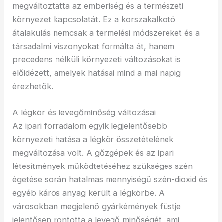
megváltoztatta az emberiség és a természeti
környezet kapcsolatát. Ez a korszakalkotó
átalakulás nemcsak a termelési módszereket és a
társadalmi viszonyokat formálta át, hanem
precedens nélküli környezeti változásokat is
előidézett, amelyek hatásai mind a mai napig
érezhetők.
A légkör és levegőminőség változásai
Az ipari forradalom egyik legjelentősebb
környezeti hatása a légkör összetételének
megváltozása volt. A gőzgépek és az ipari
létesítmények működtetéséhez szükséges szén
égetése során hatalmas mennyiségű szén-dioxid és
egyéb káros anyag került a légkörbe. A
városokban megjelenő gyárkémények füstje
jelentősen rontotta a levegő minőségét, ami