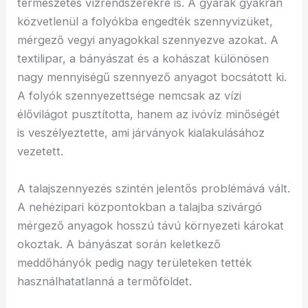
természetes vízrendszerekre is. A gyárak gyakran
közvetlenül a folyókba engedték szennyvizüket,
mérgező vegyi anyagokkal szennyezve azokat. A
textilipar, a bányászat és a kohászat különösen
nagy mennyiségű szennyező anyagot bocsátott ki.
A folyók szennyezettsége nemcsak az vízi
élővilágot pusztította, hanem az ivóvíz minőségét
is veszélyeztette, ami járványok kialakulásához
vezetett.
A talajszennyezés szintén jelentős problémává vált.
A nehézipari központokban a talajba szivárgó
mérgező anyagok hosszú távú környezeti károkat
okoztak. A bányászat során keletkező
meddőhányók pedig nagy területeken tették
használhatatlanná a termőföldet.