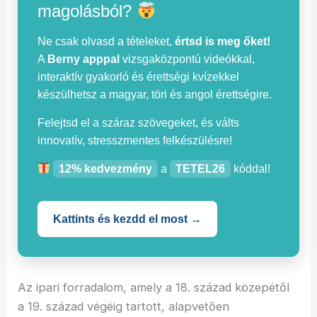
magolásból?
Ne csak olvasd a tételeket,
értsd is meg őket!
A
Berny apppal
vizsgaközpontú videókkal,
interaktív gyakorló és érettségi kvízekkel
készülhetsz a magyar, töri és angol érettségire.
Felejtsd el a száraz szövegeket, és válts
innovatív, stresszmentes felkészülésre!
12% kedvezmény
a
TETEL26
kóddal!
Kattints és kezdd el most →
Az ipari forradalom, amely a 18. század közepétől
a 19. század végéig tartott, alapvetően