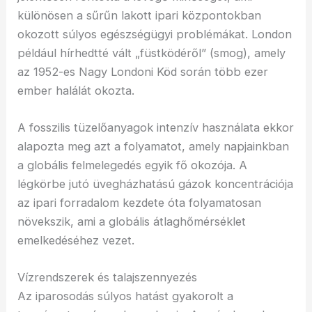
különösen a sűrűn lakott ipari központokban
okozott súlyos egészségügyi problémákat. London
például hírhedtté vált „füstködéről” (smog), amely
az 1952-es Nagy Londoni Köd során több ezer
ember halálát okozta.
A fosszilis tüzelőanyagok intenzív használata ekkor
alapozta meg azt a folyamatot, amely napjainkban
a globális felmelegedés egyik fő okozója. A
légkörbe jutó üvegházhatású gázok koncentrációja
az ipari forradalom kezdete óta folyamatosan
növekszik, ami a globális átlaghőmérséklet
emelkedéséhez vezet.
Vízrendszerek és talajszennyezés
Az iparosodás súlyos hatást gyakorolt a