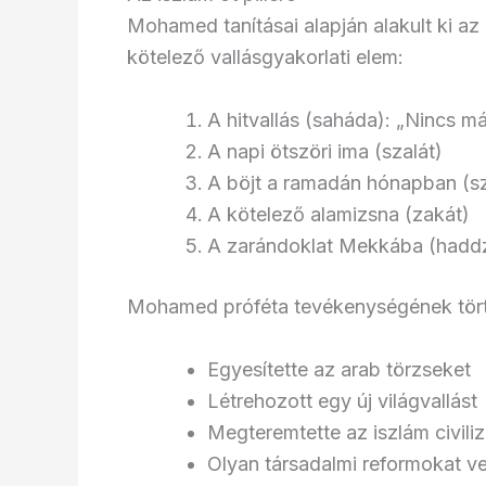
Mohamed tanításai alapján alakult ki az
kötelező vallásgyakorlati elem:
A hitvallás (saháda): „Nincs m
A napi ötszöri ima (szalát)
A böjt a ramadán hónapban (
A kötelező alamizsna (zakát)
A zarándoklat Mekkába (haddzs
Mohamed próféta tevékenységének történ
Egyesítette az arab törzseket
Létrehozott egy új világvallást
Megteremtette az iszlám civiliz
Olyan társadalmi reformokat v