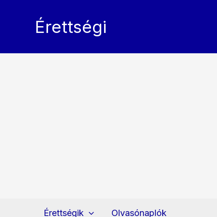
Skip
to
Érettségi
content
Érettségik
Olvasónaplók