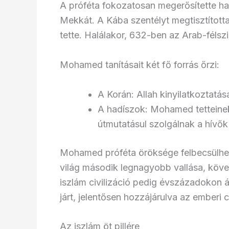
A próféta fokozatosan megerősítette ha
Mekkát. A Kába szentélyt megtisztított
tette. Halálakor, 632-ben az Arab-félszi
Mohamed tanításait két fő forrás őrzi:
A Korán: Allah kinyilatkoztat
A hadíszok: Mohamed tetteine
útmutatásul szolgálnak a hívő
Mohamed próféta öröksége felbecsülhetet
világ második legnagyobb vallása, követ
iszlám civilizáció pedig évszázadokon á
járt, jelentősen hozzájárulva az emberi c
Az iszlám öt pillére