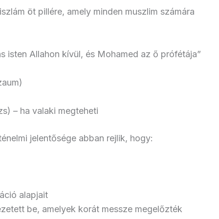
 iszlám öt pillére, amely minden muszlim számára
ás isten Allahon kívül, és Mohamed az ő prófétája”
szaum)
) – ha valaki megteheti
elmi jelentősége abban rejlik, hogy:
áció alapjait
ezetett be, amelyek korát messze megelőzték