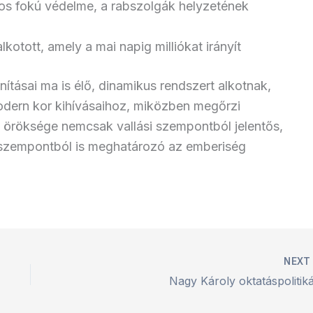
yos fokú védelme, a rabszolgák helyzetének
alkotott, amely a mai napig milliókat irányít
ításai ma is élő, dinamikus rendszert alkotnak,
dern kor kihívásaihoz, miközben megőrzi
ta öröksége nemcsak vallási szempontból jelentős,
ai szempontból is meghatározó az emberiség
NEX
Nagy Károly oktatáspolitiká