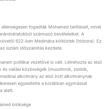
ellenségesen fogadták Mohamed tanításait, mivel
arándoklatokból származó bevételeiket. A
övetői 622-ben Medinába költöztek (hidzsra). Ez
 az iszlám időszámítás kezdete.
em politikai vezetővé is vált. Létrehozta az első
k és vallási közösségek (muszlimok, zsidók,
medinai alkotmány az első írott alkotmánynak
ikeresen egyesítette a korábban egymással
 alatt.
ohamed öröksége