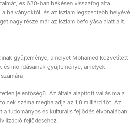
talmát, és 630-ban békésen visszafoglalta
a a bálványoktól, és az iszlám legszentebb helyévé
get nagy része már az iszlám befolyása alatt állt.
ásainak gyűjteménye, amelyet Mohamed közvetített
k és mondásainak gyűjteménye, amelyek
k számára
len jelentőségű. Az általa alapított vallás ma a
őinek száma meghaladja az 1,8 milliárd főt. Az
t a tudományos és kulturális fejlődés élvonalában
ivilizáció fejlődéséhez.