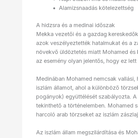
Alamizsnaadás kötelezettség
A hidzsra és a medinai időszak
Mekka vezetői és a gazdag kereskedők 
azok veszélyeztették hatalmukat és a z
növekvő üldöztetés miatt Mohamed és k
az esemény olyan jelentős, hogy ez lett
Medinában Mohamed nemcsak vallási, han
iszlám államot, ahol a különböző törzse
pogányok) együttélését szabályozta. A 
tekinthető a történelemben. Mohamed s
harcoló arab törzseket az iszlám zászlaja
Az iszlám állam megszilárdítása és M