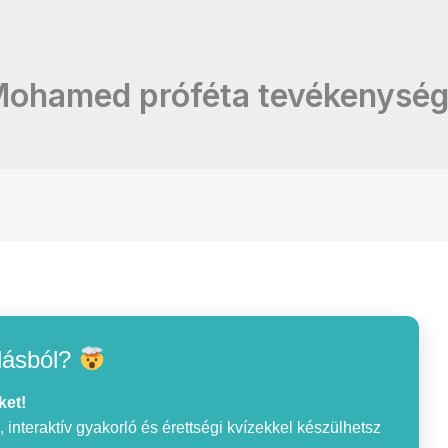
ohamed próféta tevékenysé
lásból?
ket!
interaktív gyakorló és érettségi kvízekkel készülhetsz