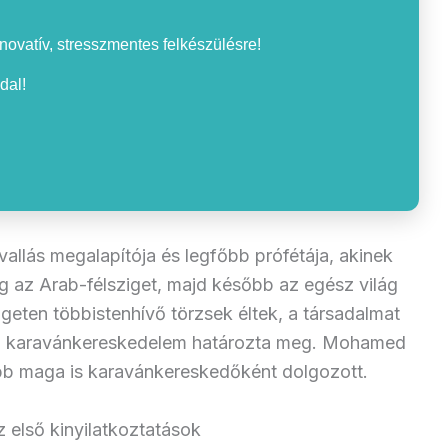
nnovatív, stresszmentes felkészülésre!
dal!
llás megalapítója és legfőbb prófétája, akinek
g az Arab-félsziget, majd később az egész világ
igeten többistenhívő törzsek éltek, a társadalmat
s a karavánkereskedelem határozta meg. Mohamed
őbb maga is karavánkereskedőként dolgozott.
 első kinyilatkoztatások