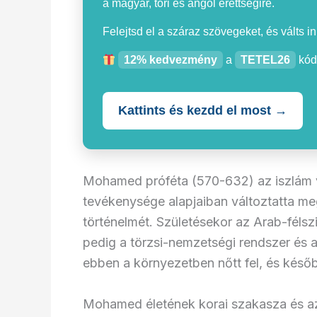
a magyar, töri és angol érettségire.
Felejtsd el a száraz szövegeket, és válts i
12% kedvezmény
a
TETEL26
kód
Kattints és kezdd el most →
Mohamed próféta (570-632) az iszlám va
tevékenysége alapjaiban változtatta me
történelmét. Születésekor az Arab-félsz
pedig a törzsi-nemzetségi rendszer é
ebben a környezetben nőtt fel, és kés
Mohamed életének korai szakasza és az