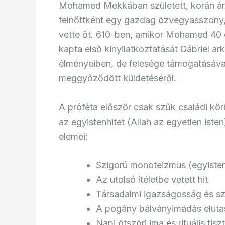
Mohamed Mekkában született, korán árvas
felnőttként egy gazdag özvegyasszony, 
vette őt. 610-ben, amikor Mohamed 40 é
kapta első kinyilatkoztatását Gábriel a
élményeiben, de felesége támogatásával
meggyőződött küldetéséről.
A próféta először csak szűk családi kö
az egyistenhitet (Allah az egyetlen iste
elemei:
Szigorú monoteizmus (egyisten
Az utolsó ítéletbe vetett hit
Társadalmi igazságosság és szo
A pogány bálványimádás eluta
Napi ötszöri ima és rituális tis