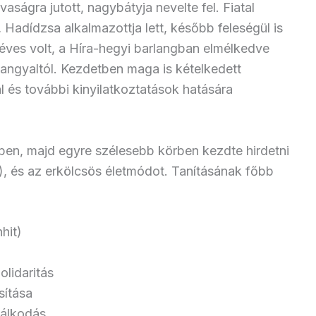
ágra jutott, nagybátyja nevelte fel. Fiatal
Hadídzsa alkalmazottja lett, később feleségül is
ves volt, a Híra-hegyi barlangban elmélkedve
rkangyaltól. Kezdetben maga is kételkedett
 és további kinyilatkoztatások hatására
rben, majd egyre szélesebb körben kezdte hirdetni
n), és az erkölcsös életmódot. Tanításának főbb
hit)
lidaritás
sítása
ztálkodás