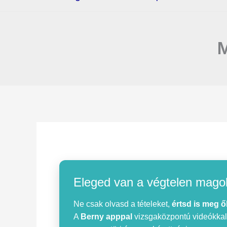
M
Eleged van a végtelen mago
Ne csak olvasd a tételeket,
értsd is meg ő
A
Berny apppal
vizsgaközpontú videókkal, 