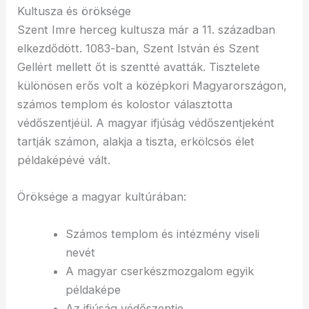
Kultusza és öröksége
Szent Imre herceg kultusza már a 11. században
elkezdődött. 1083-ban, Szent István és Szent
Gellért mellett őt is szentté avatták. Tisztelete
különösen erős volt a középkori Magyarországon,
számos templom és kolostor választotta
védőszentjéül. A magyar ifjúság védőszentjeként
tartják számon, alakja a tiszta, erkölcsös élet
példaképévé vált.
Öröksége a magyar kultúrában:
Számos templom és intézmény viseli
nevét
A magyar cserkészmozgalom egyik
példaképe
Az ifjúság védőszentje