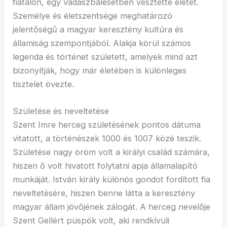
fiatalon, egy vadászbalesetben vesztette életét.
Személye és életszentsége meghatározó
jelentőségű a magyar keresztény kultúra és
államiság szempontjából. Alakja körül számos
legenda és történet született, amelyek mind azt
bizonyítják, hogy már életében is különleges
tisztelet övezte.
Születése és neveltetése
Szent Imre herceg születésének pontos dátuma
vitatott, a történészek 1000 és 1007 közé teszik.
Születése nagy öröm volt a királyi család számára,
hiszen ő volt hivatott folytatni apja államalapító
munkáját. István király különös gondot fordított fia
neveltetésére, hiszen benne látta a keresztény
magyar állam jövőjének zálogát. A herceg nevelője
Szent Gellért püspök volt, aki rendkívüli