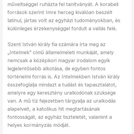
műveltséggel ruházta fel tanítványát. A korabeli
források szerint Imre herceg kiválóan beszélt
latinul, jártas volt az egyházi tudományokban, és
különleges érzékenységgel fordult a vallás felé.
Szent István király fia számára írta meg az
„Intelmek” című államelméleti munkáját, amely
nemcsak a középkori magyar irodalom egyik
legjelentősebb alkotása, de egyben fontos
történelmi forrás is. Az Intelmekben István király
összefoglalja mindazt a tudást és tapasztalatot,
amelyre egy keresztény uralkodónak szüksége
van. A mű tíz fejezetben tárgyalja az uralkodás
alapelveit, a katolikus hit megtartásának
fontosságát, az egyház tiszteletét, valamint a
helyes kormányzás módját.