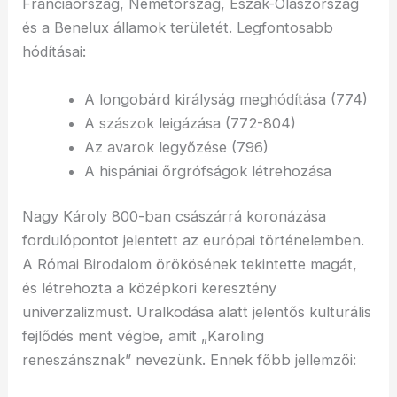
Franciaország, Németország, Észak-Olaszország
és a Benelux államok területét. Legfontosabb
hódításai:
A longobárd királyság meghódítása (774)
A szászok leigázása (772-804)
Az avarok legyőzése (796)
A hispániai őrgrófságok létrehozása
Nagy Károly 800-ban császárrá koronázása
fordulópontot jelentett az európai történelemben.
A Római Birodalom örökösének tekintette magát,
és létrehozta a középkori keresztény
univerzalizmust. Uralkodása alatt jelentős kulturális
fejlődés ment végbe, amit „Karoling
reneszánsznak” nevezünk. Ennek főbb jellemzői: