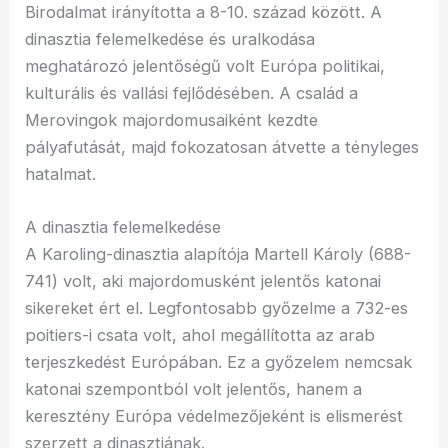
Birodalmat irányította a 8-10. század között. A
dinasztia felemelkedése és uralkodása
meghatározó jelentőségű volt Európa politikai,
kulturális és vallási fejlődésében. A család a
Merovingok majordomusaiként kezdte
pályafutását, majd fokozatosan átvette a tényleges
hatalmat.
A dinasztia felemelkedése
A Karoling-dinasztia alapítója Martell Károly (688-
741) volt, aki majordomusként jelentős katonai
sikereket ért el. Legfontosabb győzelme a 732-es
poitiers-i csata volt, ahol megállította az arab
terjeszkedést Európában. Ez a győzelem nemcsak
katonai szempontból volt jelentős, hanem a
keresztény Európa védelmezőjeként is elismerést
szerzett a dinasztiának.