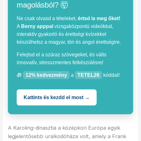
magolásból? 🤯
Ne csak olvasd a tételeket,
értsd is meg őket!
A
Berny apppal
vizsgaközpontú videókkal,
interaktív gyakorló és érettségi kvízekkel
készülhetsz a magyar, töri és angol érettségire.
Felejtsd el a száraz szövegeket, és válts
innovatív, stresszmentes felkészülésre!
🎁
12% kedvezmény
a
TETEL26
kóddal!
Kattints és kezdd el most →
A Karoling-dinasztia a középkori Európa egyik
legjelentősebb uralkodóháza volt, amely a Frank