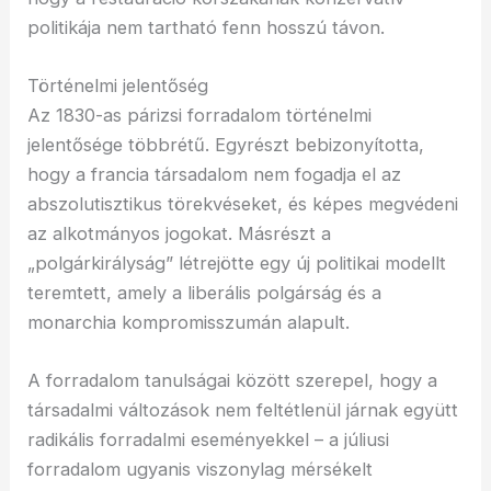
politikája nem tartható fenn hosszú távon.
Történelmi jelentőség
Az 1830-as párizsi forradalom történelmi
jelentősége többrétű. Egyrészt bebizonyította,
hogy a francia társadalom nem fogadja el az
abszolutisztikus törekvéseket, és képes megvédeni
az alkotmányos jogokat. Másrészt a
„polgárkirályság” létrejötte egy új politikai modellt
teremtett, amely a liberális polgárság és a
monarchia kompromisszumán alapult.
A forradalom tanulságai között szerepel, hogy a
társadalmi változások nem feltétlenül járnak együtt
radikális forradalmi eseményekkel – a júliusi
forradalom ugyanis viszonylag mérsékelt