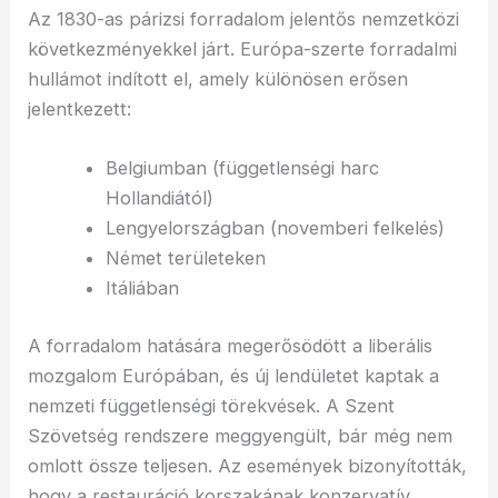
Az 1830-as párizsi forradalom jelentős nemzetközi
következményekkel járt. Európa-szerte forradalmi
hullámot indított el, amely különösen erősen
jelentkezett:
Belgiumban (függetlenségi harc
Hollandiától)
Lengyelországban (novemberi felkelés)
Német területeken
Itáliában
A forradalom hatására megerősödött a liberális
mozgalom Európában, és új lendületet kaptak a
nemzeti függetlenségi törekvések. A Szent
Szövetség rendszere meggyengült, bár még nem
omlott össze teljesen. Az események bizonyították,
hogy a restauráció korszakának konzervatív