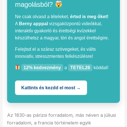
magolásból?
Ne csak olvasd a tételeket,
értsd is meg őket!
A
Berny apppal
vizsgaközpontú videókkal,
interaktív gyakorló és érettségi kvízekkel
készülhetsz a magyar, töri és angol érettségire.
Felejtsd el a száraz szövegeket, és válts
innovatív, stresszmentes felkészülésre!
12% kedvezmény
a
TETEL26
kóddal!
Kattints és kezdd el most →
Az 1830-as párizsi forradalom, más néven a júliusi
forradalom, a francia történelem egyik