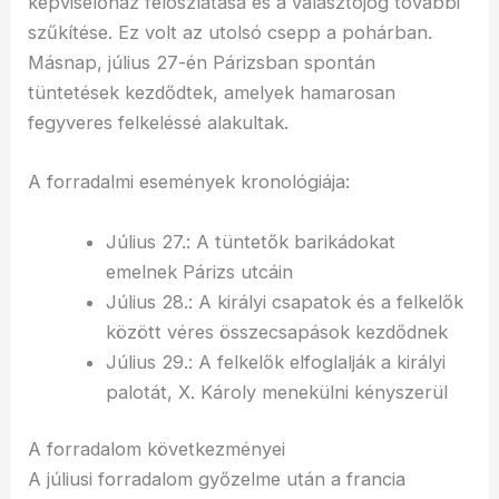
képviselőház feloszlatása és a választójog további
szűkítése. Ez volt az utolsó csepp a pohárban.
Másnap, július 27-én Párizsban spontán
tüntetések kezdődtek, amelyek hamarosan
fegyveres felkeléssé alakultak.
A forradalmi események kronológiája:
Július 27.: A tüntetők barikádokat
emelnek Párizs utcáin
Július 28.: A királyi csapatok és a felkelők
között véres összecsapások kezdődnek
Július 29.: A felkelők elfoglalják a királyi
palotát, X. Károly menekülni kényszerül
A forradalom következményei
A júliusi forradalom győzelme után a francia