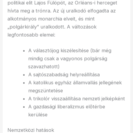
politikai elit Lajos Fülöpöt, az Orléans-i herceget
hívta meg a trónra. Az új uralkodó elfogadta az
alkotmányos monarchia elveit, és mint
„polgárkirály” uralkodott. A változások
legfontosabb elemei:
A választójog kiszélesítése (bár még
mindig csak a vagyonos polgárság
szavazhatott)
A sajtószabadság helyreállítása
A katolikus egyház államvallás jellegének
megszüntetése
A trikolór visszaállítása nemzeti jelképként
A gazdasági liberalizmus előtérbe
kerülése
Nemzetközi hatások