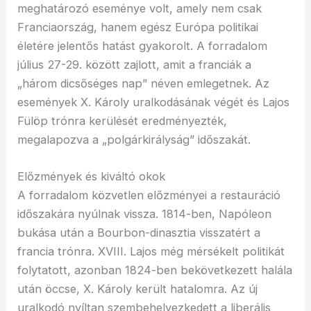
meghatározó eseménye volt, amely nem csak
Franciaország, hanem egész Európa politikai
életére jelentős hatást gyakorolt. A forradalom
július 27-29. között zajlott, amit a franciák a
„három dicsőséges nap” néven emlegetnek. Az
események X. Károly uralkodásának végét és Lajos
Fülöp trónra kerülését eredményezték,
megalapozva a „polgárkirályság” időszakát.
Előzmények és kiváltó okok
A forradalom közvetlen előzményei a restauráció
időszakára nyúlnak vissza. 1814-ben, Napóleon
bukása után a Bourbon-dinasztia visszatért a
francia trónra. XVIII. Lajos még mérsékelt politikát
folytatott, azonban 1824-ben bekövetkezett halála
után öccse, X. Károly került hatalomra. Az új
uralkodó nyíltan szembehelyezkedett a liberális