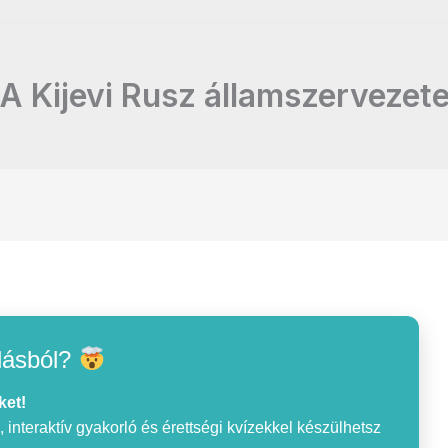
A Kijevi Rusz államszervezet
lásból?
ket!
interaktív gyakorló és érettségi kvízekkel készülhetsz