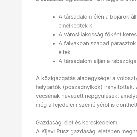
A társadalom élén a bojárok áll
emelkedtek ki
A városi lakosság főként kere
A falvakban szabad parasztok
éltek
A társadalom alján a rabszolgá
A közigazgatás alapegységei a volosztyo
helytartók (poszadnyikok) irányítottak.
vecsénak nevezett népgyűlések, amelyek
még a fejedelem személyéről is dönthet
Gazdasági élet és kereskedelem
A Kijevi Rusz gazdasági életében megha