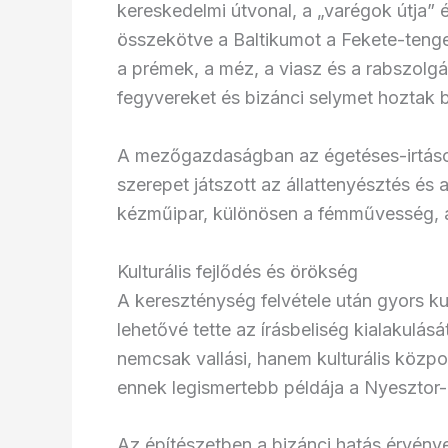
kereskedelmi útvonal, a „varégok útja” é
összekötve a Baltikumot a Fekete-tenge
a prémek, a méz, a viasz és a rabszolgá
fegyvereket és bizánci selymet hoztak 
A mezőgazdaságban az égetéses-irtásos 
szerepet játszott az állattenyésztés és a
kézműipar, különösen a fémművesség, a
Kulturális fejlődés és örökség
A kereszténység felvétele után gyors kultu
lehetővé tette az írásbeliség kialakulá
nemcsak vallási, hanem kulturális közpon
ennek legismertebb példája a Nyesztor-
Az építészetben a bizánci hatás érvénye