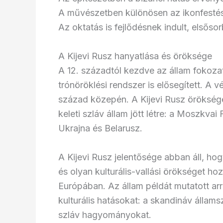
A művészetben különösen az ikonfestész
Az oktatás is fejlődésnek indult, elsős
A Kijevi Rusz hanyatlása és öröksége
A 12. századtól kezdve az állam fokoza
trónöröklési rendszer is elősegített. A 
század közepén. A Kijevi Rusz örökség
keleti szláv állam jött létre: a Moszkva
Ukrajna és Belarusz.
A Kijevi Rusz jelentősége abban áll, hog
és olyan kulturális-vallási örökséget ho
Európában. Az állam példát mutatott arr
kulturális hatásokat: a skandináv állams
szláv hagyományokat.