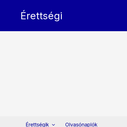
Skip
to
Érettségi
content
Érettségik
Olvasónaplók