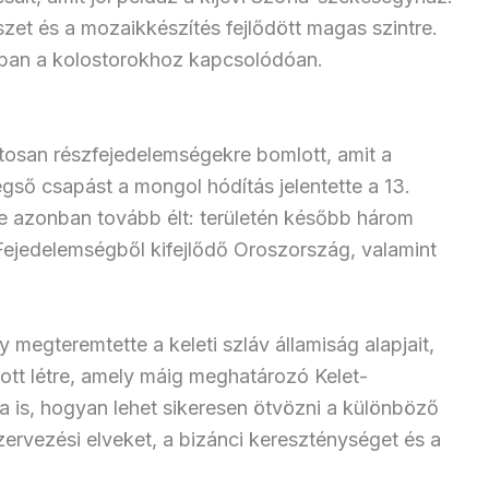
et és a mozaikkészítés fejlődött magas szintre.
orban a kolostorokhoz kapcsolódóan.
tosan részfejedelemségekre bomlott, amit a
végső csapást a mongol hódítás jelentette a 13.
e azonban tovább élt: területén később három
i Fejedelemségből kifejlődő Oroszország, valamint
y megteremtette a keleti szláv államiság alapjait,
zott létre, amely máig meghatározó Kelet-
a is, hogyan lehet sikeresen ötvözni a különböző
zervezési elveket, a bizánci kereszténységet és a