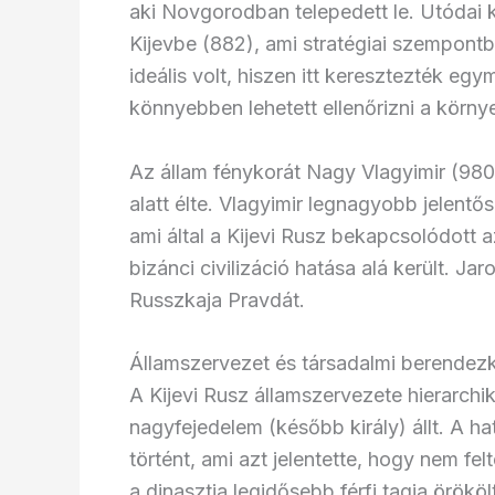
aki Novgorodban telepedett le. Utódai 
Kijevbe (882), ami stratégiai szempont
ideális volt, hiszen itt keresztezték eg
könnyebben lehetett ellenőrizni a körny
Az állam fénykorát Nagy Vlagyimir (980
alatt élte. Vlagyimir legnagyobb jelentő
ami által a Kijevi Rusz bekapcsolódott 
bizánci civilizáció hatása alá került. Ja
Russzkaja Pravdát.
Államszervezet és társadalmi berendez
A Kijevi Rusz államszervezete hierarchi
nagyfejedelem (később király) állt. A h
történt, ami azt jelentette, hogy nem fe
a dinasztia legidősebb férfi tagja örökölt