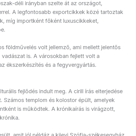
szak-déli irányban szelte át az országot,
rrel. A legfontosabb exportcikkek közé tartoztak
k, míg importként főként luxuscikkeket,
be.
földművelés volt jellemző, ami mellett jelentős
 vadászat is. A városokban fejlett volt a
z ékszerkészítés és a fegyvergyártás.
rális fejlődés indult meg. A cirill írás elterjedése
sát. Számos templom és kolostor épült, amelyek
tként is működtek. A krónikaírás is virágzott,
krónika.
sült, amit jól példáz a kijevi Szófia-székesegyház.