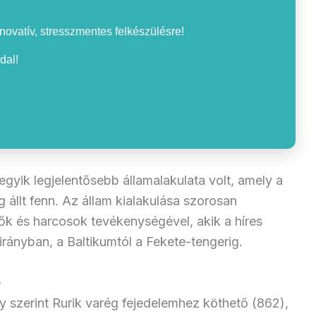
nnovatív, stresszmentes felkészülésre!
dal!
egyik legjelentősebb államalakulata volt, amely a
 állt fenn. Az állam kialakulása szorosan
ők és harcosok tevékenységével, akik a híres
irányban, a Baltikumtól a Fekete-tengerig.
e
 szerint Rurik varég fejedelemhez köthető (862),