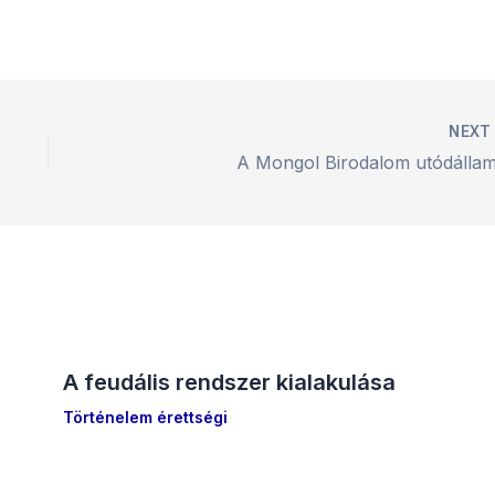
NEX
A Mongol Birodalom utódállam
A feudális rendszer kialakulása
Történelem érettségi