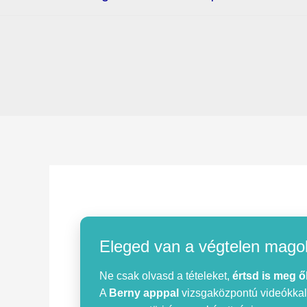
Eleged van a végtelen mago
Ne csak olvasd a tételeket,
értsd is meg ő
A
Berny apppal
vizsgaközpontú videókkal, 