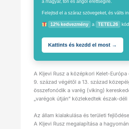
a magyar, töri és angol érettségire.
Felejtsd el a száraz szövegeket, és válts i
12% kedvezmény
a
TETEL26
kód
Kattints és kezdd el most →
A Kijevi Rusz a középkori Kelet-Európa 
9. század végétől a 13. század közepéig
összefonódik a varég (viking) keresked
„varégok útján” közlekedtek észak-déli 
Az állam kialakulása és területi fejlődés
A Kijevi Rusz megalapítása a hagyomány