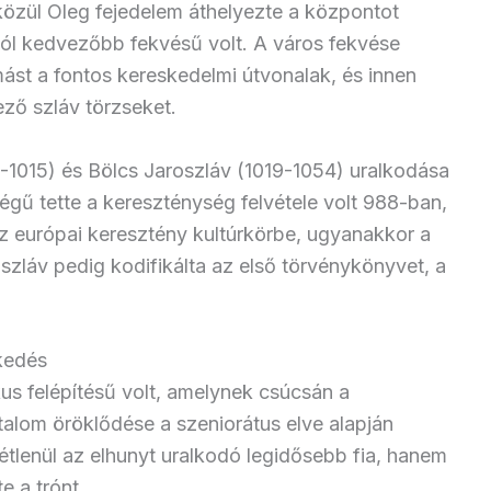
közül Oleg fejedelem áthelyezte a központot
ból kedvezőbb fekvésű volt. A város fekvése
ymást a fontos kereskedelmi útvonalak, és innen
ező szláv törzseket.
-1015) és Bölcs Jaroszláv (1019-1054) uralkodása
ségű tette a kereszténység felvétele volt 988-ban,
az európai keresztény kultúrkörbe, ugyanakkor a
roszláv pedig kodifikálta az első törvénykönyvet, a
kedés
kus felépítésű volt, amelynek csúcsán a
atalom öröklődése a szeniorátus elve alapján
ltétlenül az elhunyt uralkodó legidősebb fia, hanem
e a trónt.