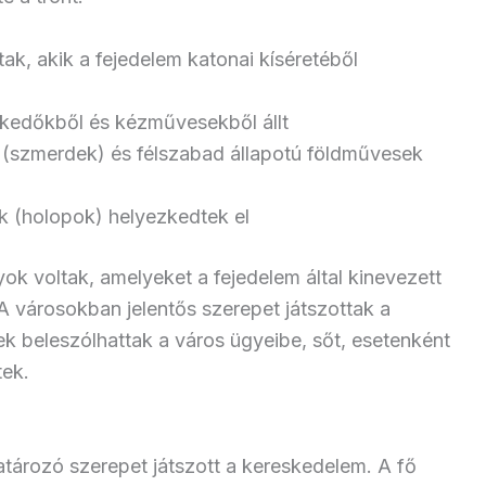
tak, akik a fejedelem katonai kíséretéből
skedőkből és kézművesekből állt
 (szmerdek) és félszabad állapotú földművesek
k (holopok) helyezkedtek el
k voltak, amelyeket a fejedelem által kinevezett
 A városokban jelentős szerepet játszottak a
 beleszólhattak a város ügyeibe, sőt, esetenként
tek.
tározó szerepet játszott a kereskedelem. A fő