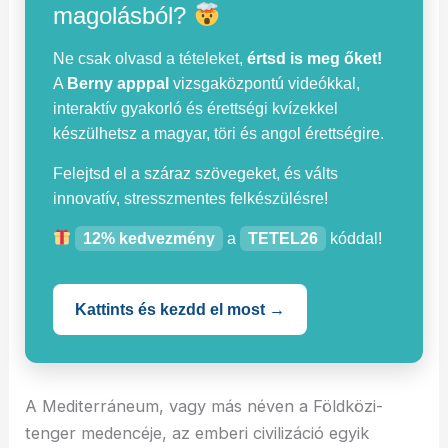
magolásból?
Ne csak olvasd a tételeket,
értsd is meg őket!
A
Berny apppal
vizsgaközpontú videókkal,
interaktív gyakorló és érettségi kvízekkel
készülhetsz a magyar, töri és angol érettségire.
Felejtsd el a száraz szövegeket, és válts
innovatív, stresszmentes felkészülésre!
12% kedvezmény
a
TETEL26
kóddal!
Kattints és kezdd el most →
A Mediterráneum, vagy más néven a Földközi-
tenger medencéje, az emberi civilizáció egyik