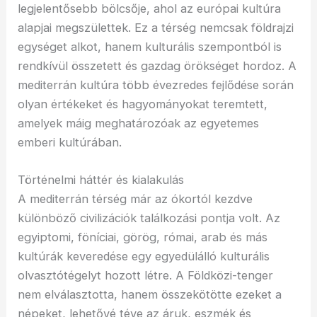
legjelentősebb bölcsője, ahol az európai kultúra
alapjai megszülettek. Ez a térség nemcsak földrajzi
egységet alkot, hanem kulturális szempontból is
rendkívül összetett és gazdag örökséget hordoz. A
mediterrán kultúra több évezredes fejlődése során
olyan értékeket és hagyományokat teremtett,
amelyek máig meghatározóak az egyetemes
emberi kultúrában.
Történelmi háttér és kialakulás
A mediterrán térség már az ókortól kezdve
különböző civilizációk találkozási pontja volt. Az
egyiptomi, föníciai, görög, római, arab és más
kultúrák keveredése egy egyedülálló kulturális
olvasztótégelyt hozott létre. A Földközi-tenger
nem elválasztotta, hanem összekötötte ezeket a
népeket, lehetővé téve az áruk, eszmék és