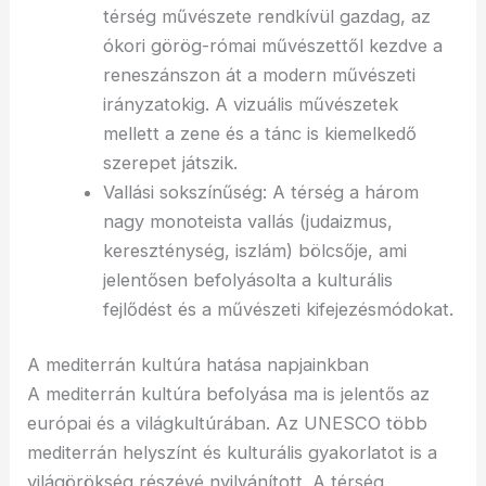
térség művészete rendkívül gazdag, az
ókori görög-római művészettől kezdve a
reneszánszon át a modern művészeti
irányzatokig. A vizuális művészetek
mellett a zene és a tánc is kiemelkedő
szerepet játszik.
Vallási sokszínűség: A térség a három
nagy monoteista vallás (judaizmus,
kereszténység, iszlám) bölcsője, ami
jelentősen befolyásolta a kulturális
fejlődést és a művészeti kifejezésmódokat.
A mediterrán kultúra hatása napjainkban
A mediterrán kultúra befolyása ma is jelentős az
európai és a világkultúrában. Az UNESCO több
mediterrán helyszínt és kulturális gyakorlatot is a
világörökség részévé nyilvánított. A térség