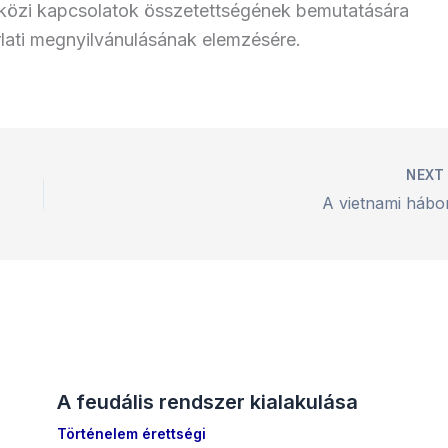
tközi kapcsolatok összetettségének bemutatására
lati megnyilvánulásának elemzésére.
NEX
A vietnami hábo
A feudális rendszer kialakulása
Történelem érettségi