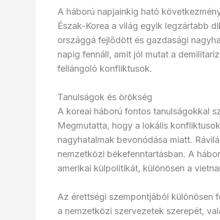
A háború napjainkig ható következmény
Észak-Korea a világ egyik legzártabb di
országgá fejlődött és gazdasági nagyha
napig fennáll, amit jól mutat a demilita
fellángoló konfliktusok.
Tanulságok és örökség
A koreai háború fontos tanulságokkal s
Megmutatta, hogy a lokális konfliktus
nagyhatalmak bevonódása miatt. Rávilág
nemzetközi békefenntartásban. A háború
amerikai külpolitikát, különösen a vietn
Az érettségi szempontjából különösen f
a nemzetközi szervezetek szerepét, val