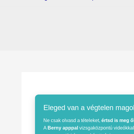
Eleged van a végtelen mago
Ne csak olvasd a tételeket,
értsd is meg ő
A
Berny apppal
vizsgaközpontú videókkal, 