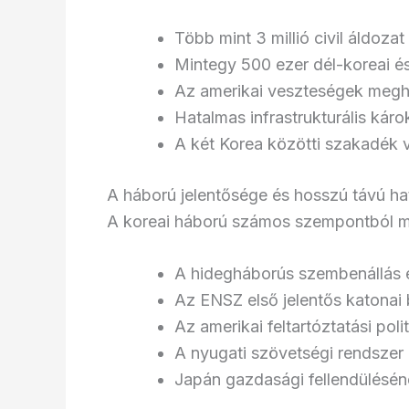
Több mint 3 millió civil áldozat
Mintegy 500 ezer dél-koreai és
Az amerikai veszteségek megha
Hatalmas infrastrukturális kár
A két Korea közötti szakadék 
A háború jelentősége és hosszú távú ha
A koreai háború számos szempontból me
A hidegháborús szembenállás e
Az ENSZ első jelentős katonai
Az amerikai feltartóztatási pol
A nyugati szövetségi rendsze
Japán gazdasági fellendülésén