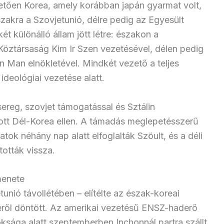
etően Korea, amely korábban japán gyarmat volt,
szakra a Szovjetunió, délre pedig az Egyesült
t különálló állam jött létre: északon a
öztársaság Kim Ir Szen vezetésével, délen pedig
n Man elnökletével. Mindkét vezető a teljes
t ideológiai vezetése alatt.
ereg, szovjet támogatással és Sztálin
tott Dél-Korea ellen. A támadás meglepetésszerű
atok néhány nap alatt elfoglalták Szöult, és a déli
tották vissza.
menete
nió távollétében – elítélte az észak-koreai
éről döntött. Az amerikai vezetésű ENSZ-haderő
sága alatt szeptemberben Inchonnál partra szállt,