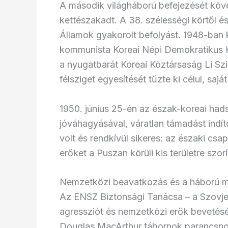
A második világháború befejezését köv
kettészakadt. A 38. szélességi körtől é
Államok gyakorolt befolyást. 1948-ban ké
kommunista Koreai Népi Demokratikus K
a nyugatbarát Koreai Köztársaság Li Szi
félsziget egyesítését tűzte ki célul, sajá
1950. június 25-én az észak-koreai hads
jóváhagyásával, váratlan támadást indí
volt és rendkívül sikeres: az északi csap
erőket a Puszan körüli kis területre szorí
Nemzetközi beavatkozás és a háború 
Az ENSZ Biztonsági Tanácsa – a Szovjetu
agressziót és nemzetközi erők bevetés
Douglas MacArthur tábornok parancsnok