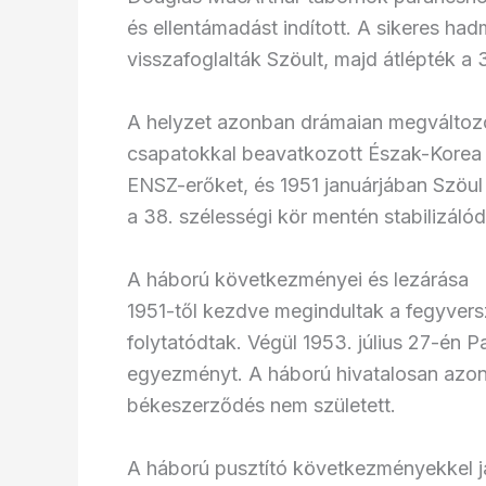
és ellentámadást indított. A sikeres 
visszafoglalták Szöult, majd átlépték a 
A helyzet azonban drámaian megváltozo
csapatokkal beavatkozott Észak-Korea o
ENSZ-erőket, és 1951 januárjában Szöul 
a 38. szélességi kör mentén stabilizálód
A háború következményei és lezárása
1951-től kezdve megindultak a fegyvers
folytatódtak. Végül 1953. július 27-én 
egyezményt. A háború hivatalosan azon
békeszerződés nem született.
A háború pusztító következményekkel já