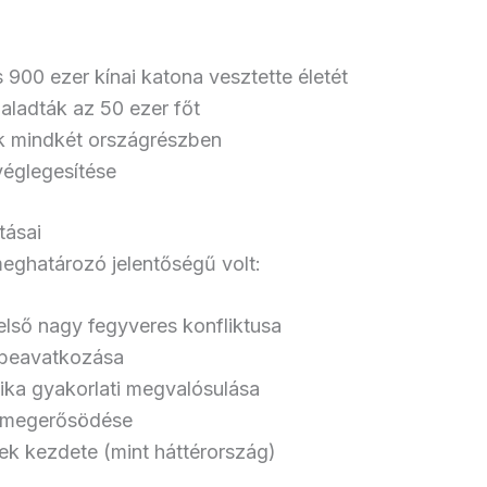
 900 ezer kínai katona vesztette életét
ladták az 50 ezer főt
ok mindkét országrészben
véglegesítése
tásai
ghatározó jelentőségű volt:
lső nagy fegyveres konfliktusa
 beavatkozása
itika gyakorlati megvalósulása
r megerősödése
ek kezdete (mint háttérország)