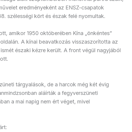
hadművelet eredményeként az ENSZ-csapatok
38. szélességi kört és észak felé nyomultak.
tt, amikor 1950 októberében Kína „önkéntes”
ldalán. A kínai beavatkozás visszaszorította az
ismét északi kézre került. A front végül nagyjából
ott.
züneti tárgyalások, de a harcok még két évig
Panmindzsonban aláírták a fegyverszüneti
ban a mai napig nem ért véget, mivel
rt: