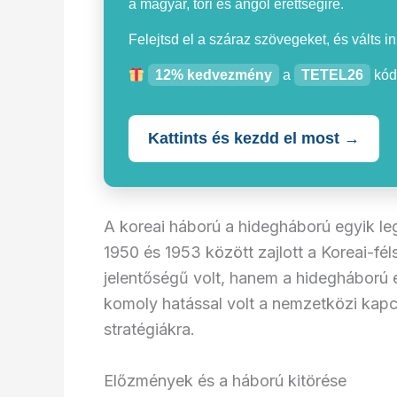
a magyar, töri és angol érettségire.
Felejtsd el a száraz szövegeket, és válts i
12% kedvezmény
a
TETEL26
kód
Kattints és kezdd el most →
A koreai háború a hidegháború egyik leg
1950 és 1953 között zajlott a Koreai-fél
jelentőségű volt, hanem a hidegháború
komoly hatással volt a nemzetközi kapc
stratégiákra.
Előzmények és a háború kitörése