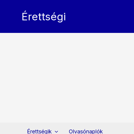
Skip
to
Érettségi
content
Érettségik
Olvasónaplók