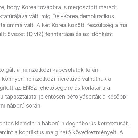
e, hogy Korea továbbra is megosztott maradt.
ktatúrájává vált, míg Dél-Korea demokratikus
talommá vált. A két Korea közötti feszültség a mai
rizált övezet (DMZ) fenntartása és az időnként
zolgált a nemzetközi kapcsolatok terén.
ok könnyen nemzetközi méretűvé válhatnak a
ított az ENSZ lehetőségeire és korlátaira a
 tapasztalatai jelentősen befolyásolták a későbbi
ami háború során.
ontos kiemelni a háború hidegháborús kontextusát,
amint a konfliktus máig ható következményeit. A