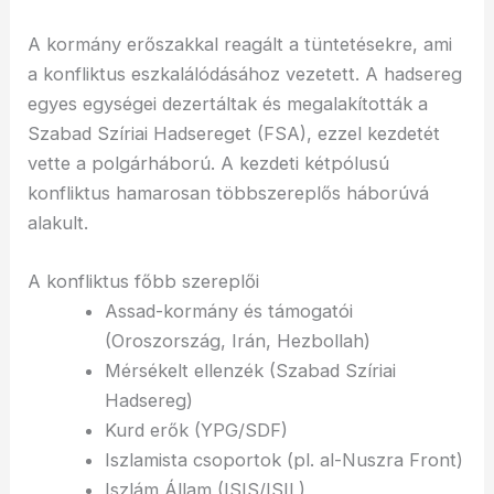
A kormány erőszakkal reagált a tüntetésekre, ami
a konfliktus eszkalálódásához vezetett. A hadsereg
egyes egységei dezertáltak és megalakították a
Szabad Szíriai Hadsereget (FSA), ezzel kezdetét
vette a polgárháború. A kezdeti kétpólusú
konfliktus hamarosan többszereplős háborúvá
alakult.
A konfliktus főbb szereplői
Assad-kormány és támogatói
(Oroszország, Irán, Hezbollah)
Mérsékelt ellenzék (Szabad Szíriai
Hadsereg)
Kurd erők (YPG/SDF)
Iszlamista csoportok (pl. al-Nuszra Front)
Iszlám Állam (ISIS/ISIL)