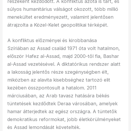
részeként kezdődött. A konfliktus azóta is tart, és
súlyos humanitárius válságot okozott, több millió
menekültet eredményezett, valamint jelentősen
átrajzolta a Közel-Kelet geopolitikai térképét.
A konfliktus előzményei és kirobbanása
Szíriában az Assad család 1971 óta volt hatalmon,
először Hafez al-Assad, majd 2000-től fia, Bashar
al-Assad vezetésével. A diktatórikus rendszer alatt
a lakosság jelentős része szegénységben élt,
miközben az alavita kisebbséghez tartozó elit
kezében összpontosult a hatalom. 2011
márciusában, az Arab tavasz hatására békés
tüntetések kezdődtek Deraa városában, amelyek
hamar átterjedtek az egész országra. A tüntetők
demokratikus reformokat, jobb életkörülményeket
és Assad lemondását követelték.