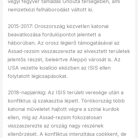
vegyi fegyver támadás Ghouta térségében, ami
nemzetközi felháborodást váltott ki.
2015-2017: Oroszország közvetlen katonai
beavatkozása fordulópontot jelentett a
háborúban. Az orosz légierő támogatásával az
Assad-rezsim visszaszerezte az elvesztett területek
jelentős részét, beleértve Aleppó városát is. Az
USA vezette koalíció eközben az ISIS ellen
folytatott légicsapásokat.
2018-napjainkig: Az ISIS területi veresége után a
konfliktus új szakaszba lépett. Törökország több
katonai műveletet hajtott végre a szíriai kurdok
ellen, míg az Assad-rezsim fokozatosan
visszaszerezte az ország nagy részének
ellenőrzését. A konfliktus intenzitása csökkent, de