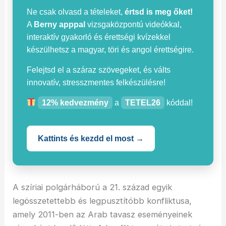
Ne csak olvasd a tételeket,
értsd is meg őket!
A
Berny apppal
vizsgaközpontú videókkal,
interaktív gyakorló és érettségi kvízekkel
készülhetsz a magyar, töri és angol érettségire.
Felejtsd el a száraz szövegeket, és válts
innovatív, stresszmentes felkészülésre!
12% kedvezmény
a
TETEL26
kóddal!
Kattints és kezdd el most →
A szíriai polgárháború a 21. század egyik
legösszetettebb és legpusztítóbb konfliktusa,
amely 2011-ben az Arab tavasz eseményeinek