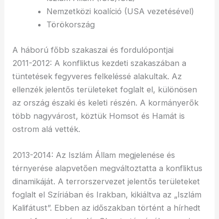
Nemzetközi koalíció (USA vezetésével)
Törökország
A háború főbb szakaszai és fordulópontjai
2011-2012: A konfliktus kezdeti szakaszában a
tüntetések fegyveres felkeléssé alakultak. Az
ellenzék jelentős területeket foglalt el, különösen
az ország északi és keleti részén. A kormányerők
több nagyvárost, köztük Homsot és Hamát is
ostrom alá vették.
2013-2014: Az Iszlám Állam megjelenése és
térnyerése alapvetően megváltoztatta a konfliktus
dinamikáját. A terrorszervezet jelentős területeket
foglalt el Szíriában és Irakban, kikiáltva az „Iszlám
Kalifátust”. Ebben az időszakban történt a hírhedt