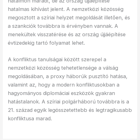
hatalmon maradt, de az ország újjáépítése
hatalmas kihívást jelent. A nemzetközi közösség
megosztott a szíriai helyzet megoldását illetően, és
a szankciók továbbra is érvényben vannak. A
menekültek visszatérése és az ország újjáépítése
évtizedekig tartó folyamat lehet.
A konfliktus tanulságai között szerepel a
nemzetközi közösség tehetetlensége a válság
megoldásában, a proxy háborúk pusztító hatása,
valamint az, hogy a modern konfliktusokban a
hagyományos diplomáciai eszközök gyakran
hatástalanok. A szíriai polgárháború továbbra is a
21. század egyik legösszetettebb és legtragikusabb
konfliktusa marad.