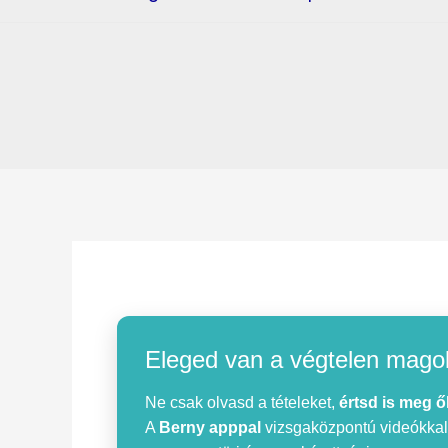
Eleged van a végtelen mago
Ne csak olvasd a tételeket,
értsd is meg ő
A
Berny apppal
vizsgaközpontú videókkal, 