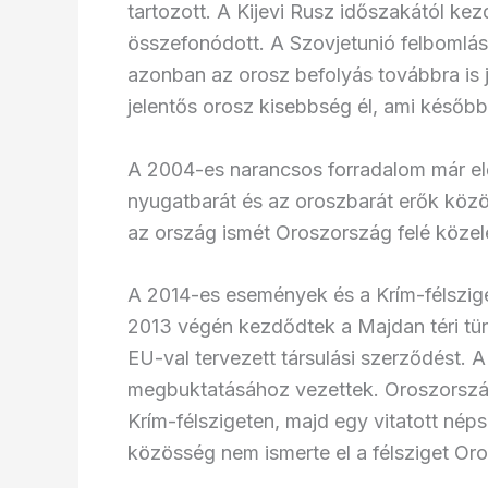
tartozott. A Kijevi Rusz időszakától ke
összefonódott. A Szovjetunió felbomlás
azonban az orosz befolyás továbbra is j
jelentős orosz kisebbség él, ami később 
A 2004-es narancsos forradalom már el
nyugatbarát és az oroszbarát erők közö
az ország ismét Oroszország felé közele
A 2014-es események és a Krím-félszige
2013 végén kezdődtek a Majdan téri tün
EU-val tervezett társulási szerződést. 
megbuktatásához vezettek. Oroszország
Krím-félszigeten, majd egy vitatott nép
közösség nem ismerte el a félsziget Or