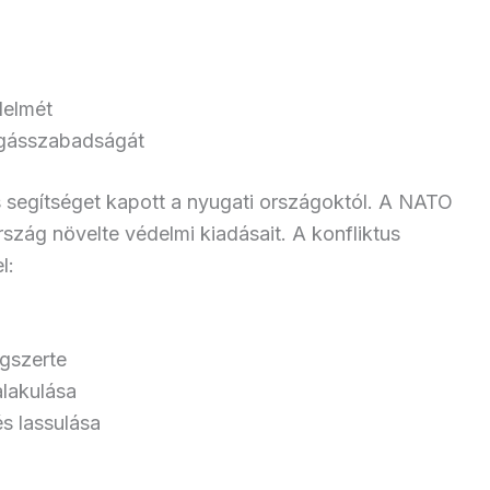
delmét
zgásszabadságát
s segítséget kapott a nyugati országoktól. A NATO
rszág növelte védelmi kiadásait. A konfliktus
l:
ágszerte
alakulása
s lassulása