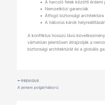
A harcoló felek közötti érdemi
Nemzetközi garanciák
Átfogó biztonsági architektúra 
A háborús károk helyreállításá
A konfliktus hosszú távú következménye
várhatóan jelentősen átrajzolják a nemz
biztonsági architektúrát és a globális 
PREVIOUS
A jemeni polgárháború