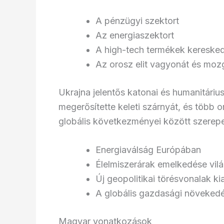
A pénzügyi szektort
Az energiaszektort
A high-tech termékek kereske
Az orosz elit vagyonát és mo
Ukrajna jelentős katonai és humanitáriu
megerősítette keleti szárnyát, és több o
globális következményei között szerepe
Energiaválság Európában
Élelmiszerárak emelkedése vil
Új geopolitikai törésvonalak ki
A globális gazdasági növekedé
Magyar vonatkozások