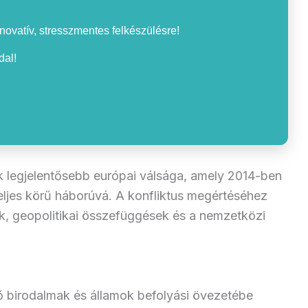
nnovatív, stresszmentes felkészülésre!
al!
ik legjelentősebb európai válsága, amely 2014-ben
ljes körű háborúvá. A konfliktus megértéséhez
k, geopolitikai összefüggések és a nemzetközi
ző birodalmak és államok befolyási övezetébe