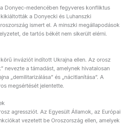
 a Donyec-medencében fegyveres konfliktus
 kikiáltották a Donyecki és Luhanszki
oszország ismert el. A minszki megállapodások
yzetet, de tartós békét nem sikerült elérni.
örű inváziót indított Ukrajna ellen. Az orosz
k” nevezte a támadást, amelynek hivatalosan
jna „demilitarizálása” és „nácitlanítása”. A
s megsértését jelentette.
ek
orosz agressziót. Az Egyesült Államok, az Európai
kciókat vezetett be Oroszország ellen, amelyek