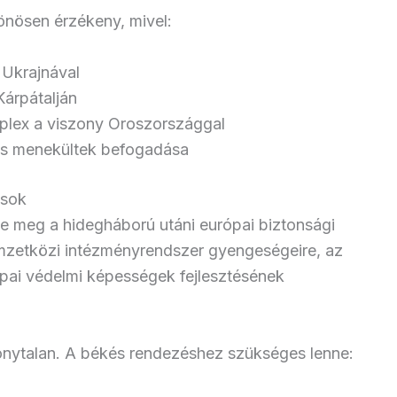
önösen érzékeny, mivel:
Ukrajnával
Kárpátalján
plex a viszony Oroszországgal
 és menekültek befogadása
ások
tte meg a hidegháború utáni európai biztonsági
nemzetközi intézményrendszer gyengeségeire, az
pai védelmi képességek fejlesztésének
onytalan. A békés rendezéshez szükséges lenne: