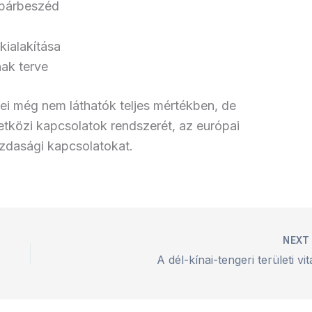
 párbeszéd
kialakítása
nak terve
i még nem láthatók teljes mértékben, de
etközi kapcsolatok rendszerét, az európai
gazdasági kapcsolatokat.
NEX
A dél-kínai-tengeri területi vi