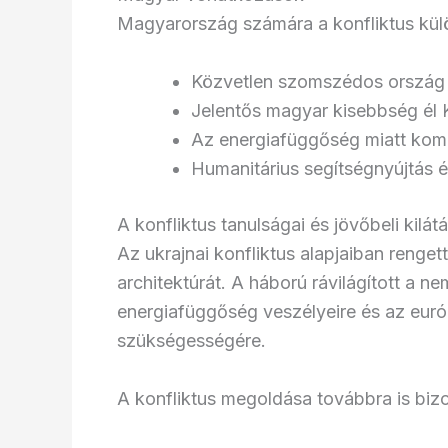
Magyarország számára a konfliktus kül
Közvetlen szomszédos ország 
Jelentős magyar kisebbség él 
Az energiafüggőség miatt kom
Humanitárius segítségnyújtás
A konfliktus tanulságai és jövőbeli kilát
Az ukrajnai konfliktus alapjaiban renge
architektúrát. A háború rávilágított a 
energiafüggőség veszélyeire és az euró
szükségességére.
A konfliktus megoldása továbbra is biz