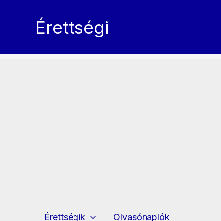
Skip
to
Érettségi
content
Érettségik
Olvasónaplók