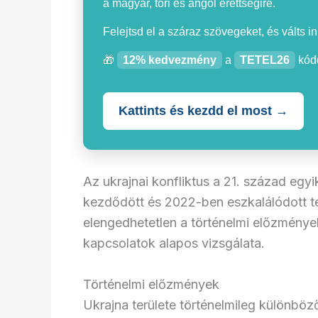
a magyar, töri és angol érettségire.
Felejtsd el a száraz szövegeket, és válts i
🎁
12% kedvezmény
a
TETEL26
kódd
Kattints és kezdd el most →
Az ukrajnai konfliktus a 21. század egy
kezdődött és 2022-ben eszkalálódott te
elengedhetetlen a történelmi előzménye
kapcsolatok alapos vizsgálata.
Történelmi előzmények
Ukrajna területe történelmileg különbö