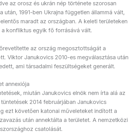
zdve az orosz és ukrán nép története szorosan
a után, 1991-ben Ukrajna független állammá vált,
elentős maradt az országban. A keleti területeken
a konfliktus egyik fő forrásává vált.
őrevetítette az ország megosztottságát a
tt. Viktor Janukovics 2010-es megválasztása után
dett, ami társadalmi feszültségeket generált.
t annexiója
tetések, miután Janukovics elnök nem írta alá az
A tüntetések 2014 februárjában Janukovics
 ezt követően katonai műveleteket indított a
szavazás után annektálta a területet. A nemzetközi
oszországhoz csatolását.