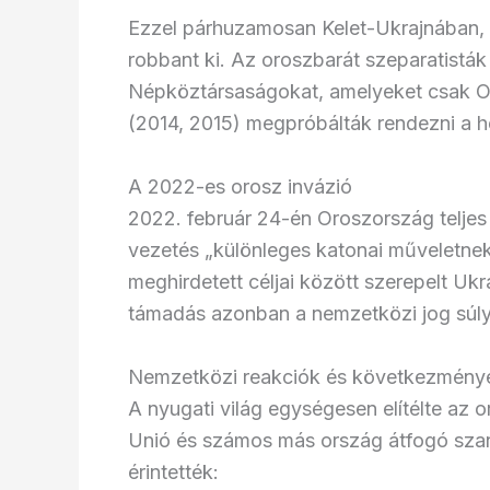
Ezzel párhuzamosan Kelet-Ukrajnában,
robbant ki. Az oroszbarát szeparatisták
Népköztársaságokat, amelyeket csak Or
(2014, 2015) megpróbálták rendezni a hel
A 2022-es orosz invázió
2022. február 24-én Oroszország teljes k
vezetés „különleges katonai műveletne
meghirdetett céljai között szerepelt Ukra
támadás azonban a nemzetközi jog súlyo
Nemzetközi reakciók és következmény
A nyugati világ egységesen elítélte az 
Unió és számos más ország átfogó szan
érintették: