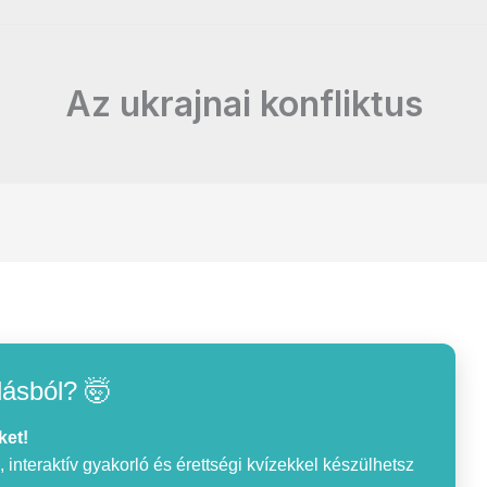
Az ukrajnai konfliktus
lásból? 🤯
ket!
interaktív gyakorló és érettségi kvízekkel készülhetsz