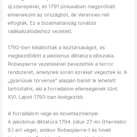
új szerepével, és 1791 júniusában megpróbált
elmenekülni az országból, de Varennes-nél
elfogták. Ez a bizalmatlanság további
radikalizálódáshoz vezetett.
1792-ben kikiáltották a köztársaságot, és
megkezdődött a jakobinus diktatúra időszaka.
Robespierre vezetésével bevezették a terror
rendszerét, amelynek során ezreket végeztek ki. A
„gyanúsak törvénye” alapján bárkit le lehetett
tartóztatni, aki a forradalom ellenségének tűnt.
XVI. Lajost 1793-ban kivégezték.
A forradalom vége és következményei
A jakobinus diktatúra 1794. július 27-én (thermidor
9.) ért véget, amikor Robespierre-t és híveit