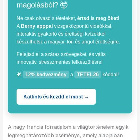
magolásból? 🤯
Ne csak olvasd a tételeket,
értsd is meg őket!
A
Berny apppal
vizsgaközpontú videókkal,
interaktív gyakorló és érettségi kvízekkel
készülhetsz a magyar, töri és angol érettségire.
Felejtsd el a száraz szövegeket, és válts
innovatív, stresszmentes felkészülésre!
🎁
12% kedvezmény
a
TETEL26
kóddal!
Kattints és kezdd el most →
A nagy francia forradalom a világtörténelem egyik
legmeghatározóbb eseménye, amely alapjaiban