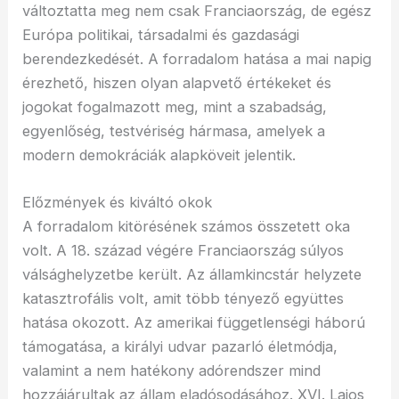
változtatta meg nem csak Franciaország, de egész
Európa politikai, társadalmi és gazdasági
berendezkedését. A forradalom hatása a mai napig
érezhető, hiszen olyan alapvető értékeket és
jogokat fogalmazott meg, mint a szabadság,
egyenlőség, testvériség hármasa, amelyek a
modern demokráciák alapköveit jelentik.
Előzmények és kiváltó okok
A forradalom kitörésének számos összetett oka
volt. A 18. század végére Franciaország súlyos
válsághelyzetbe került. Az államkincstár helyzete
katasztrofális volt, amit több tényező együttes
hatása okozott. Az amerikai függetlenségi háború
támogatása, a királyi udvar pazarló életmódja,
valamint a nem hatékony adórendszer mind
hozzájárultak az állam eladósodásához. XVI. Lajos