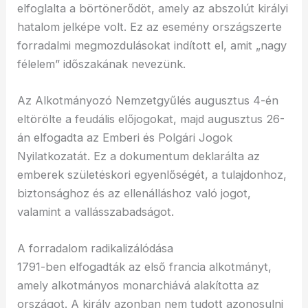
elfoglalta a börtönerődöt, amely az abszolút királyi
hatalom jelképe volt. Ez az esemény országszerte
forradalmi megmozdulásokat indított el, amit „nagy
félelem” időszakának nevezünk.
Az Alkotmányozó Nemzetgyűlés augusztus 4-én
eltörölte a feudális előjogokat, majd augusztus 26-
án elfogadta az Emberi és Polgári Jogok
Nyilatkozatát. Ez a dokumentum deklarálta az
emberek születéskori egyenlőségét, a tulajdonhoz,
biztonsághoz és az ellenálláshoz való jogot,
valamint a vallásszabadságot.
A forradalom radikalizálódása
1791-ben elfogadták az első francia alkotmányt,
amely alkotmányos monarchiává alakította az
országot. A király azonban nem tudott azonosulni