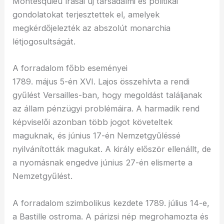
Montesquieu írásai új társadalmi és politikai
gondolatokat terjesztettek el, amelyek
megkérdőjelezték az abszolút monarchia
létjogosultságát.
A forradalom főbb eseményei
1789. május 5-én XVI. Lajos összehívta a rendi
gyűlést Versailles-ban, hogy megoldást találjanak
az állam pénzügyi problémáira. A harmadik rend
képviselői azonban több jogot követeltek
maguknak, és június 17-én Nemzetgyűléssé
nyilvánították magukat. A király először ellenállt, de
a nyomásnak engedve június 27-én elismerte a
Nemzetgyűlést.
A forradalom szimbolikus kezdete 1789. július 14-e,
a Bastille ostroma. A párizsi nép megrohamozta és