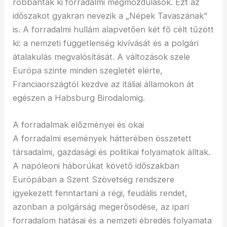
robbantak ki forradalmi megmozdulások. Ezt az
időszakot gyakran nevezik a „Népek Tavaszának”
is. A forradalmi hullám alapvetően két fő célt tűzött
ki: a nemzeti függetlenség kivívását és a polgári
átalakulás megvalósítását. A változások szele
Európa szinte minden szegletét elérte,
Franciaországtól kezdve az itáliai államokon át
egészen a Habsburg Birodalomig.
A forradalmak előzményei és okai
A forradalmi események hátterében összetett
társadalmi, gazdasági és politikai folyamatok álltak.
A napóleoni háborúkat követő időszakban
Európában a Szent Szövetség rendszere
igyekezett fenntartani a régi, feudális rendet,
azonban a polgárság megerősödése, az ipari
forradalom hatásai és a nemzeti ébredés folyamata