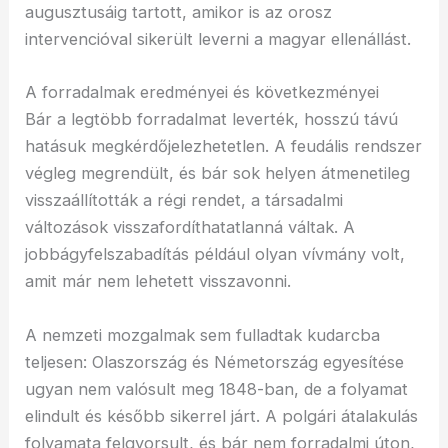
augusztusáig tartott, amikor is az orosz
intervencióval sikerült leverni a magyar ellenállást.
A forradalmak eredményei és következményei
Bár a legtöbb forradalmat leverték, hosszú távú
hatásuk megkérdőjelezhetetlen. A feudális rendszer
végleg megrendült, és bár sok helyen átmenetileg
visszaállították a régi rendet, a társadalmi
változások visszafordíthatatlanná váltak. A
jobbágyfelszabadítás például olyan vívmány volt,
amit már nem lehetett visszavonni.
A nemzeti mozgalmak sem fulladtak kudarcba
teljesen: Olaszország és Németország egyesítése
ugyan nem valósult meg 1848-ban, de a folyamat
elindult és később sikerrel járt. A polgári átalakulás
folyamata felgyorsult, és bár nem forradalmi úton,