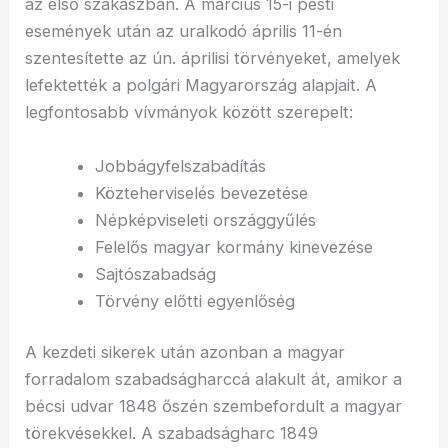
az első szakaszban. A március 15-i pesti
események után az uralkodó április 11-én
szentesítette az ún. áprilisi törvényeket, amelyek
lefektették a polgári Magyarország alapjait. A
legfontosabb vívmányok között szerepelt:
Jobbágyfelszabadítás
Közteherviselés bevezetése
Népképviseleti országgyűlés
Felelős magyar kormány kinevezése
Sajtószabadság
Törvény előtti egyenlőség
A kezdeti sikerek után azonban a magyar
forradalom szabadságharccá alakult át, amikor a
bécsi udvar 1848 őszén szembefordult a magyar
törekvésekkel. A szabadságharc 1849