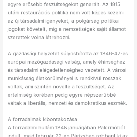
egyre erősebb feszültségeket generált. Az 1815
utáni restaurációs politika nem volt képes kezelni
az új társadalmi igényeket, a polgárság politikai
jogokat követelt, míg a nemzetiségek saját államot
szerettek volna létrehozni.
A gazdasági helyzetet súlyosbította az 1846-47-es
európai mezőgazdasági válság, amely éhínséghez
és társadalmi elégedetlenséghez vezetett. A városi
munkásság életkörülményei is rendkívül rosszak
voltak, ami szintén növelte a feszültséget. Az
értelmiség körében pedig egyre népszerűbbé
váltak a liberális, nemzeti és demokratikus eszmék.
A forradalmak kibontakozása
A forradalmi hullám 1848 januárjában Palermóból
indult, majd február 22-én Párizsban robbant ki az