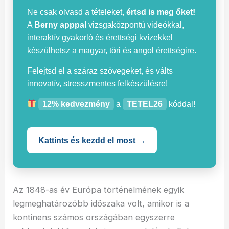
Ne csak olvasd a tételeket,
értsd is meg őket!
A
Berny apppal
vizsgaközpontú videókkal,
interaktív gyakorló és érettségi kvízekkel
készülhetsz a magyar, töri és angol érettségire.
Felejtsd el a száraz szövegeket, és válts
innovatív, stresszmentes felkészülésre!
12% kedvezmény
a
TETEL26
kóddal!
Kattints és kezdd el most →
Az 1848-as év Európa történelmének egyik
legmeghatározóbb időszaka volt, amikor is a
kontinens számos országában egyszerre