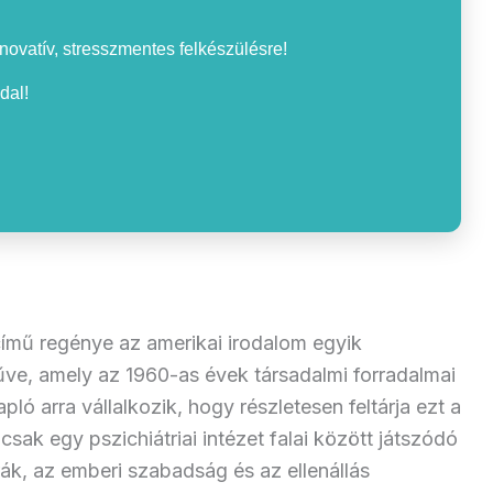
nnovatív, stresszmentes felkészülésre!
dal!
ímű regénye az amerikai irodalom egyik
e, amely az 1960-as évek társadalmi forradalmai
ló arra vállalkozik, hogy részletesen feltárja ezt a
sak egy pszichiátriai intézet falai között játszódó
ák, az emberi szabadság és az ellenállás