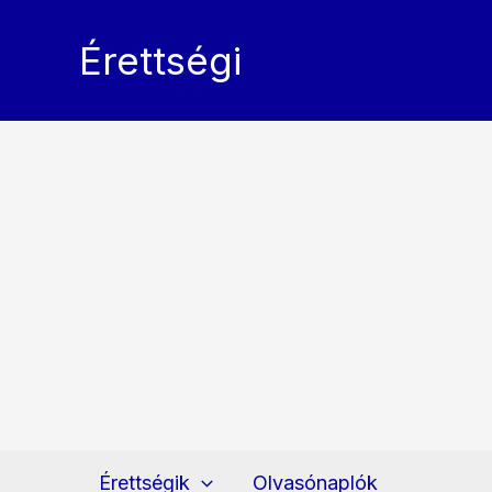
Skip
to
Érettségi
content
Érettségik
Olvasónaplók