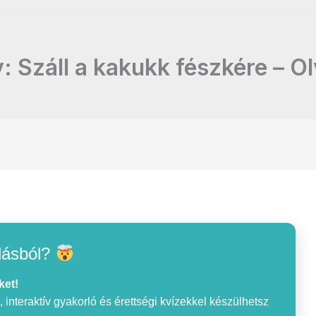
: Száll a kakukk fészkére – O
lásból?
ket!
interaktív gyakorló és érettségi kvízekkel készülhetsz