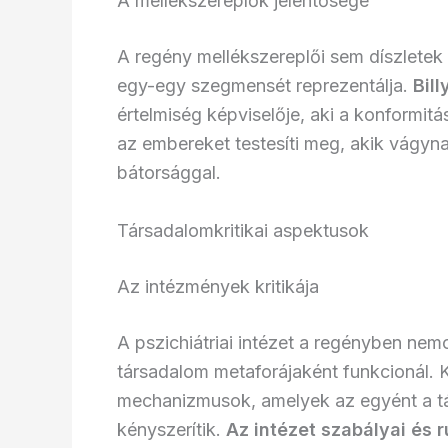
A mellékszereplők jelentősége
A regény mellékszereplői sem díszletek
egy-egy szegmensét reprezentálja.
Bill
értelmiség képviselője, aki a konformit
az embereket testesíti meg, akik vágyn
bátorsággal.
Társadalomkritikai aspektusok
Az intézmények kritikája
A pszichiátriai intézet a regényben ne
társadalom metaforájaként funkcionál.
mechanizmusok, amelyek az egyént a tá
kényszerítik.
Az intézet szabályai és ru