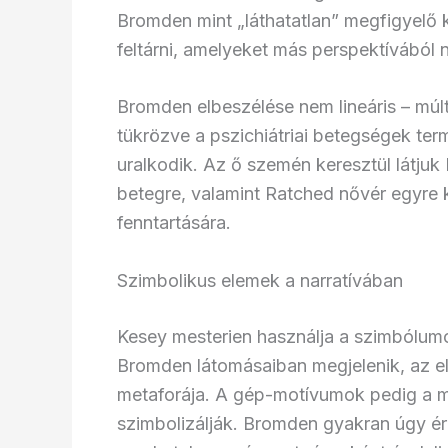
Bromden mint „láthatatlan” megfigyelő 
feltárni, amelyeket más perspektívából
Bromden elbeszélése nem lineáris – múlt
tükrözve a pszichiátriai betegségek ter
uralkodik. Az ő szemén keresztül látju
betegre, valamint Ratched nővér egyre 
fenntartására.
Szimbolikus elemek a narratívában
Kesey mesterien használja a szimbólumo
Bromden látomásaiban megjelenik, az e
metaforája. A gép-motívumok pedig a m
szimbolizálják. Bromden gyakran úgy érz