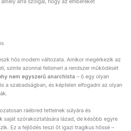
, amely arra szolgál, hogy az embereket
ős
eszk hős modern változata. Amikor megérkezik az
eli, szinte azonnal felismeri a rendszer működését
hy nem egyszerű anarchista
– ő egy olyan
és a szabadságban, és képtelen elfogadni az olyan
ák.
zatosan ráébred tetteinek súlyára és
k saját szórakoztatására lázad, de később egyre
k. Ez a fejlődés teszi őt igazi tragikus hőssé –