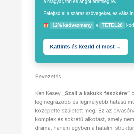
a magyar, töri és angol érettségire.
Felejtsd el a száraz szövegeket, és válts i
12% kedvezmény
a
TETEL26
kód
Kattints és kezdd el most →
Bevezetés
Ken Kesey
„Száll a kakukk fészkére”
c
legmegrázóbb és legmélyebb hatású műv
közepette született meg. Ez az olvasónap
komplex és sokrétű alkotást, amely nemc
dráma, hanem egyben a hatalmi struktúr