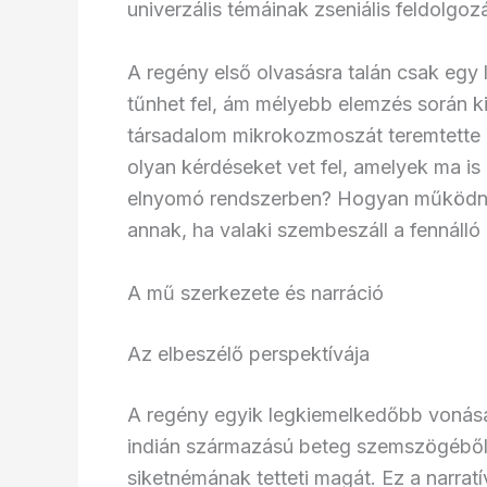
univerzális témáinak zseniális feldolgozá
A regény első olvasásra talán csak egy
tűnhet fel, ám mélyebb elemzés során k
társadalom mikrokozmoszát teremtette 
olyan kérdéseket vet fel, amelyek ma is
elnyomó rendszerben? Hogyan működnek
annak, ha valaki szembeszáll a fennálló
A mű szerkezete és narráció
Az elbeszélő perspektívája
A regény egyik legkiemelkedőbb vonása
indián származású beteg szemszögéből i
siketnémának tetteti magát. Ez a narratí