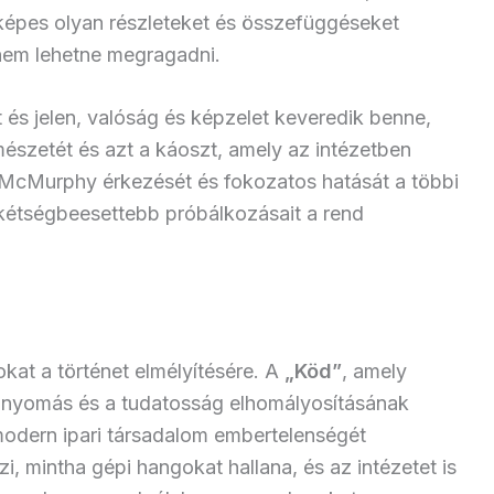
képes olyan részleteket és összefüggéseket
 nem lehetne megragadni.
 és jelen, valóság és képzelet keveredik benne,
mészetét és azt a káoszt, amely az intézetben
k McMurphy érkezését és fokozatos hatását a többi
kétségbeesettebb próbálkozásait a rend
kat a történet elmélyítésére. A
„Köd”
, amely
lnyomás és a tudatosság elhomályosításának
odern ipari társadalom embertelenségét
i, mintha gépi hangokat hallana, és az intézetet is