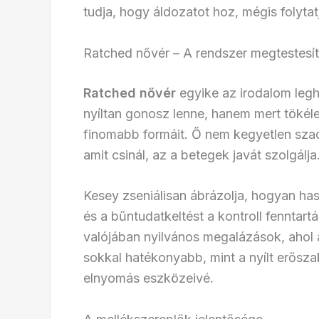
tudja, hogy áldozatot hoz, mégis folytat
Ratched nővér – A rendszer megtestesít
Ratched nővér
egyike az irodalom legh
nyíltan gonosz lenne, hanem mert tökél
finomabb formáit. Ő nem kegyetlen szad
amit csinál, az a betegek javát szolgálj
Kesey zseniálisan ábrázolja, hogyan has
és a bűntudatkeltést a kontroll fenntart
valójában nyilvános megalázások, ahol 
sokkal hatékonyabb, mint a nyílt erősza
elnyomás eszközeivé.