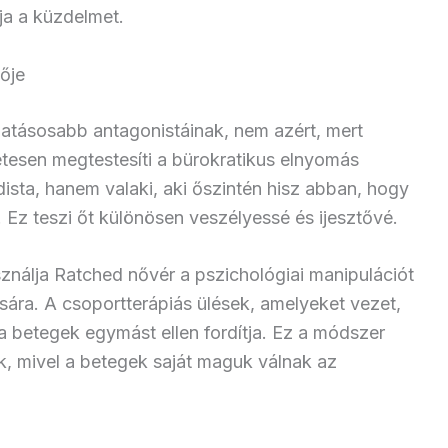
ja a küzdelmet.
ője
atásosabb antagonistáinak, nem azért, mert
etesen megtestesíti a bürokratikus elnyomás
ista, hanem valaki, aki őszintén hisz abban, hogy
a. Ez teszi őt különösen veszélyessé és ijesztővé.
ználja Ratched nővér a pszichológiai manipulációt
ására. A csoportterápiás ülések, amelyeket vezet,
a betegek egymást ellen fordítja. Ez a módszer
k, mivel a betegek saját maguk válnak az