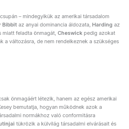
 csupán – mindegyikük az amerikai társadalom
y Bibbit
az anyai dominancia áldozata,
Harding
az
ás miatt feladta önmagát,
Cheswick
pedig azokat
ak a változásra, de nem rendelkeznek a szükséges
mcsak önmagáért létezik, hanem az egész amerikai
 Kesey bemutatja, hogyan működnek azok a
rsadalmi normákhoz való conformitásra
tinjai
tükrözik a külvilág társadalmi elvárásait és