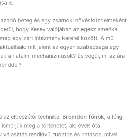
sa is.
 lázadó beteg és egy zsarnoki nővér küzdelmeként
iderül, hogy Kesey valójában az egész amerikai
meg egy zárt intézmény keretei között. A mű
 aktuálisak: mit jelent az egyén szabadsága egy
 a hatalmi mechanizmusok? És végül, mi az ára
 renddel?
 az elbeszélői technika.
Bromden főnök
, a félig
smerjük meg a történetet, aki évek óta
v választás rendkívül tudatos és hatásos, mivel