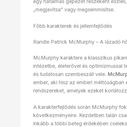
egy hatalmas gépezet részeként észleli
„megjavítsa” vagy megsemmisítse.
Főbb karakterek és jellemfejlődés
Randle Patrick McMurphy – A lázadó h
McMurphy karaktere a klasszikus pikar
intézetbe, életerővel és optimizmussal t
és tudatosan szembeszáll vele.
McMurp
ember, aki hisz az emberi méltóságban 
rendszereket, amelyek ezeket korlátozz
A karakterfejlődés során McMurphy foko
következményeire. Kezdetben talán csa
inkább a többi beteg érdekében cselekszi