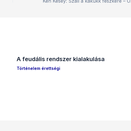
Ken Ke
A feudális rendszer kialakulása
Történelem érettségi