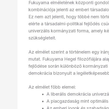
Fukuyama elméletének központi gondolat
kombinációja jelenti az emberi társadal
Ez nem azt jelenti, hogy többé nem tö
elérte a társadalmi-politikai fejlődés cs
univerzális kormányzati forma, amely ké
szükségleteit.
Az elmélet szerint a történelem egy irány
mutat. Fukuyama Hegel filozófiájára ala
fejlődése során különböző kormányzati f
demokrácia bizonyult a legéletképesebb
Az elmélet főbb elemei:
A liberális demokrácia univerz
A piacgazdaság mint optimális
Az emberi jogok és szabadság