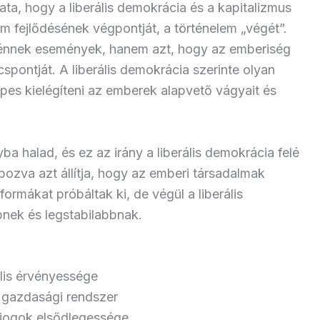
a, hogy a liberális demokrácia és a kapitalizmus
om fejlődésének végpontját, a történelem „végét”.
rténnek események, hanem azt, hogy az emberiség
úcspontját. A liberális demokrácia szerinte olyan
pes kielégíteni az emberek alapvető vágyait és
ba halad, és ez az irány a liberális demokrácia felé
pozva azt állítja, hogy az emberi társadalmak
ormákat próbáltak ki, de végül a liberális
nek és legstabilabbnak.
ális érvényessége
 gazdasági rendszer
jogok elsődlegessége