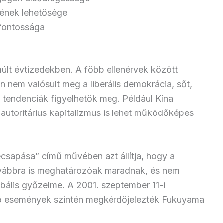
sének lehetősége
fontossága
múlt évtizedekben. A főbb ellenérvek között
n nem valósult meg a liberális demokrácia, sőt,
es tendenciák figyelhetők meg. Például Kína
 autoritárius kapitalizmus is lehet működőképes
ecsapása” című művében azt állítja, hogy a
 továbbra is meghatározóak maradnak, és nem
obális győzelme. A 2001. szeptember 11-i
tő események szintén megkérdőjelezték Fukuyama