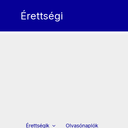
Skip
to
Érettségi
content
Érettségik
Olvasónaplók