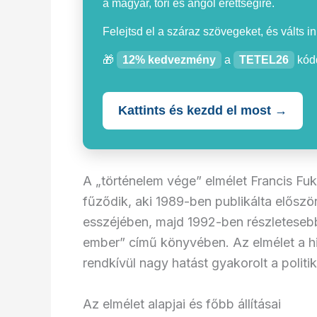
a magyar, töri és angol érettségire.
Felejtsd el a száraz szövegeket, és válts i
🎁
12% kedvezmény
a
TETEL26
kódd
Kattints és kezdd el most →
A „történelem vége” elmélet Francis Fu
fűződik, aki 1989-ben publikálta előszö
esszéjében, majd 1992-ben részletesebb
ember” című könyvében. Az elmélet a h
rendkívül nagy hatást gyakorolt a polit
Az elmélet alapjai és főbb állításai