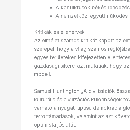
A konfliktusok békés rendezé
A nemzetközi együttműködés 
Kritikák és ellenérvek
Az elmélet számos kritikát kapott az el
szerepel, hogy a világ számos régiójába
egyes területeken kifejezetten ellentét
gazdasági sikerei azt mutatják, hogy az
modell.
Samuel Huntington „A civilizációk össz
kulturális és civilizációs különbségek
várható a nyugati típusú demokrácia gl
terrortámadások, valamint az azt köve
optimista jóslatát.