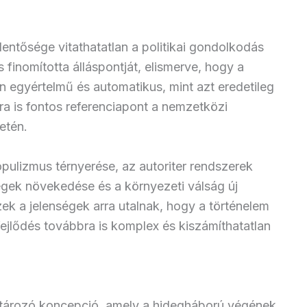
elentősége vitathatatlan a politikai gondolkodás
inomította álláspontját, elismerve, hogy a
n egyértelmű és automatikus, mint azt eredetileg
ra is fontos referenciapont a nemzetközi
etén.
opulizmus térnyerése, az autoriter rendszerek
gek növekedése és a környezeti válság új
zek a jelenségek arra utalnak, hogy a történelem
 fejlődés továbbra is komplex és kiszámíthatatlan
atározó koncepció, amely a hidegháború végének