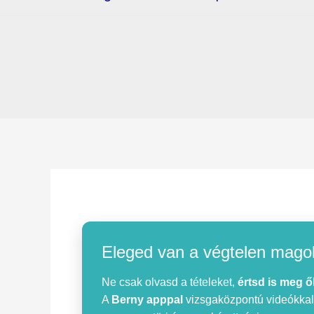
Eleged van a végtelen mago
Ne csak olvasd a tételeket,
értsd is meg ő
A
Berny apppal
vizsgaközpontú videókkal, 