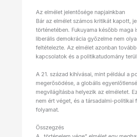
Az elmélet jelentősége napjainkban
Bár az elmélet számos kritikát kapott, j
történetében. Fukuyama később maga is f
liberális demokrácia győzelme nem olya
feltételezte. Az elmélet azonban tovább
kapcsolatok és a politikatudomány terül
A 21. század kihívásai, mint például a p
megerősödése, a globális egyenlőtlensé
megvilágításba helyezik az elméletet. E
nem ért véget, és a társadalmi-politikai
folyamat.
Összegzés
A „történelem vége” elmélet egy megh