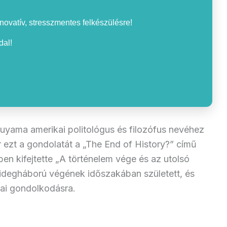
nnovatív, stresszmentes felkészülésre!
al!
kuyama amerikai politológus és filozófus nevéhez
r ezt a gondolatát a „The End of History?” című
en kifejtette „A történelem vége és az utolsó
idegháború végének időszakában született, és
ikai gondolkodásra.