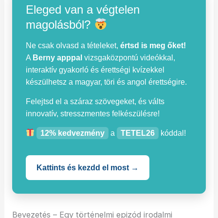
Eleged van a végtelen
magolásból?
Ne csak olvasd a tételeket,
értsd is meg őket!
A
Berny apppal
vizsgaközpontú videókkal,
interaktív gyakorló és érettségi kvízekkel
készülhetsz a magyar, töri és angol érettségire.
Felejtsd el a száraz szövegeket, és válts
innovatív, stresszmentes felkészülésre!
12% kedvezmény
a
TETEL26
kóddal!
Kattints és kezdd el most →
Bevezetés – Egy történelmi epizód irodalmi