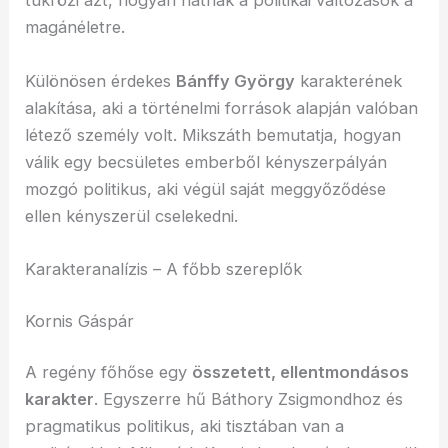
tükrözi azt, hogyan hatnak a politikai változások a
magánéletre.
Különösen érdekes
Bánffy György
karakterének
alakítása, aki a történelmi források alapján valóban
létező személy volt. Mikszáth bemutatja, hogyan
válik egy becsületes emberből kényszerpályán
mozgó politikus, aki végül saját meggyőződése
ellen kényszerül cselekedni.
Karakteranalízis – A főbb szereplők
Kornis Gáspár
A regény főhőse egy
összetett, ellentmondásos
karakter
. Egyszerre hű Báthory Zsigmondhoz és
pragmatikus politikus, aki tisztában van a