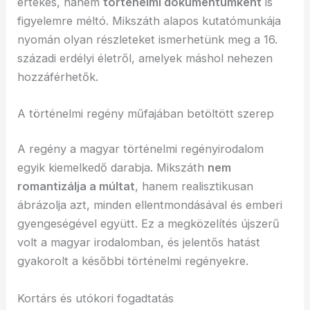
értékes, hanem
történelmi dokumentumként
is
figyelemre méltó. Mikszáth alapos kutatómunkája
nyomán olyan részleteket ismerhetünk meg a 16.
századi erdélyi életről, amelyek máshol nehezen
hozzáférhetők.
A történelmi regény műfajában betöltött szerep
A regény a magyar történelmi regényirodalom
egyik kiemelkedő darabja. Mikszáth
nem
romantizálja a múltat
, hanem realisztikusan
ábrázolja azt, minden ellentmondásával és emberi
gyengeségével együtt. Ez a megközelítés újszerű
volt a magyar irodalomban, és jelentős hatást
gyakorolt a későbbi történelmi regényekre.
Kortárs és utókori fogadtatás