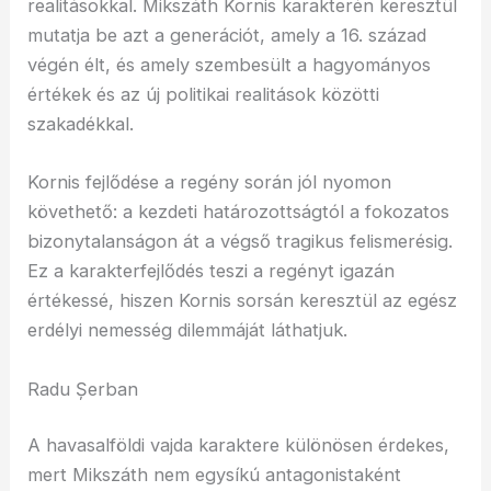
realitásokkal. Mikszáth Kornis karakterén keresztül
mutatja be azt a generációt, amely a 16. század
végén élt, és amely szembesült a hagyományos
értékek és az új politikai realitások közötti
szakadékkal.
Kornis fejlődése a regény során jól nyomon
követhető: a kezdeti határozottságtól a fokozatos
bizonytalanságon át a végső tragikus felismerésig.
Ez a karakterfejlődés teszi a regényt igazán
értékessé, hiszen Kornis sorsán keresztül az egész
erdélyi nemesség dilemmáját láthatjuk.
Radu Șerban
A havasalföldi vajda karaktere különösen érdekes,
mert Mikszáth nem egysíkú antagonistaként