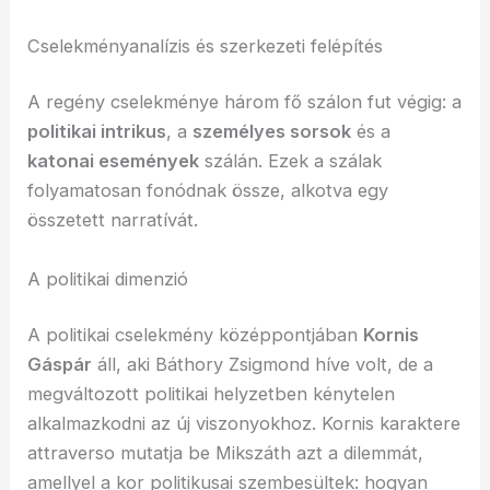
Cselekményanalízis és szerkezeti felépítés
A regény cselekménye három fő szálon fut végig: a
politikai intrikus
, a
személyes sorsok
és a
katonai események
szálán. Ezek a szálak
folyamatosan fonódnak össze, alkotva egy
összetett narratívát.
A politikai dimenzió
A politikai cselekmény középpontjában
Kornis
Gáspár
áll, aki Báthory Zsigmond híve volt, de a
megváltozott politikai helyzetben kénytelen
alkalmazkodni az új viszonyokhoz. Kornis karaktere
attraverso mutatja be Mikszáth azt a dilemmát,
amellyel a kor politikusai szembesültek: hogyan