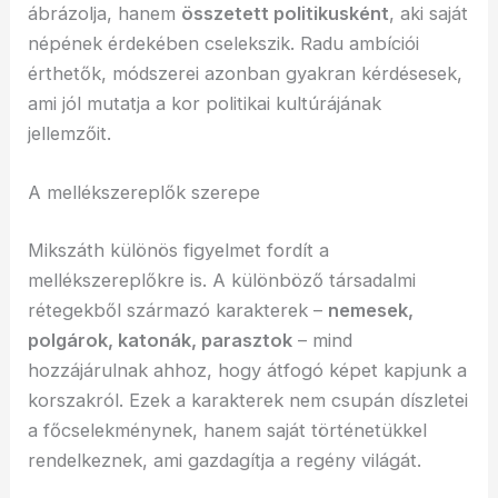
ábrázolja, hanem
összetett politikusként
, aki saját
népének érdekében cselekszik. Radu ambíciói
érthetők, módszerei azonban gyakran kérdésesek,
ami jól mutatja a kor politikai kultúrájának
jellemzőit.
A mellékszereplők szerepe
Mikszáth különös figyelmet fordít a
mellékszereplőkre is. A különböző társadalmi
rétegekből származó karakterek –
nemesek,
polgárok, katonák, parasztok
– mind
hozzájárulnak ahhoz, hogy átfogó képet kapjunk a
korszakról. Ezek a karakterek nem csupán díszletei
a főcselekménynek, hanem saját történetükkel
rendelkeznek, ami gazdagítja a regény világát.