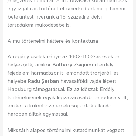
jellegzetes humorát. A mű olvasása során nemcsak
egy izgalmas történettel ismerkedünk meg, hanem
betekintést nyerünk a 16. századi erdélyi
társadalom működésébe is.
A mű történelmi háttere és kontextusa
A regény cselekménye az 1602-1603-as évekbe
helyeződik, amikor
Báthory Zsigmond
erdélyi
fejedelem harmadszor is lemondott trónjáról, és
helyébe
Radu Șerban
havasalföldi vajda lépett
Habsburg támogatással. Ez az időszak Erdély
történelmének egyik legzavarosabb periódusa volt,
amikor a különböző érdekcsoportok állandó
harcban álltak egymással.
Mikszáth alapos történelmi kutatómunkát végzett