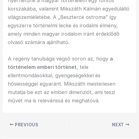
nyerhetünk a magyar történelem egy fontos
korszakába, valamint Mikszáth Kálmán egyedülálló
világszemléletébe. A „Beszterce ostroma” így
egyszerre történelmi lecke és irodalmi élmény,
amely minden magyar irodalom iránt érdeklődő
olvasó számára ajánlható.
A regény tanulsága végső soron az, hogy
a
történelem emberi történet
, tele
ellentmondásokkal, gyengeségekkel és
hősiességgel egyaránt. Mikszáth mesteriesen
mutatja be ezt az emberi dimenziót, ami teszi
művét ma is relevánssá és meghatóvá.
PREVIOUS
NEXT