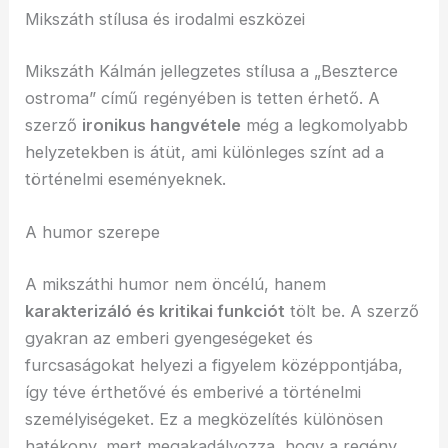
Mikszáth stílusa és irodalmi eszközei
Mikszáth Kálmán jellegzetes stílusa a „Beszterce
ostroma” című regényében is tetten érhető. A
szerző
ironikus hangvétele
még a legkomolyabb
helyzetekben is átüt, ami különleges színt ad a
történelmi eseményeknek.
A humor szerepe
A mikszáthi humor nem öncélú, hanem
karakterizáló és kritikai funkciót
tölt be. A szerző
gyakran az emberi gyengeségeket és
furcsaságokat helyezi a figyelem középpontjába,
így téve érthetővé és emberivé a történelmi
személyiségeket. Ez a megközelítés különösen
hatékony, mert megakadályozza, hogy a regény