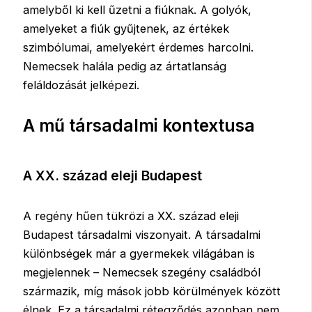
amelyből ki kell űzetni a fiúknak. A golyók,
amelyeket a fiúk gyűjtenek, az értékek
szimbólumai, amelyekért érdemes harcolni.
Nemecsek halála pedig az ártatlanság
feláldozását jelképezi.
A mű társadalmi kontextusa
A XX. század eleji Budapest
A regény hűen tükrözi a XX. század eleji
Budapest társadalmi viszonyait. A társadalmi
különbségek már a gyermekek világában is
megjelennek – Nemecsek szegény családból
származik, míg mások jobb körülmények között
élnek. Ez a társadalmi rétegződés azonban nem