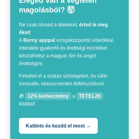
Eleged van a végtelen
magolásból? 🤯
Ne csak olvasd a tételeket,
értsd is meg
őket!
A
Berny apppal
vizsgaközpontú videókkal,
interaktív gyakorló és érettségi kvízekkel
készülhetsz a magyar, töri és angol
érettségire.
Felejtsd el a száraz szövegeket, és válts
innovatív, stresszmentes felkészülésre!
🎁
12% kedvezmény
a
TETEL26
kóddal!
Kattints és kezdd el most →