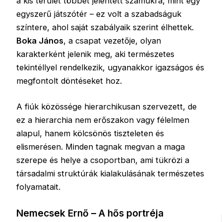
a kis terület többet jelentett számukra, mint egy
egyszerű játszótér – ez volt a szabadságuk
színtere, ahol saját szabályaik szerint élhettek.
Boka János
, a csapat vezetője, olyan
karakterként jelenik meg, aki természetes
tekintéllyel rendelkezik, ugyanakkor igazságos és
megfontolt döntéseket hoz.
A fiúk közössége hierarchikusan szervezett, de
ez a hierarchia nem erőszakon vagy félelmen
alapul, hanem kölcsönös tiszteleten és
elismerésen. Minden tagnak megvan a maga
szerepe és helye a csoportban, ami tükrözi a
társadalmi struktúrák kialakulásának természetes
folyamatait.
Nemecsek Ernő – A hős portréja