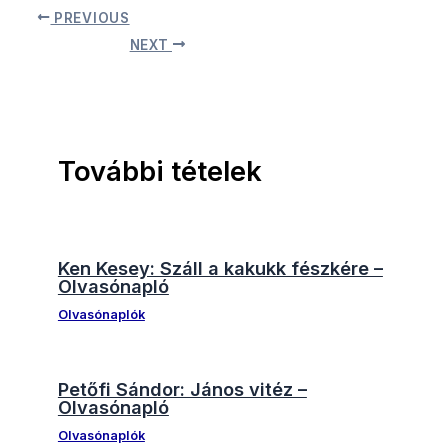
PREVIOUS
NEXT
További tételek
Ken Kesey: Száll a kakukk fészkére –
Olvasónapló
Olvasónaplók
Petőfi Sándor: János vitéz –
Olvasónapló
Olvasónaplók