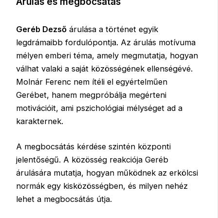
Árulás és megbocsátás
Geréb Dezső
árulása a történet egyik
legdrámaibb fordulópontja. Az árulás motívuma
mélyen emberi téma, amely megmutatja, hogyan
válhat valaki a saját közösségének ellenségévé.
Molnár Ferenc nem ítéli el egyértelműen
Gerébet, hanem megpróbálja megérteni
motivációit, ami pszichológiai mélységet ad a
karakternek.
A megbocsátás kérdése szintén központi
jelentőségű. A közösség reakciója Geréb
árulására mutatja, hogyan működnek az erkölcsi
normák egy kisközösségben, és milyen nehéz
lehet a megbocsátás útja.