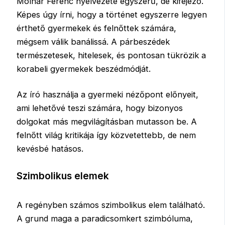
Molnár Ferenc nyelvezete egyszerű, de kifejező.
Képes úgy írni, hogy a történet egyszerre legyen
érthető gyermekek és felnőttek számára,
mégsem válik banálissá. A párbeszédek
természetesek, hitelesek, és pontosan tükrözik a
korabeli gyermekek beszédmódját.
Az író használja a gyermeki nézőpont előnyeit,
ami lehetővé teszi számára, hogy bizonyos
dolgokat más megvilágításban mutasson be. A
felnőtt világ kritikája így közvetettebb, de nem
kevésbé hatásos.
Szimbolikus elemek
A regényben számos szimbolikus elem található.
A grund maga a paradicsomkert szimbóluma,