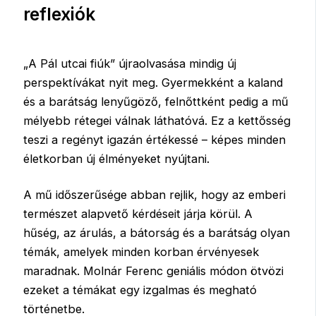
reflexiók
„A Pál utcai fiúk” újraolvasása mindig új
perspektívákat nyit meg. Gyermekként a kaland
és a barátság lenyűgöző, felnőttként pedig a mű
mélyebb rétegei válnak láthatóvá. Ez a kettősség
teszi a regényt igazán értékessé – képes minden
életkorban új élményeket nyújtani.
A mű időszerűsége abban rejlik, hogy az emberi
természet alapvető kérdéseit járja körül. A
hűség, az árulás, a bátorság és a barátság olyan
témák, amelyek minden korban érvényesek
maradnak. Molnár Ferenc geniális módon ötvözi
ezeket a témákat egy izgalmas és megható
történetbe.