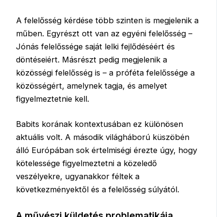
A felelősség kérdése több szinten is megjelenik a
műben. Egyrészt ott van az egyéni felelősség –
Jónás felelőssége saját lelki fejlődéséért és
döntéseiért. Másrészt pedig megjelenik a
közösségi felelősség is – a próféta felelőssége a
közösségért, amelynek tagja, és amelyet
figyelmeztetnie kell.
Babits korának kontextusában ez különösen
aktuális volt. A második világháború küszöbén
álló Európában sok értelmiségi érezte úgy, hogy
kötelessége figyelmeztetni a közeledő
veszélyekre, ugyanakkor féltek a
következményektől és a felelősség súlyától.
A művészi küldetés problematikája