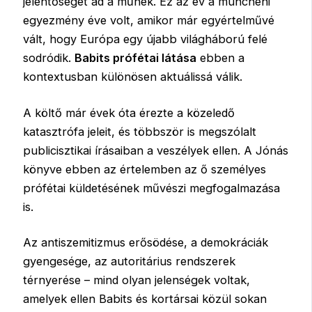
jelentőséget ad a műnek. Ez az év a müncheni
egyezmény éve volt, amikor már egyértelművé
vált, hogy Európa egy újabb világháború felé
sodródik.
Babits prófétai látása
ebben a
kontextusban különösen aktuálissá válik.
A költő már évek óta érezte a közeledő
katasztrófa jeleit, és többször is megszólalt
publicisztikai írásaiban a veszélyek ellen. A Jónás
könyve ebben az értelemben az ő személyes
prófétai küldetésének művészi megfogalmazása
is.
Az antiszemitizmus erősödése, a demokráciák
gyengesége, az autoritárius rendszerek
térnyerése – mind olyan jelenségek voltak,
amelyek ellen Babits és kortársai közül sokan