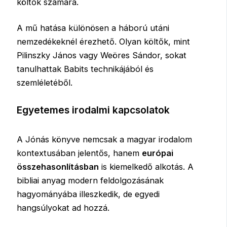
költők számára.
A mű hatása különösen a háború utáni
nemzedékeknél érezhető. Olyan költők, mint
Pilinszky János vagy Weöres Sándor, sokat
tanulhattak Babits technikájából és
szemléletéből.
Egyetemes irodalmi kapcsolatok
A Jónás könyve nemcsak a magyar irodalom
kontextusában jelentős, hanem
európai
összehasonlításban
is kiemelkedő alkotás. A
bibliai anyag modern feldolgozásának
hagyományába illeszkedik, de egyedi
hangsúlyokat ad hozzá.