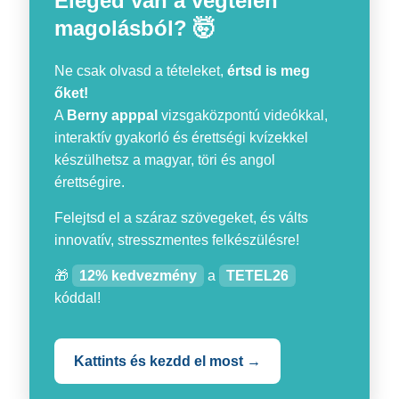
Eleged van a végtelen
magolásból? 🤯
Ne csak olvasd a tételeket,
értsd is meg
őket!
A
Berny apppal
vizsgaközpontú videókkal,
interaktív gyakorló és érettségi kvízekkel
készülhetsz a magyar, töri és angol
érettségire.
Felejtsd el a száraz szövegeket, és válts
innovatív, stresszmentes felkészülésre!
🎁
12% kedvezmény
a
TETEL26
kóddal!
Kattints és kezdd el most →