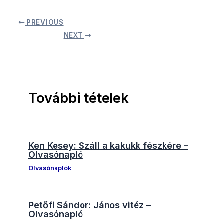
PREVIOUS
NEXT
További tételek
Ken Kesey: Száll a kakukk fészkére –
Olvasónapló
Olvasónaplók
Petőfi Sándor: János vitéz –
Olvasónapló