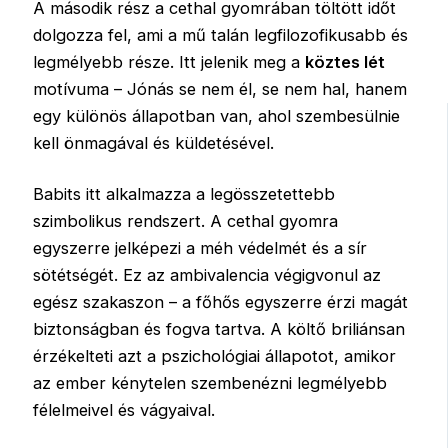
A második rész a cethal gyomrában töltött időt
dolgozza fel, ami a mű talán legfilozofikusabb és
legmélyebb része. Itt jelenik meg a
köztes lét
motívuma – Jónás se nem él, se nem hal, hanem
egy különös állapotban van, ahol szembesülnie
kell önmagával és küldetésével.
Babits itt alkalmazza a legösszetettebb
szimbolikus rendszert. A cethal gyomra
egyszerre jelképezi a méh védelmét és a sír
sötétségét. Ez az ambivalencia végigvonul az
egész szakaszon – a főhős egyszerre érzi magát
biztonságban és fogva tartva. A költő briliánsan
érzékelteti azt a pszichológiai állapotot, amikor
az ember kénytelen szembenézni legmélyebb
félelmeivel és vágyaival.