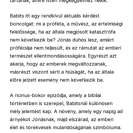
tartanak, amire Isten megkegyelmez nekik.
Babits itt egy rendkívül aktuális kérdést
boncolgat: mi a próféta, a művész, az értelmiségi
felelőssége, ha az általa megjósolt katasztrófa
nem következik be? Jónás dühös lesz, amiért
próféciája nem teljesült, és ez rámutat az emberi
természet ellentmondásosságára. Egyrészt azt
akarja, hogy az emberek megváltozzanak,
másrészt viszont sérti a hiúságát, ha az általa
előre jelzett esemény nem következik be.
A ricinus-bokor epizódja, amely a bibliai
történetben is szerepel, Babitsnál különösen
mély jelentést kap. A növény, amely egy napig ad
árnyékot Jónásnak, majd elszárad, az emberi
élet és törekvések mulandóságának szimbóluma.