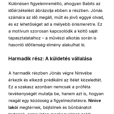
Különösen figyelemreméltó, ahogyan Babits az
időérzékelést ábrázolja ebben a részben. Jónás
számára az idő megáll, múlt és jövő eggyé olvad,
és ez lehetőséget ad a mélyebb önismeretre. Ez
a motívum szorosan kapcsolódik a költő saját
tapasztalataihoz – a művészi alkotás során is
hasonló időtlenség-élmény alakulhat ki.
Harmadik rész: A küldetés vállalása
A harmadik részben Jónás végre Ninivébe
érkezik és elkezdi prédikálni az ítélet közeledtét.
Ez a szakasz azonban nemcsak a próféta
tevékenységét mutatja be, hanem azt is, hogyan
reagál egy közösség a figyelmeztetésre.
Ninive
lakói
megtérnek, böjtölnek és bűnbánatot