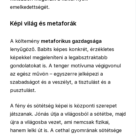
emelkedettségét.
Képi világ és metaforák
A költemény
metaforikus gazdagsága
lenyűgöző. Babits képes konkrét, érzékletes
képekkel megjeleníteni a legabsztraktabb
gondolatokat is. A tenger motívuma végigvonul
az egész művön – egyszerre jelképezi a
szabadságot és a veszélyt, a tisztulást és a
pusztulást.
A fény és sötétség képei is központi szerepet
játszanak. Jónás útja a világosból a sötétbe, majd
újra a világosba vezet, ami nemcsak fizikai,
hanem lelki út is. A cethal gyomrának sötétsége