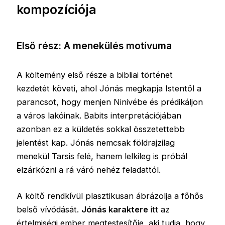
kompozíciója
Első rész: A menekülés motívuma
A költemény első része a bibliai történet
kezdetét követi, ahol Jónás megkapja Istentől a
parancsot, hogy menjen Ninivébe és prédikáljon
a város lakóinak. Babits interpretációjában
azonban ez a küldetés sokkal összetettebb
jelentést kap. Jónás nemcsak földrajzilag
menekül Tarsis felé, hanem lelkileg is próbál
elzárkózni a rá váró nehéz feladattól.
A költő rendkívül plasztikusan ábrázolja a főhős
belső vívódását.
Jónás karaktere
itt az
értelmiségi ember megtestesítője, aki tudja, hogy