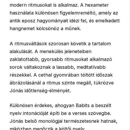
modern ritmusokat is alkalmaz. A hexameter
használata különösen figyelemreméltó, amely az
antik eposz hagyományait idézi fel, és emelkedett
hangnemet kölcsönöz a műnek.
A ritmusváltások szorosan követik a tartalom
alakulását. A menekülés jeleneteiben
zaklatottabb, gyorsabb ritmusokat alkalmazó
sorok váltakoznak a lassabb, meditatívabb
részekkel. A cethal gyomrában töltött időszak
ábrázolásánál a ritmus szinte megáll, tükrözve
Jónás időtlenség-élményét.
Különösen érdekes, ahogyan Babits a beszélt
nyelv intonációját építi be a verses szövegbe.
Jónás belső monológjai természetesnek hatnak,
miközben megőrzik a költői nyelv