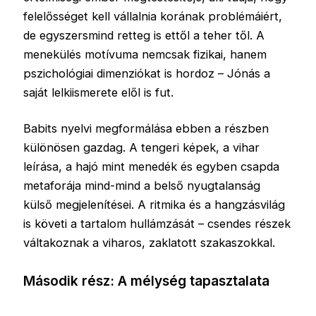
felelősséget kell vállalnia korának problémáiért,
de egyszersmind retteg is ettől a teher től. A
menekülés motívuma nemcsak fizikai, hanem
pszichológiai dimenziókat is hordoz – Jónás a
saját lelkiismerete elől is fut.
Babits nyelvi megformálása ebben a részben
különösen gazdag. A tengeri képek, a vihar
leírása, a hajó mint menedék és egyben csapda
metaforája mind-mind a belső nyugtalanság
külső megjelenítései. A ritmika és a hangzásvilág
is követi a tartalom hullámzását – csendes részek
váltakoznak a viharos, zaklatott szakaszokkal.
Második rész: A mélység tapasztalata