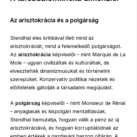
Az arisztokrácia és a polgárság
Stendhal éles kritikával illeti mind az
arisztokráciát, mind a felemelkedő polgárságot.
Az
arisztokrácia
képviselői – mint Marquis de La
Mole – ugyan civilizáltak és kultúráltak, de
elvesztették dinamizmusukat és történelmi
szerepüket. Konzervatív politikai nézeteik és
előítéleteik gátolják a társadalmi megújulást.
A
polgárság
képviselői – mint Monsieur de Rênal
– anyagiasak és kispolgári mentalitásúak.
Stendhal bemutatja, hogyan válik a pénz az új
arisztokráciává, és hogyan korruptálódnak az
emberi értékek a gazdasági haszon oltárán. A