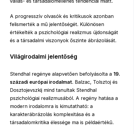
vallás- és társadalomellenes tendenciái miatt.
A progresszív olvasók és kritikusok azonban
felismerték a mű jelentőségét. Különösen
értékelték a pszichológiai realizmus újdonságát
és a társadalmi viszonyok őszinte ábrázolását.
Világirodalmi jelentőség
Stendhal regénye alapvetően befolyásolta a
19.
századi európai irodalmat
. Balzac, Tolsztoj és
Dosztojevszkij mind tanultak Stendhal
pszichológiai realizmusából. A regény hatása a
modern irodalomra is kimutatható: a
karakterábrázolás komplexitása és a
társadalomkritika élessége ma is példaértékű.