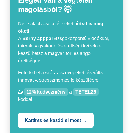
Eleged van a végtelen
magolásból? 🤯
Ne csak olvasd a tételeket,
értsd is meg
őket!
A
Berny apppal
vizsgaközpontú videókkal,
interaktív gyakorló és érettségi kvízekkel
készülhetsz a magyar, töri és angol
érettségire.
Felejtsd el a száraz szövegeket, és válts
innovatív, stresszmentes felkészülésre!
🎁
12% kedvezmény
a
TETEL26
kóddal!
Kattints és kezdd el most →