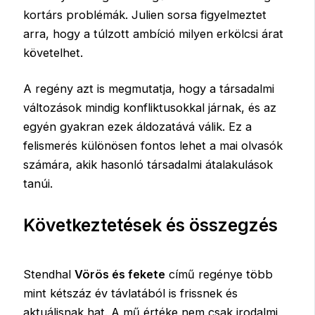
kortárs problémák. Julien sorsa figyelmeztet
arra, hogy a túlzott ambíció milyen erkölcsi árat
követelhet.
A regény azt is megmutatja, hogy a társadalmi
változások mindig konfliktusokkal járnak, és az
egyén gyakran ezek áldozatává válik. Ez a
felismerés különösen fontos lehet a mai olvasók
számára, akik hasonló társadalmi átalakulások
tanúi.
Következtetések és összegzés
Stendhal
Vörös és fekete
című regénye több
mint kétszáz év távlatából is frissnek és
aktuálisnak hat. A mű értéke nem csak irodalmi