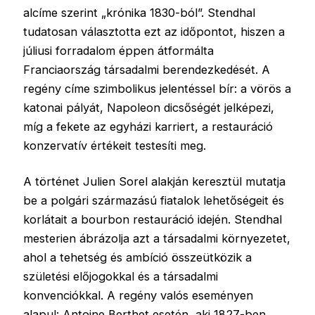
alcíme szerint „krónika 1830-ból”. Stendhal
tudatosan választotta ezt az időpontot, hiszen a
júliusi forradalom éppen átformálta
Franciaország társadalmi berendezkedését. A
regény címe szimbolikus jelentéssel bír: a vörös a
katonai pályát, Napoleon dicsőségét jelképezi,
míg a fekete az egyházi karriert, a restauráció
konzervatív értékeit testesíti meg.
A történet Julien Sorel alakján keresztül mutatja
be a polgári származású fiatalok lehetőségeit és
korlátait a bourbon restauráció idején. Stendhal
mesterien ábrázolja azt a társadalmi környezetet,
ahol a tehetség és ambíció összeütközik a
születési előjogokkal és a társadalmi
konvenciókkal. A regény valós eseményen
alapul: Antoine Berthet esetén, aki 1827-ben