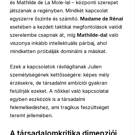
és Mathilde de La Mole-lal – központi szerepet
játszanak a regényben. Mindkét kapcsolat
egyszerre őszinte és számító.
Madame de Rênal
esetében a kezdeti taktikai megfontolások valódi
szerelembe csapnak át, míg
Mathilde-dal
való
viszonya inkább intellektuális párbaj, ahol
mindketten próbálják dominálni a másikat.
Ezek a kapcsolatok rávilágítanak Julien
személyiségének kettősségére: képes mély
érzésekre, de társadalmi ambíciói gyakran
felülírják ezeket. A nőkkel való kapcsolatai
egyben eszközök is a társadalmi
felemelkedéshez, ami tragikus feszültséget
teremt jellemében.
A társadalomkritika dimenziói