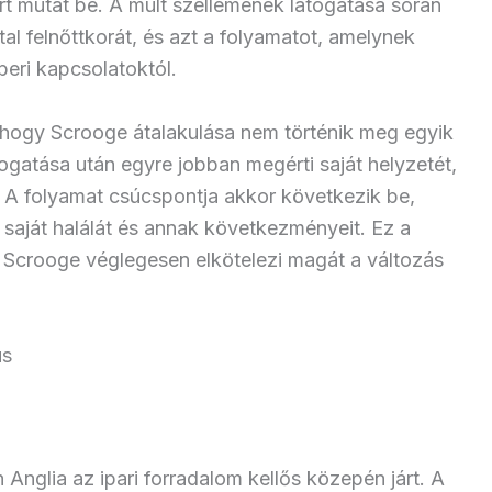
t mutat be. A múlt szellemének látogatása során
l felnőttkorát, és azt a folyamatot, amelynek
eri kapcsolatoktól.
, hogy Scrooge átalakulása nem történik meg egyik
togatása után egyre jobban megérti saját helyzetét,
. A folyamat csúcspontja akkor következik be,
 saját halálát és annak következményeit. Ez a
án Scrooge véglegesen elkötelezi magát a változás
us
Anglia az ipari forradalom kellős közepén járt. A