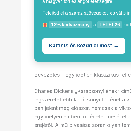
a magyar, töri és angol érettségire.
Felejtsd el a száraz szövegeket, és válts i
12% kedvezmény
a
TETEL26
kód
Kattints és kezdd el most →
Bevezetés – Egy időtlen klasszikus felf
Charles Dickens „Karácsonyi ének” című
legszeretettebb karácsonyi történet a v
ban jelent meg először, nemcsak a viktor
egy mélyen emberi történetet mesél el a
erejéről. A mű olvasása során olyan tém