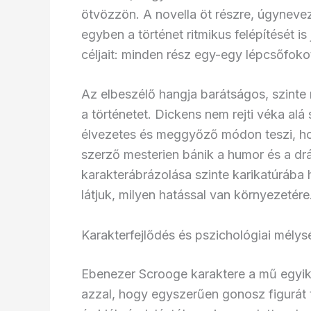
ötvözzön. A novella öt részre, úgyneveze
egyben a történet ritmikus felépítését is
céljait: minden rész egy-egy lépcsőfoko
Az elbeszélő hangja barátságos, szinte
a történetet. Dickens nem rejti véka alá 
élvezetes és meggyőző módon teszi, hog
szerző mesterien bánik a humor és a dr
karakterábrázolása szinte karikatúrába h
látjuk, milyen hatással van környezetére
Karakterfejlődés és pszichológiai mélys
Ebenezer Scrooge karaktere a mű egyi
azzal, hogy egyszerűen gonosz figurát 