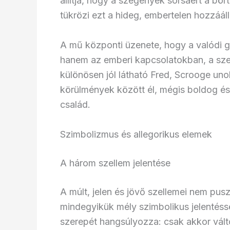
állítja, hogy a szegények sorsáért a bö
tükrözi ezt a hideg, embertelen hozzááll
A mű központi üzenete, hogy a valódi g
hanem az emberi kapcsolatokban, a sze
különösen jól látható Fred, Scrooge un
körülmények között él, mégis boldog és 
család.
Szimbolizmus és allegorikus elemek
A három szellem jelentése
A múlt, jelen és jövő szellemei nem pus
mindegyikük mély szimbolikus jelentésse
szerepét hangsúlyozza: csak akkor vált