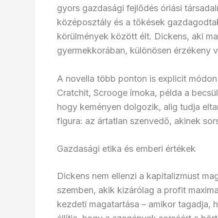
gyors gazdasági fejlődés óriási társada
középosztály és a tőkések gazdagodta
körülmények között élt. Dickens, aki m
gyermekkorában, különösen érzékeny vo
A novella több ponton is explicit módon
Cratchit, Scrooge írnoka, példa a becsü
hogy keményen dolgozik, alig tudja eltar
figura: az ártatlan szenvedő, akinek sor
Gazdasági etika és emberi értékek
Dickens nem ellenzi a kapitalizmust mag
szemben, akik kizárólag a profit maximal
kezdeti magatartása – amikor tagadja, h