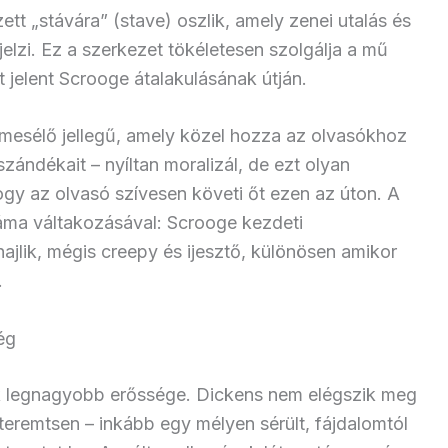
tt „stávára” (stave) oszlik, amely zenei utalás és
 jelzi. Ez a szerkezet tökéletesen szolgálja a mű
t jelent Scrooge átalakulásának útján.
 mesélő jellegű, amely közel hozza az olvasókhoz
szándékait – nyíltan moralizál, de ezt olyan
y az olvasó szívesen követi őt ezen az úton. A
áma váltakozásával: Scrooge kezdeti
ajlik, mégis creepy és ijesztő, különösen amikor
.
ég
k legnagyobb erőssége. Dickens nem elégszik meg
teremtsen – inkább egy mélyen sérült, fájdalomtól