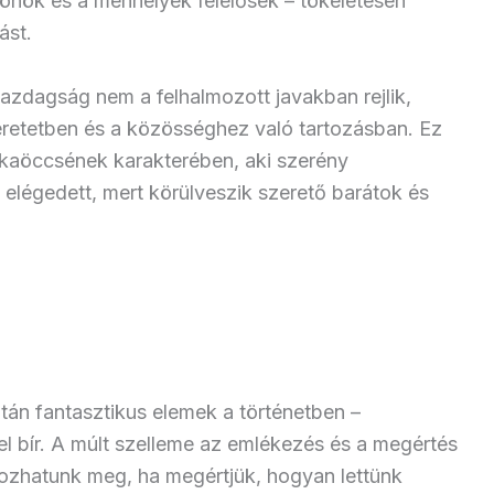
rtönök és a menhelyek felelősek – tökéletesen
ást.
azdagság nem a felhalmozott javakban rejlik,
retetben és a közösséghez való tartozásban. Ez
okaöccsének karakterében, aki szerény
elégedett, mert körülveszik szerető barátok és
ztán fantasztikus elemek a történetben –
l bír. A múlt szelleme az emlékezés és a megértés
ozhatunk meg, ha megértjük, hogyan lettünk