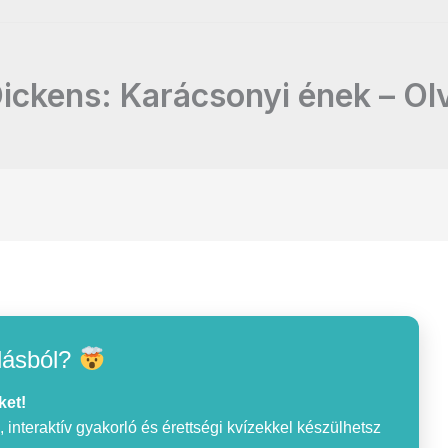
ickens: Karácsonyi ének – O
lásból?
ket!
interaktív gyakorló és érettségi kvízekkel készülhetsz