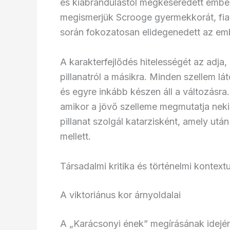
és kiábrándulástól megkeseredett ember
megismerjük Scrooge gyermekkorát, fiata
során fokozatosan elidegenedett az emb
A karakterfejlődés hitelességét az adja
pillanatról a másikra. Minden szellem lá
és egyre inkább készen áll a változásra
amikor a jövő szelleme megmutatja neki
pillanat szolgál katarzisként, amely ut
mellett.
Társadalmi kritika és történelmi kontext
A viktoriánus kor árnyoldalai
A „Karácsonyi ének” megírásának idején 