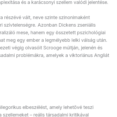
exitása és a karácsonyi szellem valódi jelentése.
a részévé vált, neve szinte szinonimaként
i szívtelenségre. Azonban Dickens zseniális
alizáló mese, hanem egy összetett pszichológiai
hat meg egy ember a legmélyebb lelki válság után.
ezeti végig olvasóit Scrooge múltján, jelenén és
rsadalmi problémákra, amelyek a viktoriánus Angliát
legorikus elbeszélést, amely lehetővé teszi
szellemeket – reális társadalmi kritikával