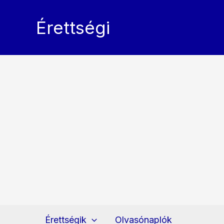
Skip
to
Érettségi
content
Érettségik
Olvasónaplók