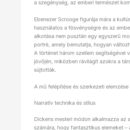
a szegénység, az emberi természet kompl
Ebenezer Scrooge figurája mára a kultúr
használatos a fösvénységre és az ember
alkotása nem pusztán egy egyszerű mor
portré, amely bemutatja, hogyan változ
A történet három szellem segítségével v
jövőjén, miközben rávilágít azokra a tá
sújtották.
A mű felépítése és szerkezeti elemzése
Narratív technika és stílus
Dickens mesteri módon alkalmazza az al
számára, hogy fantasztikus elemeket – a 