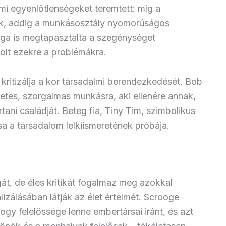
lmi egyenlőtlenségeket teremtett: míg a
k, addig a munkásosztály nyomorúságos
aga is megtapasztalta a szegénységet
lt ezekre a problémákra.
 kritizálja a kor társadalmi berendezkedését. Bob
letes, szorgalmas munkásra, aki ellenére annak,
tani családját. Beteg fia, Tiny Tim, szimbolikus
sa a társadalom lelkiismeretének próbája.
át, de éles kritikát fogalmaz meg azokkal
izálásában látják az élet értelmét. Scrooge
ogy felelőssége lenne embertársai iránt, és azt