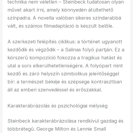
technika nem véletlen – Steinbeck tudatosan olyan
művet akart írni, amely könnyedén átültethető
színpadra. A novella valóban sikeres színdarabbá
vált, és számos filmadaptáció is készült belőle.
A szerkezeti felépítés ciklikus: a történet ugyanott
kezdődik és végződik – a Salinas folyó partján. Ez a
körszerű kompozíció fokozza a tragikus hatást és
utal a sors elkerülhetetlenségére. A folyópart mint
kezdő és záró helyszín szimbolikus jelentőséggel
bír: a természet békéje és szépsége kontrasztban
áll az emberi szenvedéssel és erőszakkal.
Karakterábrázolás és pszichológiai mélység
Steinbeck karakterábrázolása rendkívül gazdag és
többrétegű. George Milton és Lennie Small