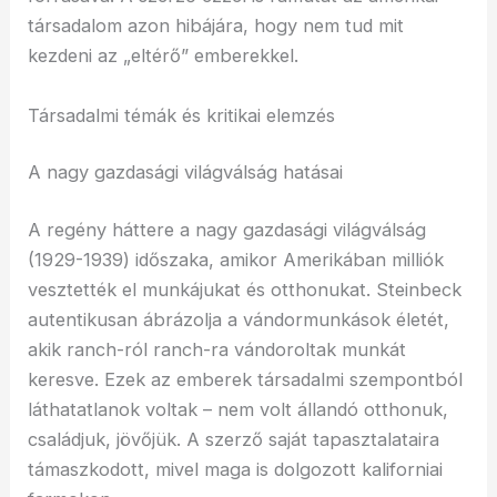
társadalom azon hibájára, hogy nem tud mit
kezdeni az „eltérő” emberekkel.
Társadalmi témák és kritikai elemzés
A nagy gazdasági világválság hatásai
A regény háttere a nagy gazdasági világválság
(1929-1939) időszaka, amikor Amerikában milliók
vesztették el munkájukat és otthonukat. Steinbeck
autentikusan ábrázolja a vándormunkások életét,
akik ranch-ról ranch-ra vándoroltak munkát
keresve. Ezek az emberek társadalmi szempontból
láthatatlanok voltak – nem volt állandó otthonuk,
családjuk, jövőjük. A szerző saját tapasztalataira
támaszkodott, mivel maga is dolgozott kaliforniai