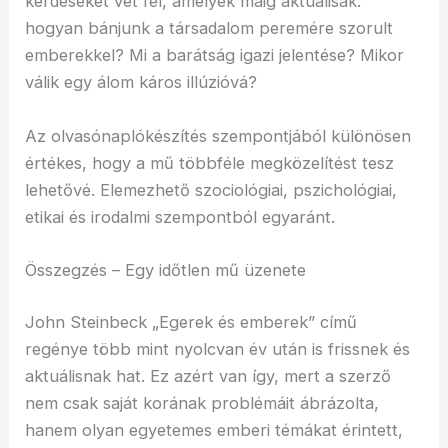
kérdéseket vet fel, amelyek máig aktuálisak:
hogyan bánjunk a társadalom peremére szorult
emberekkel? Mi a barátság igazi jelentése? Mikor
válik egy álom káros illúzióvá?
Az olvasónaplókészítés szempontjából különösen
értékes, hogy a mű többféle megközelítést tesz
lehetővé. Elemezhető szociológiai, pszichológiai,
etikai és irodalmi szempontból egyaránt.
Összegzés – Egy időtlen mű üzenete
John Steinbeck „Egerek és emberek” című
regénye több mint nyolcvan év után is frissnek és
aktuálisnak hat. Ez azért van így, mert a szerző
nem csak saját korának problémáit ábrázolta,
hanem olyan egyetemes emberi témákat érintett,