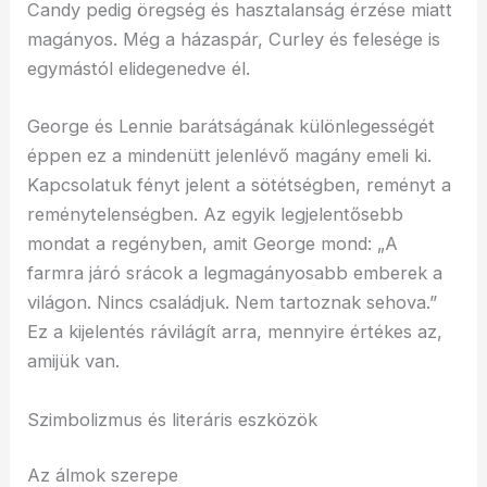
Candy pedig öregség és hasztalanság érzése miatt
magányos. Még a házaspár, Curley és felesége is
egymástól elidegenedve él.
George és Lennie barátságának különlegességét
éppen ez a mindenütt jelenlévő magány emeli ki.
Kapcsolatuk fényt jelent a sötétségben, reményt a
reménytelenségben. Az egyik legjelentősebb
mondat a regényben, amit George mond: „A
farmra járó srácok a legmagányosabb emberek a
világon. Nincs családjuk. Nem tartoznak sehova.”
Ez a kijelentés rávilágít arra, mennyire értékes az,
amijük van.
Szimbolizmus és literáris eszközök
Az álmok szerepe