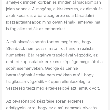
amelyek minden korban és minden társadalomban
jelen vannak. A magány, a kirekesztés, az álmok és
azok kudarca, a barátság ereje és a társadalmi
igazságtalanságok mind olyan témák, amelyek ma
is foglalkoztatják az embereket.
A mű olvasása során fontos megérteni, hogy
Steinbeck nem pesszimista író, hanem realista
humanista. Bár regénye tragédiával végződik, az
emberi kapcsolatok ereje és szépsége mégis átüt a
sötét eseményeken. George és Lennie
barátságának értéke nem csökken attól, hogy
tragikusan végződik – éppen ellenkezőleg, a
veszteség teszi még értékesebbé azt, amijük volt.
Az olvasónapló készítése során érdemes
odafigyelni arra, hogy ez a mű nemcsak olvasási