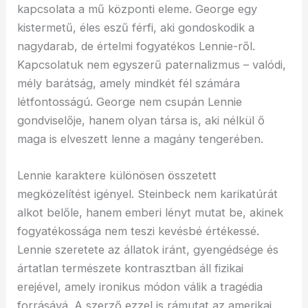
kapcsolata a mű központi eleme. George egy
kistermetű, éles eszű férfi, aki gondoskodik a
nagydarab, de értelmi fogyatékos Lennie-ről.
Kapcsolatuk nem egyszerű paternalizmus – valódi,
mély barátság, amely mindkét fél számára
létfontosságú. George nem csupán Lennie
gondviselője, hanem olyan társa is, aki nélkül ő
maga is elveszett lenne a magány tengerében.
Lennie karaktere különösen összetett
megközelítést igényel. Steinbeck nem karikatúrát
alkot belőle, hanem emberi lényt mutat be, akinek
fogyatékossága nem teszi kevésbé értékessé.
Lennie szeretete az állatok iránt, gyengédsége és
ártatlan természete kontrasztban áll fizikai
erejével, amely ironikus módon válik a tragédia
forrásává. A szerző ezzel is rámutat az amerikai