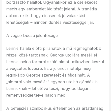
borzasztó haláltól. Ugyanakkor ez a cselekedet
mégis egy emberélet kioltását jelenti. A tragédia
abban rejlik, hogy nincsenek jó választási
lehetőségek – minden döntés veszteséggel jár.
A végső búcsú jelentősége
Lennie halála előtti pillanatok a mű legmeghatóbb
részei közé tartoznak. George utoljára meséli el
Lennie-nek a farmról szóló álmot, miközben készül
a végzetes lövésre. Ez a jelenet mutatja meg
leginkább George szeretetét és fájdalmát. A
„álomról való mesélés” egyben utolsó ajándék is
Lennie-nek – lehetővé teszi, hogy boldogan,
reménységgel telve haljon meg.
A befejezés szimbolikus értelemben az ártatlanság