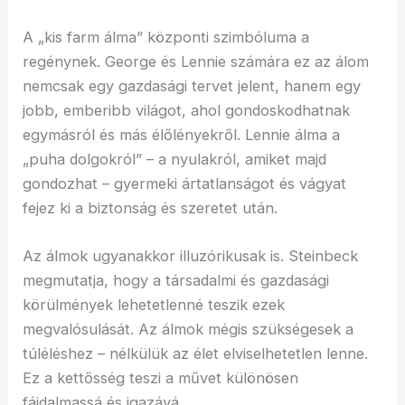
A „kis farm álma” központi szimbóluma a
regénynek. George és Lennie számára ez az álom
nemcsak egy gazdasági tervet jelent, hanem egy
jobb, emberibb világot, ahol gondoskodhatnak
egymásról és más élőlényekről. Lennie álma a
„puha dolgokról” – a nyulakról, amiket majd
gondozhat – gyermeki ártatlanságot és vágyat
fejez ki a biztonság és szeretet után.
Az álmok ugyanakkor illuzórikusak is. Steinbeck
megmutatja, hogy a társadalmi és gazdasági
körülmények lehetetlenné teszik ezek
megvalósulását. Az álmok mégis szükségesek a
túléléshez – nélkülük az élet elviselhetetlen lenne.
Ez a kettősség teszi a művet különösen
fájdalmassá és igazává.