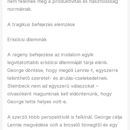
nem felelnek meg a produktivitás és hasznossság
normáinak.
A tragikus befejezés elemzése
Erkölcsi dilemmák
A regény befejezése az irodalom egyik
legvitatottabb erkölcsi dilemmáját tárja elénk.
George döntése, hogy megöli Lennie-t, egyszerre
tekinthető szeretet- és árulás-cselekedetnek.
Steinbeck nem ad egyszerű válaszokat –
olvasóként magunknak kell eldöntenünk, hogy
George tette helyes volt-e.
A szerző több perspektívát is felkínál. George célja
Lennie megvédése volt a lincselő tömegtől és egy