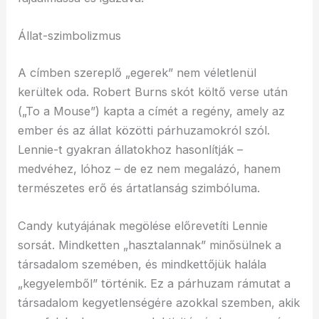
Állat-szimbolizmus
A címben szereplő „egerek” nem véletlenül
kerültek oda. Robert Burns skót költő verse után
(„To a Mouse”) kapta a címét a regény, amely az
ember és az állat közötti párhuzamokról szól.
Lennie-t gyakran állatokhoz hasonlítják –
medvéhez, lóhoz – de ez nem megalázó, hanem
természetes erő és ártatlanság szimbóluma.
Candy kutyájának megölése előrevetíti Lennie
sorsát. Mindketten „hasztalannak” minősülnek a
társadalom szemében, és mindkettőjük halála
„kegyelemből” történik. Ez a párhuzam rámutat a
társadalom kegyetlenségére azokkal szemben, akik