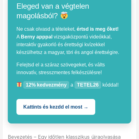
Eleged van a végtelen
magolásból?
Ne csak olvasd a tételeket,
értsd is meg őket!
A
Berny apppal
vizsgaközpontú videókkal,
interaktív gyakorló és érettségi kvízekkel
készülhetsz a magyar, töri és angol érettségire.
Felejtsd el a száraz szövegeket, és válts
innovatív, stresszmentes felkészülésre!
12% kedvezmény
a
TETEL26
kóddal!
Kattints és kezdd el most →
Bevezetés – Egy időtlen klasszikus újraolvasása