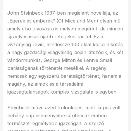
John Steinbeck 1937-ben megjelent novellája, az
„Egerek és emberek” (Of Mice and Men) olyan mű,
amely első olvasásra is mélyen megérint, de minden
újraolvasással újabb rétegeket tár fel. Ez a
viszonylag rövid, mindössze 100 oldal körüli alkotás
a nagy gazdasági világválság idején játszódik, és két
vándormunkás, George Milton és Lennie Small
barátságának történetét meséli el. A regény
nemcsak egy egyszerű barátságtörténet, hanem a
magány, az álmok és a társadalmi
igazságtalanságok komplex vizsgálata is egyben.
Steinbeck műve azért különleges, mert képes volt
néhány nap eseményeibe sűríteni az emberi
természet legmélyebb igazságait. A szerző