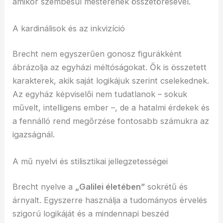
amikor szembesül mesterének összetörésével.
A kardinálisok és az inkvizíció
Brecht nem egyszerűen gonosz figurákként
ábrázolja az egyházi méltóságokat. Ők is összetett
karakterek, akik saját logikájuk szerint cselekednek.
Az egyház képviselői nem tudatlanok – sokuk
művelt, intelligens ember –, de a hatalmi érdekek és
a fennálló rend megőrzése fontosabb számukra az
igazságnál.
A mű nyelvi és stilisztikai jellegzetességei
Brecht nyelve a
„Galilei életében”
sokrétű és
árnyalt. Egyszerre használja a tudományos érvelés
szigorú logikáját és a mindennapi beszéd