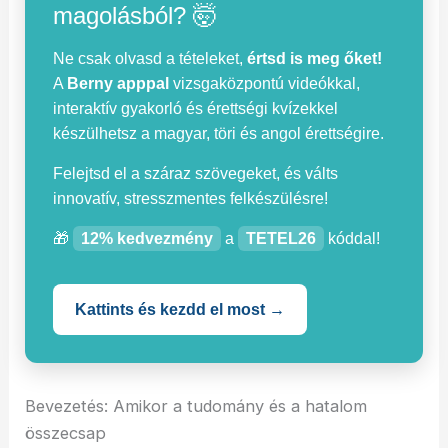
magolásból? 🤯
Ne csak olvasd a tételeket,
értsd is meg őket!
A
Berny apppal
vizsgaközpontú videókkal,
interaktív gyakorló és érettségi kvízekkel
készülhetsz a magyar, töri és angol érettségire.
Felejtsd el a száraz szövegeket, és válts
innovatív, stresszmentes felkészülésre!
🎁
12% kedvezmény
a
TETEL26
kóddal!
Kattints és kezdd el most →
Bevezetés: Amikor a tudomány és a hatalom
összecsap