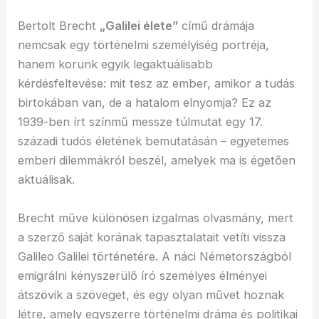
Bertolt Brecht
„Galilei élete”
című drámája
nemcsak egy történelmi személyiség portréja,
hanem korunk egyik legaktuálisabb
kérdésfeltevése: mit tesz az ember, amikor a tudás
birtokában van, de a hatalom elnyomja? Ez az
1939-ben írt színmű messze túlmutat egy 17.
századi tudós életének bemutatásán – egyetemes
emberi dilemmákról beszél, amelyek ma is égetően
aktuálisak.
Brecht műve különösen izgalmas olvasmány, mert
a szerző saját korának tapasztalatait vetíti vissza
Galileo Galilei történetére. A náci Németországból
emigrálni kényszerülő író személyes élményei
átszövik a szöveget, és egy olyan művet hoznak
létre, amely egyszerre történelmi dráma és politikai