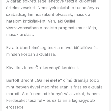
A darab sokrétűsége lehetővé teszi a különféle
értelmezéseket. Némelyek inkább a tudományos
szabadság himnuszaként olvassák, mások a
hatalom kritikájaként. Van, aki Galilei
visszavonásában a realista pragmatizmust látja,
mások árulást.
Ez a többértelműség teszi a művet időtállóvá és
minden korban aktuálissá.
Következtetés: Örökérvényű kérdések
Bertolt Brecht
„Galilei élete”
című drámája több
mint hetven évvel megírása után is friss és aktuális
maradt. A mű nem ad könnyű válaszokat, hanem
kérdéseket tesz fel – és ez talán a legnagyobb
erőssége.