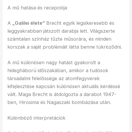
A mű hatása és recepciója
A
„Galilei élete”
Brecht egyik legsikeresebb és
leggyakrabban játszott darabja lett. Világszerte
számtalan színház tűzte műsorára, és minden
korszak a saját problémáit látta benne tükröződni.
A mű különösen nagy hatást gyakorolt a
hidegháború időszakában, amikor a tudósok
társadalmi felelőssége az atomfegyverek
kifejlesztése kapcsán különösen aktuális kérdéssé
vált. Maga Brecht is átdolgozta a darabot 1947-
ben, Hirosima és Nagaszaki bombázása után.
Különböző interpretációk