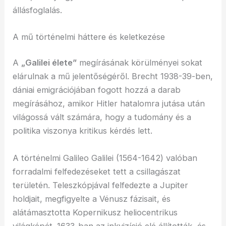
állásfoglalás.
A mű történelmi háttere és keletkezése
A
„Galilei élete”
megírásának körülményei sokat
elárulnak a mű jelentőségéről. Brecht 1938-39-ben,
dániai emigrációjában fogott hozzá a darab
megírásához, amikor Hitler hatalomra jutása után
világossá vált számára, hogy a tudomány és a
politika viszonya kritikus kérdés lett.
A történelmi Galileo Galilei (1564-1642) valóban
forradalmi felfedezéseket tett a csillagászat
területén. Teleszkópjával felfedezte a Jupiter
holdjait, megfigyelte a Vénusz fázisait, és
alátámasztotta Kopernikusz heliocentrikus
világképét. 1633-ban az inkvizíció elé állították, és