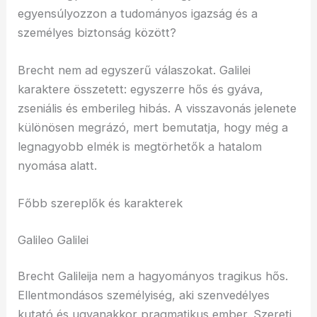
egyensúlyozzon a tudományos igazság és a
személyes biztonság között?
Brecht nem ad egyszerű válaszokat. Galilei
karaktere összetett: egyszerre hős és gyáva,
zseniális és emberileg hibás. A visszavonás jelenete
különösen megrázó, mert bemutatja, hogy még a
legnagyobb elmék is megtörhetők a hatalom
nyomása alatt.
Főbb szereplők és karakterek
Galileo Galilei
Brecht Galileija nem a hagyományos tragikus hős.
Ellentmondásos személyiség, aki szenvedélyes
kutató és ugyanakkor pragmatikus ember. Szereti