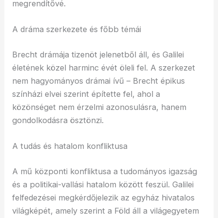
megrendítővé.
A dráma szerkezete és főbb témái
Brecht drámája tizenöt jelenetből áll, és Galilei
életének közel harminc évét öleli fel. A szerkezet
nem hagyományos drámai ívű – Brecht épikus
színházi elvei szerint építette fel, ahol a
közönséget nem érzelmi azonosulásra, hanem
gondolkodásra ösztönzi.
A tudás és hatalom konfliktusa
A mű központi konfliktusa a tudományos igazság
és a politikai-vallási hatalom között feszül. Galilei
felfedezései megkérdőjelezik az egyház hivatalos
világképét, amely szerint a Föld áll a világegyetem