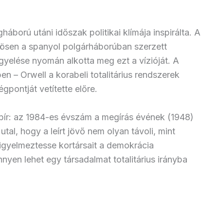
áború utáni időszak politikai klímája inspirálta. A
önösen a spanyol polgárháborúban szerzett
igyelése nyomán alkotta meg ezt a vízióját. A
n – Orwell a korabeli totalitárius rendszerek
gpontját vetítette előre.
 bír: az 1984-es évszám a megírás évének (1948)
utal, hogy a leírt jövő nem olyan távoli, mint
figyelmeztesse kortársait a demokrácia
nyen lehet egy társadalmat totalitárius irányba