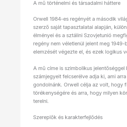
A mű történelmi és társadalmi háttere
Orwell 1984-es regényét a második világh
szerző saját tapasztalatai alapján, kül
élményei és a sztálini Szovjetunió megf
regény nem véletlenül jelent meg 1949-be
elemzését végezte el, és ezek logikus vé
A mű címe is szimbolikus jelentőséggel
számjegyeit felcserélve adja ki, ami arra 
gondolnánk. Orwell célja az volt, hogy 
törékenységére és arra, hogy milyen kön
terelni.
Szereplők és karakterfejlődés