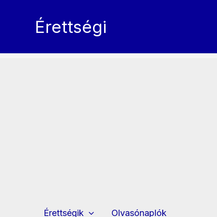
Skip
to
Érettségi
content
Érettségik
Olvasónaplók