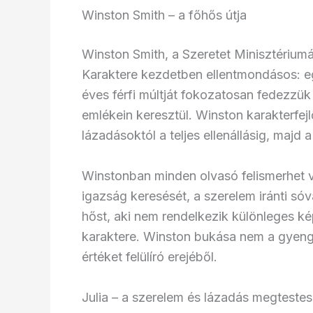
Winston Smith – a főhős útja
Winston Smith, a Szeretet Minisztériumá
Karaktere kezdetben ellentmondásos: egy
éves férfi múltját fokozatosan fedezzük 
emlékein keresztül. Winston karakterfej
lázadásoktól a teljes ellenállásig, majd
Winstonban minden olvasó felismerhet 
igazság keresését, a szerelem iránti só
hőst, aki nem rendelkezik különleges k
karaktere. Winston bukása nem a gyen
értéket felülíró erejéből.
Julia – a szerelem és lázadás megtestes