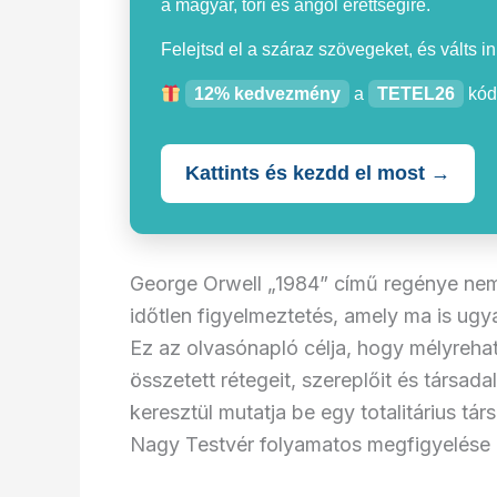
a magyar, töri és angol érettségire.
Felejtsd el a száraz szövegeket, és válts i
12% kedvezmény
a
TETEL26
kód
Kattints és kezdd el most →
George Orwell „1984” című regénye nem
időtlen figyelmeztetés, amely ma is ug
Ez az olvasónapló célja, hogy mélyreha
összetett rétegeit, szereplőit és társad
keresztül mutatja be egy totalitárius t
Nagy Testvér folyamatos megfigyelése a