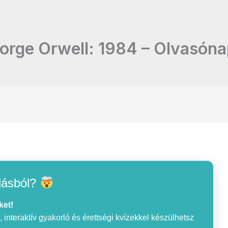
orge Orwell: 1984 – Olvasóna
lásból?
ket!
interaktív gyakorló és érettségi kvízekkel készülhetsz