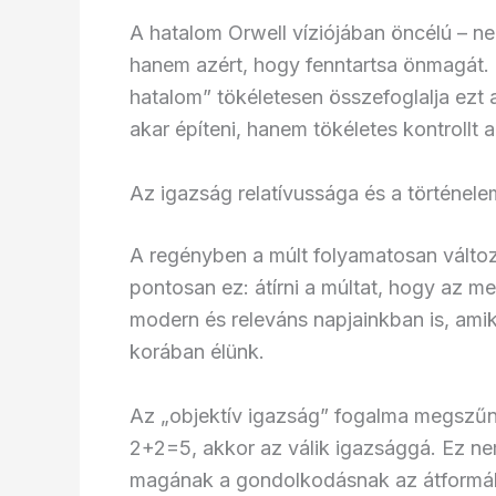
A hatalom Orwell víziójában öncélú – ne
hanem azért, hogy fenntartsa önmagát. 
hatalom” tökéletesen összefoglalja ezt
akar építeni, hanem tökéletes kontrollt ak
Az igazság relatívussága és a történele
A regényben a múlt folyamatosan változi
pontosan ez: átírni a múltat, hogy az me
modern és releváns napjainkban is, ami
korában élünk.
Az „objektív igazság” fogalma megszűnik
2+2=5, akkor az válik igazsággá. Ez 
magának a gondolkodásnak az átformál