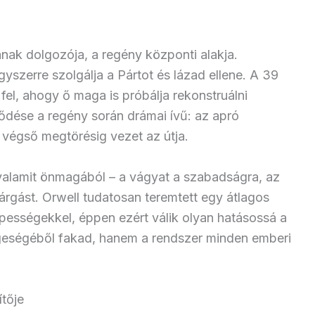
nak dolgozója, a regény központi alakja.
szerre szolgálja a Pártot és lázad ellene. A 39
fel, ahogy ő maga is próbálja rekonstruálni
lődése a regény során drámai ívű: az apró
 a végső megtörésig vezet az útja.
valamit önmagából – a vágyat a szabadságra, az
várgást. Orwell tudatosan teremtett egy átlagos
épességekkel, éppen ezért válik olyan hatásossá a
geségéből fakad, hanem a rendszer minden emberi
ítője