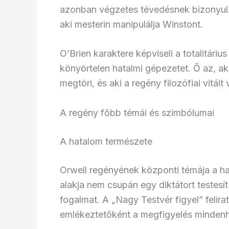
azonban végzetes tévedésnek bizonyul.
aki mesterin manipulálja Winstont.
O’Brien karaktere képviseli a totalitárius
könyörtelen hatalmi gépezetet. Ő az, aki
megtöri, és aki a regény filozófiai vitáit
A regény főbb témái és szimbólumai
A hatalom természete
Orwell regényének központi témája a h
alakja nem csupán egy diktátort testes
fogalmat. A „Nagy Testvér figyel” felira
emlékeztetőként a megfigyelés minden