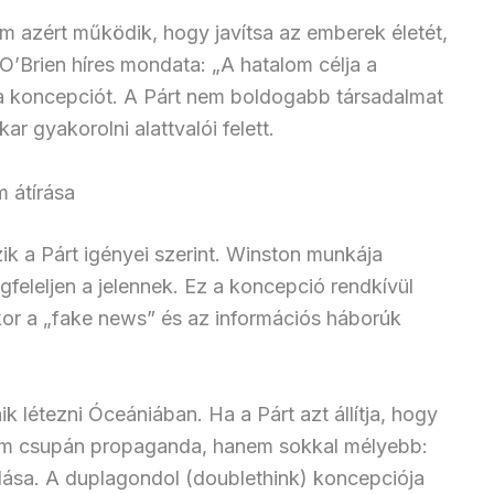
m azért működik, hogy javítsa az emberek életét,
O’Brien híres mondata: „A hatalom célja a
 a koncepciót. A Párt nem boldogabb társadalmat
ar gyakorolni alattvalói felett.
m átírása
k a Párt igényei szerint. Winston munkája
gfeleljen a jelennek. Ez a koncepció rendkívül
kor a „fake news” és az információs háborúk
 létezni Óceániában. Ha a Párt azt állítja, hogy
nem csupán propaganda, hanem sokkal mélyebb:
ása. A duplagondol (doublethink) koncepciója