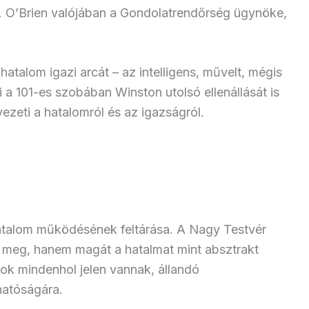
 O’Brien valójában a Gondolatrendőrség ügynöke,
 hatalom igazi arcát – az intelligens, művelt, mégis
 a 101-es szobában Winston utolsó ellenállását is
 vezeti a hatalomról és az igazságról.
atalom működésének feltárása. A Nagy Testvér
ít meg, hanem magát a hatalmat mint absztrakt
tok mindenhol jelen vannak, állandó
hatóságára.