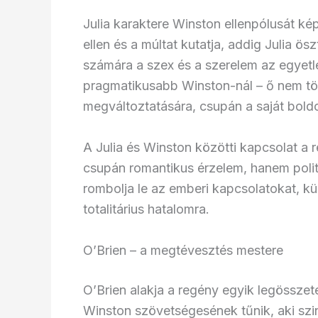
Julia karaktere Winston ellenpólusát kép
ellen és a múltat kutatja, addig Julia öszt
számára a szex és a szerelem az egyetle
pragmatikusabb Winston-nál – ő nem tö
megváltoztatására, csupán a saját boldo
A Julia és Winston közötti kapcsolat 
csupán romantikus érzelem, hanem polit
rombolja le az emberi kapcsolatokat, kü
totalitárius hatalomra.
O’Brien – a megtévesztés mestere
O’Brien alakja a regény egyik legösszete
Winston szövetségesének tűnik, aki szin