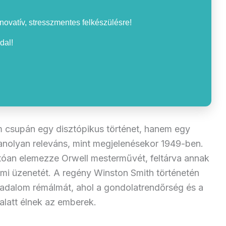
nnovatív, stresszmentes felkészülésre!
dal!
 csupán egy disztópikus történet, hanem egy
yanolyan releváns, mint megjelenésekor 1949-ben.
tóan elemezze Orwell mesterművét, feltárva annak
almi üzenetét. A regény Winston Smith történetén
ársadalom rémálmát, ahol a gondolatrendőrség és a
latt élnek az emberek.