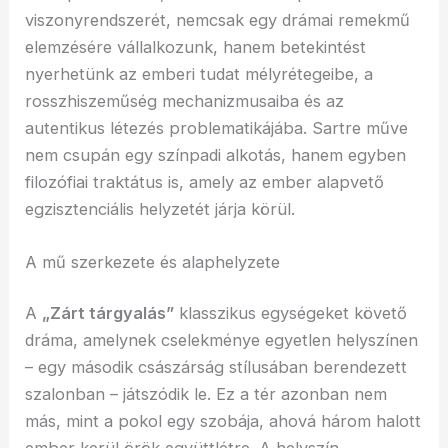
viszonyrendszerét, nemcsak egy drámai remekmű
elemzésére vállalkozunk, hanem betekintést
nyerhetünk az emberi tudat mélyrétegeibe, a
rosszhiszeműség mechanizmusaiba és az
autentikus létezés problematikájába. Sartre műve
nem csupán egy színpadi alkotás, hanem egyben
filozófiai traktátus is, amely az ember alapvető
egzisztenciális helyzetét járja körül.
A mű szerkezete és alaphelyzete
A
„Zárt tárgyalás”
klasszikus egységeket követő
dráma, amelynek cselekménye egyetlen helyszínen
– egy második császárság stílusában berendezett
szalonban – játszódik le. Ez a tér azonban nem
más, mint a pokol egy szobája, ahová három halott