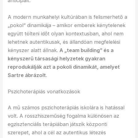
anticipált.
A modern munkahelyi kultúrában is felismerhető a
„pokol” dinamikája – amikor emberek kénytelenek
együtt tölteni időt olyan kontextusban, ahol nem
lehetnek autentikusak, és állandóan megfelelési
kényszer alatt állnak.
A „team building” és a
kényszerű társasági helyzetek gyakran
reprodukálják azt a pokoli dinamikát, amelyet
Sartre ábrázolt
.
Pszichoterápiás vonatkozások
A mű számos pszichoterápiás iskolára is hatással
volt. A rosszhiszeműség fogalma különösen az
egzisztenciális terápiában játszik központi
szerepet, ahol a cél az autentikus létezés