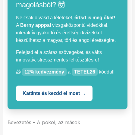
magolásból? 🤯
Ne csak olvasd a tételeket,
értsd is meg őket!
A
Berny apppal
vizsgaközpontú videókkal,
interaktív gyakorló és érettségi kvízekkel
készülhetsz a magyar, töri és angol érettségire.
Felejtsd el a száraz szövegeket, és válts
innovatív, stresszmentes felkészülésre!
🎁
12% kedvezmény
a
TETEL26
kóddal!
Kattints és kezdd el most →
Bevezetés – A pokol, az mások