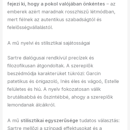
fejezi ki, hogy a pokol valójában önkéntes
– az
emberek azért maradnak rosszhiszű létmódban,
mert félnek az autentikus szabadságtól és
felelősségvállalástól.
A mű nyelvi és stilisztikai sajátosságai
Sartre dialógusai rendkívül precízek és
filozofikusan átgondoltak. A szereplők
beszédmódja karakterüket tükrözi: Garcin
patetikus és önigazoló, Inès éles és vágoó, Estelle
felületes és hiú. A nyelv fokozatosan válik
brutálisabbá és őszintébbé, ahogy a szereplők
lemondanak álcáikról.
A mű
stilisztikai egyszerűsége
tudatos választás:
Sartre mellőzi a színpadi effektusokat és a