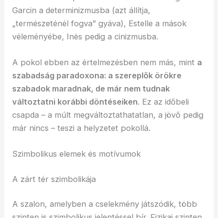
Garcin a determinizmusba (azt állítja,
„természeténél fogva” gyáva), Estelle a mások
véleményébe, Inès pedig a cinizmusba.
A pokol ebben az értelmezésben nem más, mint
a
szabadság paradoxona: a szereplők örökre
szabadok maradnak, de már nem tudnak
változtatni korábbi döntéseiken
. Ez az időbeli
csapda – a múlt megváltoztathatatlan, a jövő pedig
már nincs – teszi a helyzetet pokollá.
Szimbolikus elemek és motívumok
A zárt tér szimbolikája
A szalon, amelyben a cselekmény játszódik, több
szinten is szimbolikus jelentéssel bír. Fizikai szinten