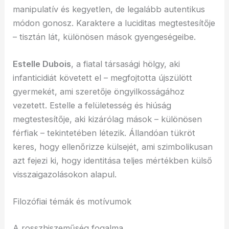
manipulatív és kegyetlen, de legalább autentikus
módon gonosz. Karaktere a luciditas megtestesítője
– tisztán lát, különösen mások gyengeségeibe.
Estelle Dubois
, a fiatal társasági hölgy, aki
infanticidiát követett el – megfojtotta újszülött
gyermekét, ami szeretője öngyilkosságához
vezetett. Estelle a felületesség és hiúság
megtestesítője, aki kizárólag mások – különösen
férfiak – tekintetében létezik. Állandóan tükröt
keres, hogy ellenőrizze külsejét, ami szimbolikusan
azt fejezi ki, hogy identitása teljes mértékben külső
visszaigazolásokon alapul.
Filozófiai témák és motívumok
A rosszhiszeműség fogalma