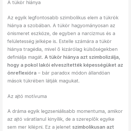
A tükör hiánya
Az egyik legfontosabb szimbolikus elem a tükrök
hiánya a szobában. A tükör hagyományosan az
önismeret eszköze, de egyben a narcizmus és a
felületesség jelképe is. Estelle számára a tükör
hiánya tragédia, mivel ő kizárólag külsőségekben
definiálja magát.
A tükör hiánya azt szimbolizálja,
hogy a pokol lakói elveszítették képességüket az
önreflexióra
– bár paradox módon állandóan
mások tükrében látják magukat.
Az ajtó motívuma
A dráma egyik legzseniálisabb momentuma, amikor
az ajtó váratlanul kinyílik, de a szereplők egyike
sem mer kilépni. Ez a jelenet
szimbolikusan azt