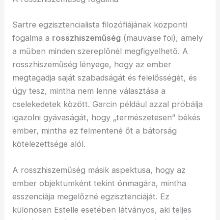
Sartre egzisztencialista filozófiájának központi
fogalma a
rosszhiszeműség
(mauvaise foi), amely
a műben minden szereplőnél megfigyelhető. A
rosszhiszeműség lényege, hogy az ember
megtagadja saját szabadságát és felelősségét, és
úgy tesz, mintha nem lenne választása a
cselekedetek között. Garcin például azzal próbálja
igazolni gyávaságát, hogy „természetesen” békés
ember, mintha ez felmentené őt a bátorság
kötelezettsége alól.
A rosszhiszeműség másik aspektusa, hogy az
ember objektumként tekint önmagára, mintha
esszenciája megelőzné egzisztenciáját. Ez
különösen Estelle esetében látványos, aki teljes