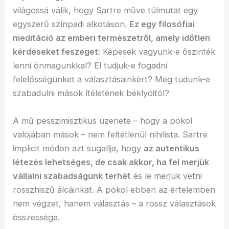
világossá válik, hogy Sartre műve túlmutat egy
egyszerű színpadi alkotáson.
Ez egy filosófiai
meditáció az emberi természetről, amely időtlen
kérdéseket feszeget
: Képesek vagyunk-e őszinték
lenni önmagunkkal? El tudjuk-e fogadni
felelősségünket a választásainkért? Meg tudunk-e
szabadulni mások ítéletének béklyóitól?
A mű pesszimisztikus üzenete – hogy a pokol
valójában mások – nem feltétlenül nihilista. Sartre
implicit módon azt sugallja, hogy
az autentikus
létezés lehetséges, de csak akkor, ha fel merjük
vállalni szabadságunk terhét
és le merjük vetni
rosszhiszű álcáinkat. A pokol ebben az értelemben
nem végzet, hanem választás – a rossz választások
összessége.