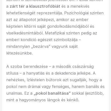
a
zárt tér a klausztrofóbiát
és a menekvés
lehetetlenségét reprezentálja. Pszichológiai szinten
azt az állapotot jelképezi, amikor az ember
képtelen kitörni saját gondolkodásmódjából és
viselkedésmintáiból. Metafizikai szinten pedig az
emberi kondíció egészét szimbolizálja –
mindannyian „bezárva” vagyunk saját
létezésünkbe.
A szoba berendezése – a második császárság
stílusa – a hanyatlás és a dekadencia jelképe. A
nehézkes, ízléstelen bútorok azt sugallják, hogy a
pokol nem drámai vagy fenséges, hanem banális és
unalmas. Ez a
„pokol banalitása”
sokkal ijesztőbb,
mint a hagyományos lángok és kénkő.