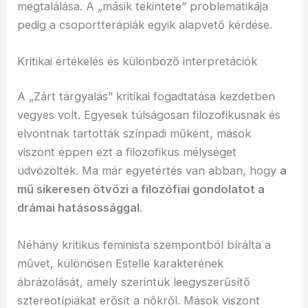
megtalálása. A „másik tekintete” problematikája
pedig a csoportterápiák egyik alapvető kérdése.
Kritikai értékelés és különböző interpretációk
A „Zárt tárgyalás” kritikai fogadtatása kezdetben
vegyes volt. Egyesek túlságosan filozofikusnak és
elvontnak tartották színpadi műként, mások
viszont éppen ezt a filozofikus mélységet
üdvözölték. Ma már egyetértés van abban, hogy
a
mű sikeresen ötvözi a filozófiai gondolatot a
drámai hatásossággal
.
Néhány kritikus feminista szempontból bírálta a
művet, különösen Estelle karakterének
ábrázolását, amely szerintük leegyszerűsítő
sztereotípiákat erősít a nőkről. Mások viszont