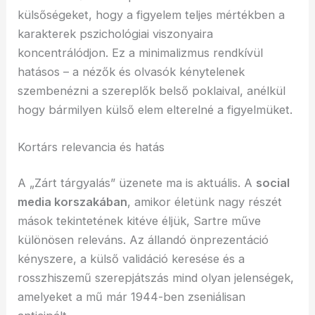
külsőségeket, hogy a figyelem teljes mértékben a
karakterek pszichológiai viszonyaira
koncentrálódjon. Ez a minimalizmus rendkívül
hatásos – a nézők és olvasók kénytelenek
szembenézni a szereplők belső poklaival, anélkül
hogy bármilyen külső elem elterelné a figyelmüket.
Kortárs relevancia és hatás
A „Zárt tárgyalás” üzenete ma is aktuális. A
social
media korszakában
, amikor életünk nagy részét
mások tekintetének kitéve éljük, Sartre műve
különösen releváns. Az állandó önprezentáció
kényszere, a külső validáció keresése és a
rosszhiszemű szerepjátszás mind olyan jelenségek,
amelyeket a mű már 1944-ben zseniálisan