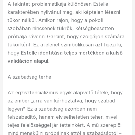
A tekintet problematikája különösen Estelle
karakterében nyilvánul meg, aki képtelen létezni
tükör nélkül. Amikor rájön, hogy a pokoli
szobában nincsenek tükrök, kétségbeesetten
próbálja rávenni Garcint, hogy szolgáljon számára
tükörként. Ez a jelenet szimbolikusan azt fejezi ki,
hogy
Estelle identitása teljes mértékben a külső
validáción alapul
.
A szabadság terhe
Az egzisztencializmus egyik alapvető tétele, hogy
az ember „arra van kárhoztatva, hogy szabad
legyen”. Ez a szabadság azonban nem
felszabadító, hanem elviselhetetlen teher, mivel
teljes felelősséggel jár tetteinkért. A mű szereplői
mind menekülni próbálnak ettől a szabadságtól –