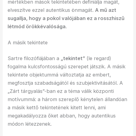
mértékben mások tekintetében definiálja magát,
elveszítve ezzel autentikus önmagát.
A mű azt
sugallja, hogy a pokol valójában ez a rosszhiszű
létmód örökkévalósága
.
A másik tekintete
Sartre filozófiájában a
„tekintet”
(le regard)
fogalma kulcsfontosságú szerepet játszik. A másik
tekintete objektummá változtatja az embert,
megfosztja szabadságától és szubjektivitásától. A
„Zárt tárgyalás”-ban ez a téma válik központi
motívummá: a három szereplő kénytelen állandóan
a másik kettő tekintetének kitett lenni, ami
megakadályozza őket abban, hogy autentikus
módon létezzenek.