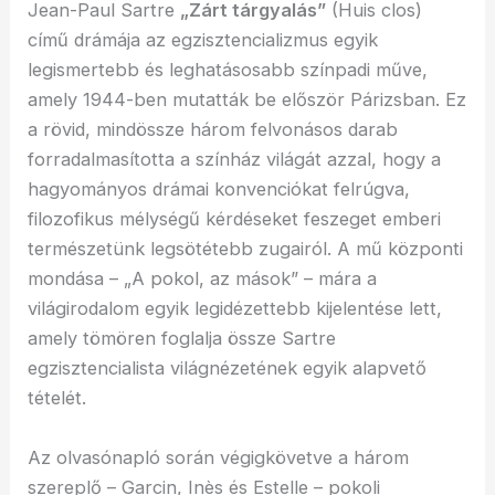
Jean-Paul Sartre
„Zárt tárgyalás”
(Huis clos)
című drámája az egzisztencializmus egyik
legismertebb és leghatásosabb színpadi műve,
amely 1944-ben mutatták be először Párizsban. Ez
a rövid, mindössze három felvonásos darab
forradalmasította a színház világát azzal, hogy a
hagyományos drámai konvenciókat felrúgva,
filozofikus mélységű kérdéseket feszeget emberi
természetünk legsötétebb zugairól. A mű központi
mondása – „A pokol, az mások” – mára a
világirodalom egyik legidézettebb kijelentése lett,
amely tömören foglalja össze Sartre
egzisztencialista világnézetének egyik alapvető
tételét.
Az olvasónapló során végigkövetve a három
szereplő – Garcin, Inès és Estelle – pokoli