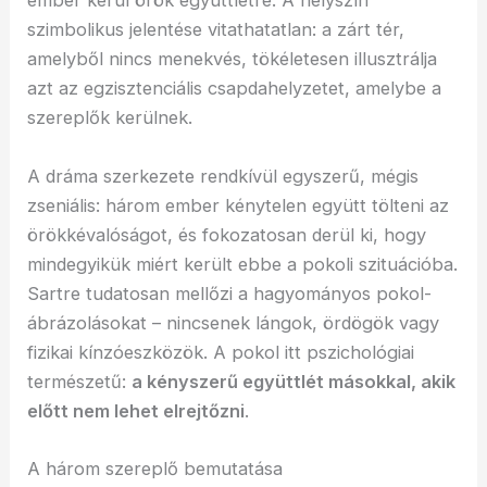
ember kerül örök együttlétre. A helyszín
szimbolikus jelentése vitathatatlan: a zárt tér,
amelyből nincs menekvés, tökéletesen illusztrálja
azt az egzisztenciális csapdahelyzetet, amelybe a
szereplők kerülnek.
A dráma szerkezete rendkívül egyszerű, mégis
zseniális: három ember kénytelen együtt tölteni az
örökkévalóságot, és fokozatosan derül ki, hogy
mindegyikük miért került ebbe a pokoli szituációba.
Sartre tudatosan mellőzi a hagyományos pokol-
ábrázolásokat – nincsenek lángok, ördögök vagy
fizikai kínzóeszközök. A pokol itt pszichológiai
természetű:
a kényszerű együttlét másokkal, akik
előtt nem lehet elrejtőzni
.
A három szereplő bemutatása