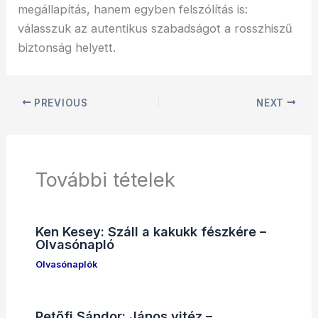
megállapítás, hanem egyben felszólítás is:
válasszuk az autentikus szabadságot a rosszhiszű
biztonság helyett.
PREVIOUS
NEXT
További tételek
Ken Kesey: Száll a kakukk fészkére –
Olvasónapló
Olvasónaplók
Petőfi Sándor: János vitéz –