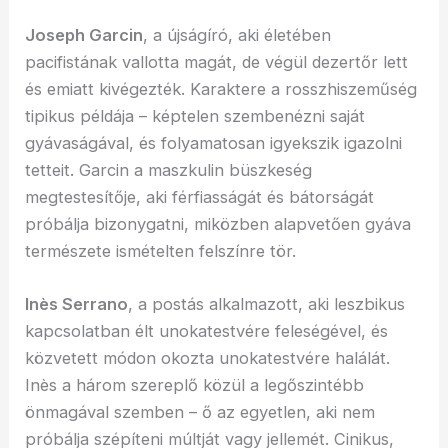
Joseph Garcin
, a újságíró, aki életében
pacifistának vallotta magát, de végül dezertőr lett
és emiatt kivégezték. Karaktere a rosszhiszeműség
tipikus példája – képtelen szembenézni saját
gyávaságával, és folyamatosan igyekszik igazolni
tetteit. Garcin a maszkulin büszkeség
megtestesítője, aki férfiasságát és bátorságát
próbálja bizonygatni, miközben alapvetően gyáva
természete ismételten felszínre tör.
Inès Serrano
, a postás alkalmazott, aki leszbikus
kapcsolatban élt unokatestvére feleségével, és
közvetett módon okozta unokatestvére halálát.
Inès a három szereplő közül a legőszintébb
önmagával szemben – ő az egyetlen, aki nem
próbálja szépíteni múltját vagy jellemét. Cinikus,