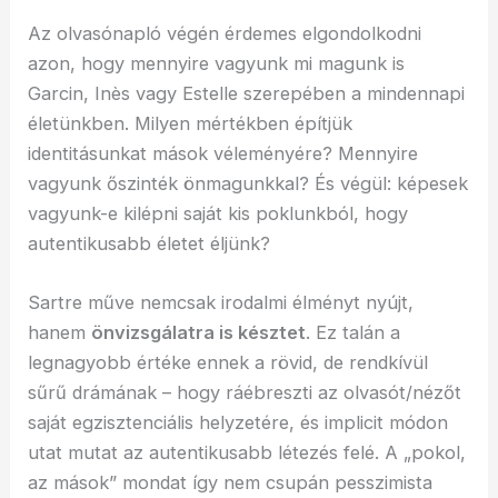
Az olvasónapló végén érdemes elgondolkodni
azon, hogy mennyire vagyunk mi magunk is
Garcin, Inès vagy Estelle szerepében a mindennapi
életünkben. Milyen mértékben építjük
identitásunkat mások véleményére? Mennyire
vagyunk őszinték önmagunkkal? És végül: képesek
vagyunk-e kilépni saját kis poklunkból, hogy
autentikusabb életet éljünk?
Sartre műve nemcsak irodalmi élményt nyújt,
hanem
önvizsgálatra is késztet
. Ez talán a
legnagyobb értéke ennek a rövid, de rendkívül
sűrű drámának – hogy ráébreszti az olvasót/nézőt
saját egzisztenciális helyzetére, és implicit módon
utat mutat az autentikusabb létezés felé. A „pokol,
az mások” mondat így nem csupán pesszimista