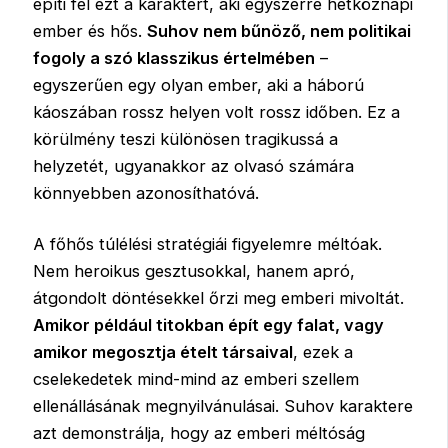
építi fel ezt a karaktert, aki egyszerre hétköznapi
ember és hős.
Suhov nem bűnöző, nem politikai
fogoly a szó klasszikus értelmében
–
egyszerűen egy olyan ember, aki a háború
káoszában rossz helyen volt rossz időben. Ez a
körülmény teszi különösen tragikussá a
helyzetét, ugyanakkor az olvasó számára
könnyebben azonosíthatóvá.
A főhős túlélési stratégiái figyelemre méltóak.
Nem heroikus gesztusokkal, hanem apró,
átgondolt döntésekkel őrzi meg emberi mivoltát.
Amikor például titokban épít egy falat, vagy
amikor megosztja ételt társaival
, ezek a
cselekedetek mind-mind az emberi szellem
ellenállásának megnyilvánulásai. Suhov karaktere
azt demonstrálja, hogy az emberi méltóság