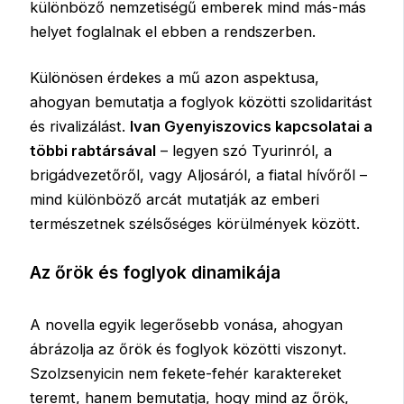
különböző nemzetiségű emberek mind más-más
helyet foglalnak el ebben a rendszerben.
Különösen érdekes a mű azon aspektusa,
ahogyan bemutatja a foglyok közötti szolidaritást
és rivalizálást.
Ivan Gyenyiszovics kapcsolatai a
többi rabtársával
– legyen szó Tyurinról, a
brigádvezetőről, vagy Aljosáról, a fiatal hívőről –
mind különböző arcát mutatják az emberi
természetnek szélsőséges körülmények között.
Az őrök és foglyok dinamikája
A novella egyik legerősebb vonása, ahogyan
ábrázolja az őrök és foglyok közötti viszonyt.
Szolzsenyicin nem fekete-fehér karaktereket
teremt, hanem bemutatja, hogy mind az őrök,