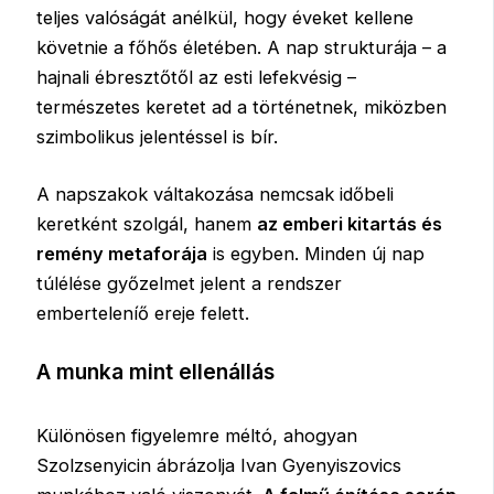
teljes valóságát anélkül, hogy éveket kellene
követnie a főhős életében. A nap strukturája – a
hajnali ébresztőtől az esti lefekvésig –
természetes keretet ad a történetnek, miközben
szimbolikus jelentéssel is bír.
A napszakok váltakozása nemcsak időbeli
keretként szolgál, hanem
az emberi kitartás és
remény metaforája
is egyben. Minden új nap
túlélése győzelmet jelent a rendszer
emberteleníő ereje felett.
A munka mint ellenállás
Különösen figyelemre méltó, ahogyan
Szolzsenyicin ábrázolja Ivan Gyenyiszovics