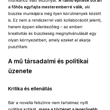
munkához való viszonyát.
A falmű építése során
a főhős egyfajta mesteremberré válik
, aki
büszke munkájára még ilyen körülmények között
is. Ez nem a rendszerrel való kollaborációt jelenti,
hanem éppen ellenkezőleg – az emberi
kreativitás és büszkeség megnyilvánulását egy
olyan környezetben, amely ezeket el akarja
pusztítani.
A mű társadalmi és politikai
üzenete
Kritika és ellenállás
Bár a novella felszínre nem tartalmaz nyílt
politikai kritikát,
maga a történet a legerősebb