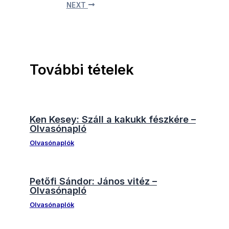
NEXT
További tételek
Ken Kesey: Száll a kakukk fészkére –
Olvasónapló
Olvasónaplók
Petőfi Sándor: János vitéz –
Olvasónapló
Olvasónaplók