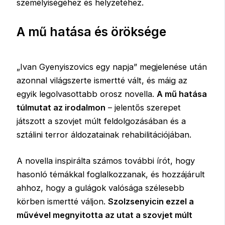
személyiségéhez és helyzetéhez.
A mű hatása és öröksége
„Ivan Gyenyiszovics egy napja” megjelenése után
azonnal világszerte ismertté vált, és máig az
egyik legolvasottabb orosz novella.
A mű hatása
túlmutat az irodalmon
– jelentős szerepet
játszott a szovjet múlt feldolgozásában és a
sztálini terror áldozatainak rehabilitációjában.
A novella inspirálta számos további írót, hogy
hasonló témákkal foglalkozzanak, és hozzájárult
ahhoz, hogy a gulágok valósága szélesebb
körben ismertté váljon.
Szolzsenyicin ezzel a
művével megnyitotta az utat a szovjet múlt