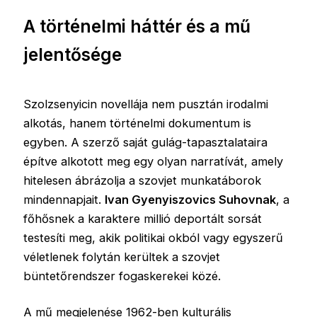
A történelmi háttér és a mű
jelentősége
Szolzsenyicin novellája nem pusztán irodalmi
alkotás, hanem történelmi dokumentum is
egyben. A szerző saját gulág-tapasztalataira
építve alkotott meg egy olyan narratívát, amely
hitelesen ábrázolja a szovjet munkatáborok
mindennapjait.
Ivan Gyenyiszovics Suhovnak
, a
főhősnek a karaktere millió deportált sorsát
testesíti meg, akik politikai okból vagy egyszerű
véletlenek folytán kerültek a szovjet
büntetőrendszer fogaskerekei közé.
A mű megjelenése 1962-ben kulturális