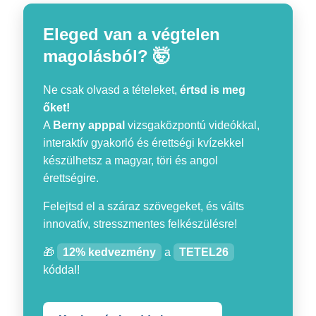
Eleged van a végtelen
magolásból? 🤯
Ne csak olvasd a tételeket,
értsd is meg
őket!
A
Berny apppal
vizsgaközpontú videókkal,
interaktív gyakorló és érettségi kvízekkel
készülhetsz a magyar, töri és angol
érettségire.
Felejtsd el a száraz szövegeket, és válts
innovatív, stresszmentes felkészülésre!
🎁
12% kedvezmény
a
TETEL26
kóddal!