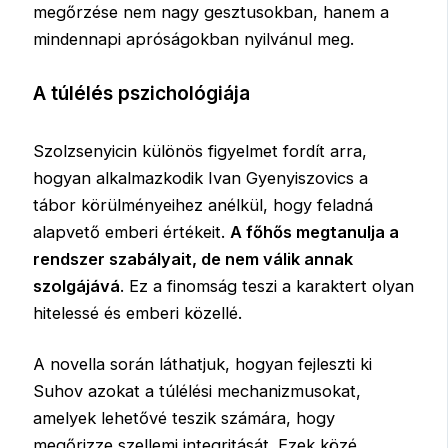
megőrzése nem nagy gesztusokban, hanem a
mindennapi apróságokban nyilvánul meg.
A túlélés pszichológiája
Szolzsenyicin különös figyelmet fordít arra,
hogyan alkalmazkodik Ivan Gyenyiszovics a
tábor körülményeihez anélkül, hogy feladná
alapvető emberi értékeit.
A főhős megtanulja a
rendszer szabályait, de nem válik annak
szolgájává
. Ez a finomság teszi a karaktert olyan
hitelessé és emberi közellé.
A novella során láthatjuk, hogyan fejleszti ki
Suhov azokat a túlélési mechanizmusokat,
amelyek lehetővé teszik számára, hogy
megőrizze szellemi integritását. Ezek közé