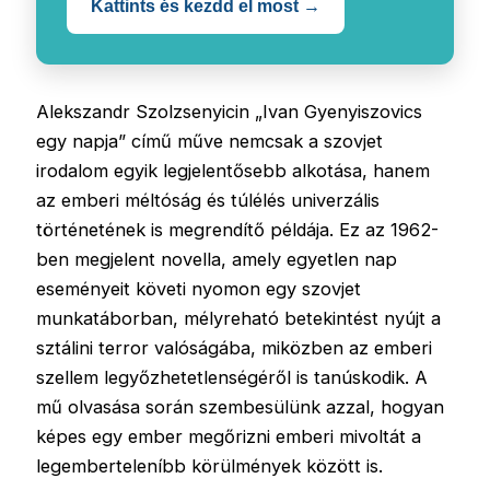
Kattints és kezdd el most →
Alekszandr Szolzsenyicin „Ivan Gyenyiszovics
egy napja” című műve nemcsak a szovjet
irodalom egyik legjelentősebb alkotása, hanem
az emberi méltóság és túlélés univerzális
történetének is megrendítő példája. Ez az 1962-
ben megjelent novella, amely egyetlen nap
eseményeit követi nyomon egy szovjet
munkatáborban, mélyreható betekintést nyújt a
sztálini terror valóságába, miközben az emberi
szellem legyőzhetetlenségéről is tanúskodik. A
mű olvasása során szembesülünk azzal, hogyan
képes egy ember megőrizni emberi mivoltát a
legemberteleníbb körülmények között is.