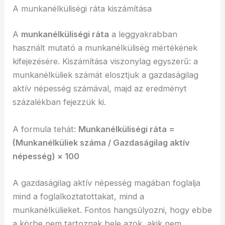
A munkanélküliségi ráta kiszámítása
A
munkanélküliségi ráta
a leggyakrabban
használt mutató a munkanélküliség mértékének
kifejezésére. Kiszámítása viszonylag egyszerű: a
munkanélküliek számát elosztjuk a gazdaságilag
aktív népesség számával, majd az eredményt
százalékban fejezzük ki.
A formula tehát:
Munkanélküliségi ráta =
(Munkanélküliek száma / Gazdaságilag aktív
népesség) × 100
A gazdaságilag aktív népesség magában foglalja
mind a foglalkoztatottakat, mind a
munkanélkülieket. Fontos hangsúlyozni, hogy ebbe
a körbe nem tartoznak bele azok, akik nem