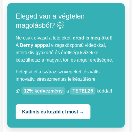
Eleged van a végtelen
magolásból? 🤯
Ne csak olvasd a tételeket,
értsd is meg őket!
A
Berny apppal
vizsgaközpontú videókkal,
interaktív gyakorló és érettségi kvízekkel
készülhetsz a magyar, töri és angol érettségire.
Felejtsd el a száraz szövegeket, és válts
innovatív, stresszmentes felkészülésre!
🎁
12% kedvezmény
a
TETEL26
kóddal!
Kattints és kezdd el most →