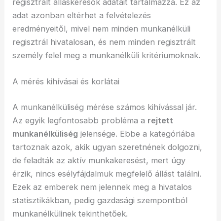
regisztrált álláskeresők adatait tartalmazza. Ez az
adat azonban eltérhet a felvételezés
eredményeitől, mivel nem minden munkanélküli
regisztrál hivatalosan, és nem minden regisztrált
személy felel meg a munkanélküli kritériumoknak.
A mérés kihívásai és korlátai
A munkanélküliség mérése számos kihívással jár.
Az egyik legfontosabb probléma a
rejtett
munkanélküliség
jelensége. Ebbe a kategóriába
tartoznak azok, akik ugyan szeretnének dolgozni,
de feladták az aktív munkakeresést, mert úgy
érzik, nincs esélyfájdalmuk megfelelő állást találni.
Ezek az emberek nem jelennek meg a hivatalos
statisztikákban, pedig gazdasági szempontból
munkanélkülinek tekinthetőek.