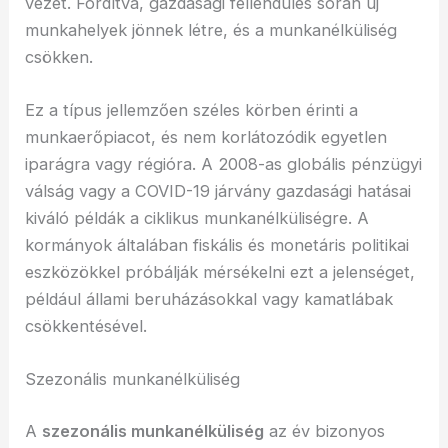
vezet. Fordítva, gazdasági fellendülés során új
munkahelyek jönnek létre, és a munkanélküliség
csökken.
Ez a típus jellemzően széles körben érinti a
munkaerőpiacot, és nem korlátozódik egyetlen
iparágra vagy régióra. A 2008-as globális pénzügyi
válság vagy a COVID-19 járvány gazdasági hatásai
kiváló példák a ciklikus munkanélküliségre. A
kormányok általában fiskális és monetáris politikai
eszközökkel próbálják mérsékelni ezt a jelenséget,
például állami beruházásokkal vagy kamatlábak
csökkentésével.
Szezonális munkanélküliség
A
szezonális munkanélküliség
az év bizonyos