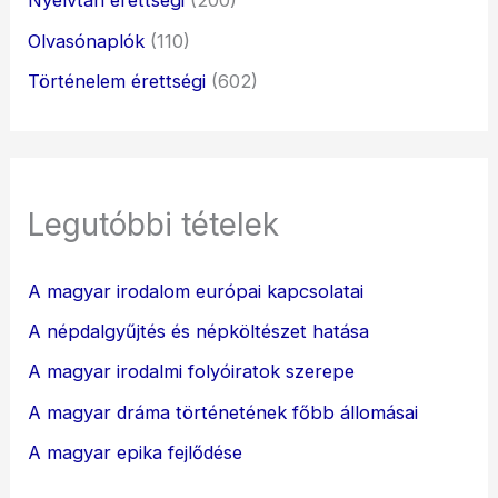
Nyelvtan érettségi
(200)
Olvasónaplók
(110)
Történelem érettségi
(602)
Legutóbbi tételek
A magyar irodalom európai kapcsolatai
A népdalgyűjtés és népköltészet hatása
A magyar irodalmi folyóiratok szerepe
A magyar dráma történetének főbb állomásai
A magyar epika fejlődése