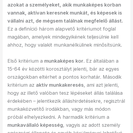
azokat a személyeket, akik munkaképes korban
vannak, aktívan keresnek munkát, és képesek is
vállalni azt, de mégsem találnak megfelelő állást.
Ez a definíció három alapvető kritériumot foglal
magában, amelyek mindegyikének teljesülnie kell
ahhoz, hogy valakit munkanélkülinek minősítsünk.
Első kritérium a
munkaképes kor
. Ez általában a
15-64 év közötti korosztályt jelenti, bár az egyes
országokban eltérhet a pontos korhatár. Második
kritérium az
aktív munkakeresés
, ami azt jelenti,
hogy az illető valóban tesz lépéseket állás találása
érdekében – jelentkezik álláshirdetésekre, regisztrál
munkaközvetítő irodákban, vagy más módon
próbál elhelyezkedni. A harmadik kritérium a
munkavállaló képesség
, vagyis az adott személy
egészségi állapota és egyéb körülményei lehetővé