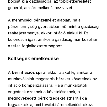
bocsát ki a gazdaságba, az többletkeresletet
generál, ami áremelkedéshez vezet.
A mennyiségi pénzelmélet alapján, ha a
pénzmennyiség gyorsabban nő, mint a gazdaság
reálteljesítménye, akkor infláció alakul ki. Ez
különösen igaz, amikor a gazdaság már közel jár
a teljes foglalkoztatottsághoz.
Költségek emelkedése
A
bérinflációs spirál
akkor alakul ki, amikor a
munkavállalók magasabb béreket követelnek az
infláció kompenzálására. Ha a munkáltatók
engednek ezeknek a követeléseknek, a
megnövekedett bérköltségeket áthárítják a
fogyasztókra, ami további áremelkedést okoz.