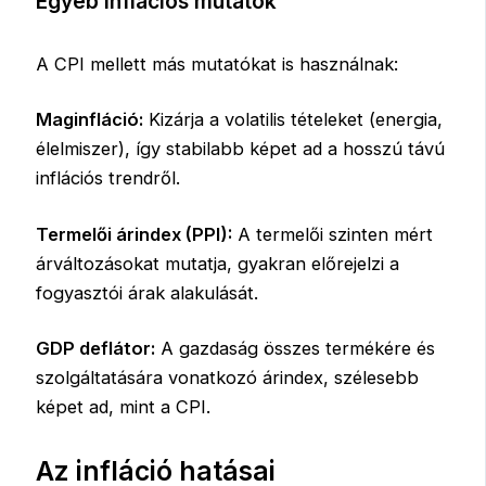
Egyéb inflációs mutatók
A CPI mellett más mutatókat is használnak:
Maginfláció:
Kizárja a volatilis tételeket (energia,
élelmiszer), így stabilabb képet ad a hosszú távú
inflációs trendről.
Termelői árindex (PPI):
A termelői szinten mért
árváltozásokat mutatja, gyakran előrejelzi a
fogyasztói árak alakulását.
GDP deflátor:
A gazdaság összes termékére és
szolgáltatására vonatkozó árindex, szélesebb
képet ad, mint a CPI.
Az infláció hatásai