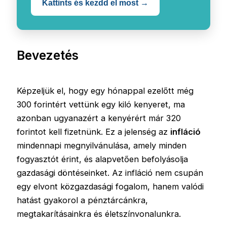
Kattints és kezdd el most →
Bevezetés
Képzeljük el, hogy egy hónappal ezelőtt még
300 forintért vettünk egy kiló kenyeret, ma
azonban ugyanazért a kenyérért már 320
forintot kell fizetnünk. Ez a jelenség az
infláció
mindennapi megnyilvánulása, amely minden
fogyasztót érint, és alapvetően befolyásolja
gazdasági döntéseinket. Az infláció nem csupán
egy elvont közgazdasági fogalom, hanem valódi
hatást gyakorol a pénztárcánkra,
megtakarításainkra és életszínvonalunkra.