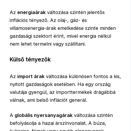
Az
energiaárak
változása szintén jelentős
inflációs tényező. Az olaj-, gáz- és
villamosenergia-árak emelkedése szinte minden
gazdasági szektort érint, mivel energia nélkül
nem lehet termelni vagy szállítani.
Külső tényezők
Az
import árak
változása különösen fontos a kis,
nyitott gazdaságok esetében. Ha egy ország
valutája gyengül, az importtermékek drágábbá
válnak, ami belső inflációt generál.
A
globális nyersanyagárak
változása szintén
befolyásolja a hazai árszínvonalat. A búza,
kukorica, fémek vagy egyéb alapanyagok