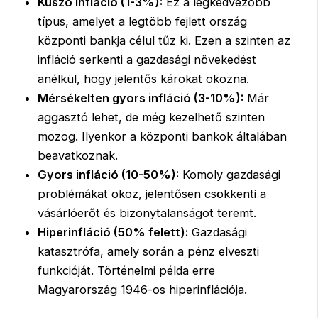
Kúszó infláció (1-3%):
Ez a legkedvezőbb
típus, amelyet a legtöbb fejlett ország
központi bankja célul tűz ki. Ezen a szinten az
infláció serkenti a gazdasági növekedést
anélkül, hogy jelentős károkat okozna.
Mérsékelten gyors infláció (3-10%):
Már
aggasztó lehet, de még kezelhető szinten
mozog. Ilyenkor a központi bankok általában
beavatkoznak.
Gyors infláció (10-50%):
Komoly gazdasági
problémákat okoz, jelentősen csökkenti a
vásárlóerőt és bizonytalanságot teremt.
Hiperinfláció (50% felett):
Gazdasági
katasztrófa, amely során a pénz elveszti
funkcióját. Történelmi példa erre
Magyarország 1946-os hiperinflációja.