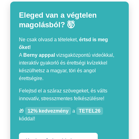
Eleged van a végtelen
magolásból? 🤯
Ne csak olvasd a tételeket,
értsd is meg
őket!
A
Berny apppal
vizsgaközpontú videókkal,
interaktív gyakorló és érettségi kvízekkel
készülhetsz a magyar, töri és angol
érettségire.
Felejtsd el a száraz szövegeket, és válts
innovatív, stresszmentes felkészülésre!
🎁
12% kedvezmény
a
TETEL26
kóddal!