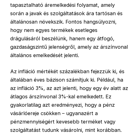
tapasztalható áremelkedési folyamat, amely
során a javak és szolgáltatások ára tartósan és
általánosan növekszik. Fontos hangsúlyozni,
hogy nem egyes termékek esetleges
drágulásáról beszélünk, hanem egy átfogó,
gazdaságszintű jelenségről, amely az árszínvonal
általános emelkedését jelenti.
Az infláció mértékét százalékban fejezzük ki, és
általában éves bázison számítjuk ki. Például, ha
az infláció 3%, az azt jelenti, hogy egy év alatt az
átlagos árszínvonal 3%-kal emelkedett. Ez
gyakorlatilag azt eredményezi, hogy a pénz
vásárlóereje csökken – ugyanazért a
pénzmennyiségért kevesebb terméket vagy
szolgáltatást tudunk vásárolni, mint korábban.