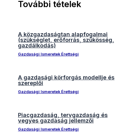
További tételek
A közgazdaságtan alapfogalmai
(szükséglet, erőforrás, szűkösség,
gazdálkodás)
Gazdasági Ismeretek Érettségi
A gazdasági körforgás modellje és
szereplői
Gazdasági Ismeretek Érettségi
Piacgazdaság, tervgazdaság és
vegyes gazdaság jellemzői
Gazdasági Ismeretek Érettségi