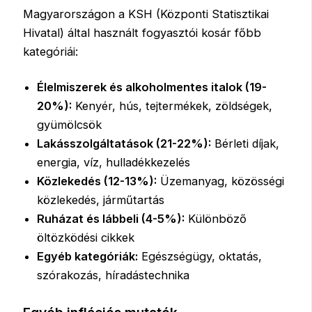
Magyarországon a KSH (Központi Statisztikai
Hivatal) által használt fogyasztói kosár főbb
kategóriái:
Élelmiszerek és alkoholmentes italok (19-
20%):
Kenyér, hús, tejtermékek, zöldségek,
gyümölcsök
Lakásszolgáltatások (21-22%):
Bérleti díjak,
energia, víz, hulladékkezelés
Közlekedés (12-13%):
Üzemanyag, közösségi
közlekedés, járműtartás
Ruházat és lábbeli (4-5%):
Különböző
öltözködési cikkek
Egyéb kategóriák:
Egészségügy, oktatás,
szórakozás, híradástechnika