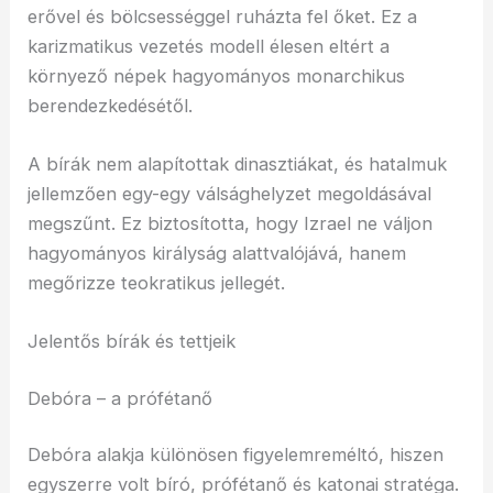
erővel és bölcsességgel ruházta fel őket. Ez a
karizmatikus vezetés modell élesen eltért a
környező népek hagyományos monarchikus
berendezkedésétől.
A bírák nem alapítottak dinasztiákat, és hatalmuk
jellemzően egy-egy válsághelyzet megoldásával
megszűnt. Ez biztosította, hogy Izrael ne váljon
hagyományos királyság alattvalójává, hanem
megőrizze teokratikus jellegét.
Jelentős bírák és tettjeik
Debóra – a prófétanő
Debóra alakja különösen figyelemreméltó, hiszen
egyszerre volt bíró, prófétanő és katonai stratéga.