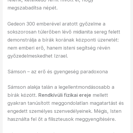
megszabadítsa népét.
Gedeon 300 emberével aratott győzelme a
sokszorosan túlerőben lévő midianita sereg felett
demonstrálja a bírák korának központi üzenetét:
nem emberi erő, hanem isteni segítség révén
győzedelmeskedhet Izrael.
Sámson – az erő és gyengeség paradoxona
Sámson alakja talán a legellentmondásosabb a
bírák között.
Rendkívüli fizikai ereje
mellett
gyakran tanúsított meggondolatlan magatartást és
engedett személyes szenvedélyeinek. Mégis, Isten
használta fel őt a filiszteusok meggyengítésére.