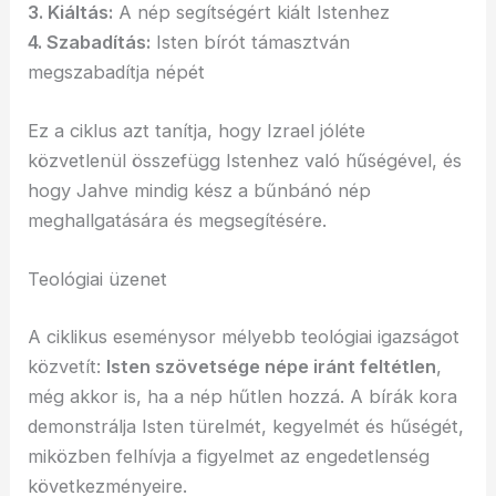
3. Kiáltás:
A nép segítségért kiált Istenhez
4. Szabadítás:
Isten bírót támasztván
megszabadítja népét
Ez a ciklus azt tanítja, hogy Izrael jóléte
közvetlenül összefügg Istenhez való hűségével, és
hogy Jahve mindig kész a bűnbánó nép
meghallgatására és megsegítésére.
Teológiai üzenet
A ciklikus eseménysor mélyebb teológiai igazságot
közvetít:
Isten szövetsége népe iránt feltétlen
,
még akkor is, ha a nép hűtlen hozzá. A bírák kora
demonstrálja Isten türelmét, kegyelmét és hűségét,
miközben felhívja a figyelmet az engedetlenség
következményeire.