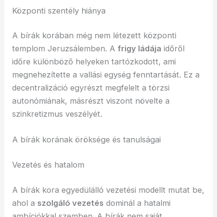
Központi szentély hiánya
A bírák korában még nem létezett központi
templom Jeruzsálemben. A
frigy ládája
időről
időre különböző helyeken tartózkodott, ami
megnehezítette a vallási egység fenntartását. Ez a
decentralizáció egyrészt megfelelt a törzsi
autonómiának, másrészt viszont növelte a
szinkretizmus veszélyét.
A bírák korának öröksége és tanulságai
Vezetés és hatalom
A bírák kora egyedülálló vezetési modellt mutat be,
ahol a
szolgáló vezetés
dominál a hatalmi
ambíciókkal szemben. A bírák nem saját