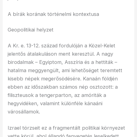
A bírák korának történelmi kontextusa
Geopolitikai helyzet
A Kr. e. 13-12. század fordulóján a Közel-Kelet
jelentős átalakuláson ment keresztül. A nagy
birodalmak – Egyiptom, Asszíria és a hettiták –
hatalma meggyengült, ami lehetőséget teremtett
kisebb népek megerősödésére. Kanaán földjén
ebben az időszakban számos nép osztozott: a
filiszteusok a tengerparton, az amóriták a
hegyvidéken, valamint különféle kánaáni
városállamok.
Izrael törzseit ez a fragmentált politikai környezet
vette körül, ahol állandó fenyegetés leselkedett