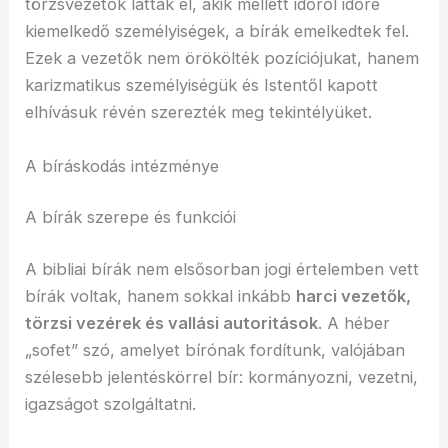
törzsvezetők látták el, akik mellett időről időre
kiemelkedő személyiségek, a bírák emelkedtek fel.
Ezek a vezetők nem örökölték pozíciójukat, hanem
karizmatikus személyiségük és Istentől kapott
elhívásuk révén szerezték meg tekintélyüket.
A bíráskodás intézménye
A bírák szerepe és funkciói
A bibliai bírák nem elsősorban jogi értelemben vett
bírák voltak, hanem sokkal inkább
harci vezetők,
törzsi vezérek és vallási autoritások
. A héber
„sofet” szó, amelyet bírónak fordítunk, valójában
szélesebb jelentéskörrel bír: kormányozni, vezetni,
igazságot szolgáltatni.