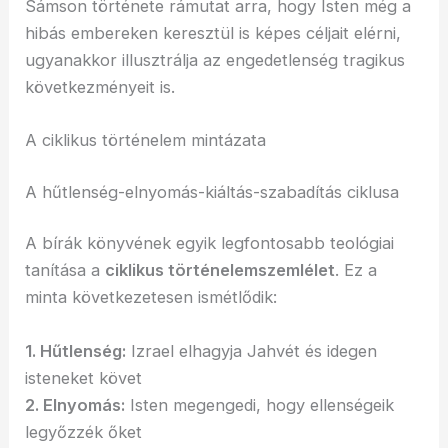
Sámson története rámutat arra, hogy Isten még a
hibás embereken keresztül is képes céljait elérni,
ugyanakkor illusztrálja az engedetlenség tragikus
következményeit is.
A ciklikus történelem mintázata
A hűtlenség-elnyomás-kiáltás-szabadítás ciklusa
A bírák könyvének egyik legfontosabb teológiai
tanítása a
ciklikus történelemszemlélet
. Ez a
minta következetesen ismétlődik:
1. Hűtlenség:
Izrael elhagyja Jahvét és idegen
isteneket követ
2. Elnyomás:
Isten megengedi, hogy ellenségeik
legyőzzék őket