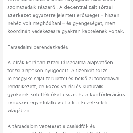
szomszédaik részéről. A
decentralizált törzsi
szerkezet
egyszerre jelentett erősséget – hiszen
nehéz volt meghódítani – és gyengeséget, mert
koordinált védekezésre gyakran képtelenek voltak.
Társadalmi berendezkedés
A bírák korában Izrael társadalma alapvetően
törzsi alapokon nyugodott. A tizenkét törzs
mindegyike saját területtel és belső autonómiával
rendelkezett, de közös vallási és kulturális
gyökerek kötötték őket össze. Ez a
konföderációs
rendszer
egyedülálló volt a kor közel-keleti
világában.
A társadalom vezetését a családfők és