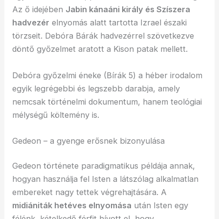
Az ő idejében
Jabin kánaáni király és Szíszera
hadvezér
elnyomás alatt tartotta Izrael északi
törzseit. Debóra Bárák hadvezérrel szövetkezve
döntő győzelmet aratott a Kison patak mellett.
Debóra győzelmi éneke (Bírák 5) a héber irodalom
egyik legrégebbi és legszebb darabja, amely
nemcsak történelmi dokumentum, hanem teológiai
mélységű költemény is.
Gedeon – a gyenge erősnek bizonyulása
Gedeon története paradigmatikus példája annak,
hogyan használja fel Isten a látszólag alkalmatlan
embereket nagy tettek végrehajtására. A
midiániták hetéves elnyomása
után Isten egy
félénk, kételkedő férfit hívott el, hogy