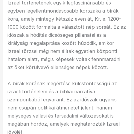
Izrael történetének egyik legfascinánsabb és
egyben legellentmondásosabb korszaka a bírák
kora, amely mintegy kétszáz éven át, Kr. e. 1200-
1000 között formálta a választott nép sorsát. Ez az
időszak a hódítás dicsőséges pillanatai és a
királyság megalapítása között húzódik, amikor
Izrael törzsei még nem álltak egyetlen központi
hatalom alatt, mégis képesek voltak fennmaradni
az őket körülvevő ellenséges népek között.
A bírák korának megértése kulcsfontosságú az
izraeli történelem és a bibliai narratíva
szempontjából egyaránt. Ez az időszak ugyanis
nem csupán politikai átmenetet jelent, hanem
mélységes vallási és társadalmi változásokat is
magában hordoz, amelyek meghatározták Izrael
jövőjét.