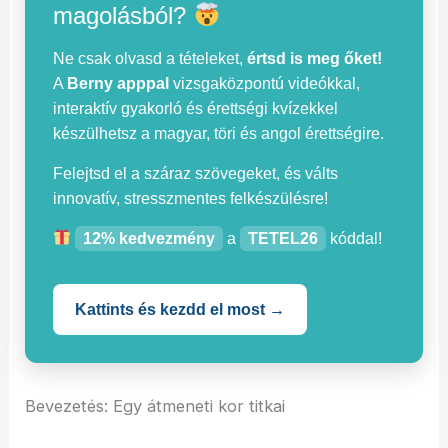
magolásból?
Ne csak olvasd a tételeket,
értsd is meg őket!
A
Berny apppal
vizsgaközpontú videókkal,
interaktív gyakorló és érettségi kvízekkel
készülhetsz a magyar, töri és angol érettségire.
Felejtsd el a száraz szövegeket, és válts
innovatív, stresszmentes felkészülésre!
12% kedvezmény
a
TETEL26
kóddal!
Kattints és kezdd el most →
Bevezetés: Egy átmeneti kor titkai